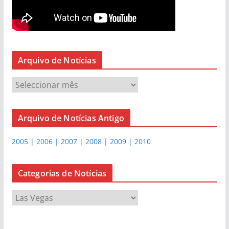
Arquivo de Notícias
A
r
q
Arquivo de Notícias Antigo
u
i
2005 | 2006 | 2007 | 2008 | 2009 | 2010
v
o
d
Categorias de Notícias
e
C
N
a
o
t
t