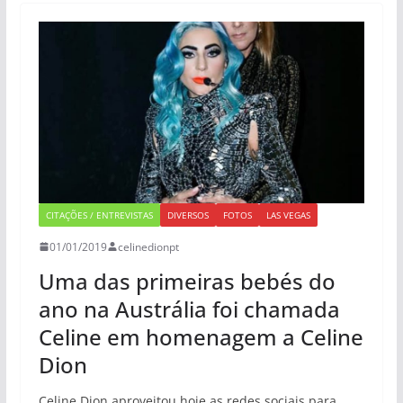
CITAÇÕES / ENTREVISTAS
DIVERSOS
FOTOS
LAS VEGAS
01/01/2019
celinedionpt
Uma das primeiras bebés do
ano na Austrália foi chamada
Celine em homenagem a Celine
Dion
Celine Dion aproveitou hoje as redes sociais para