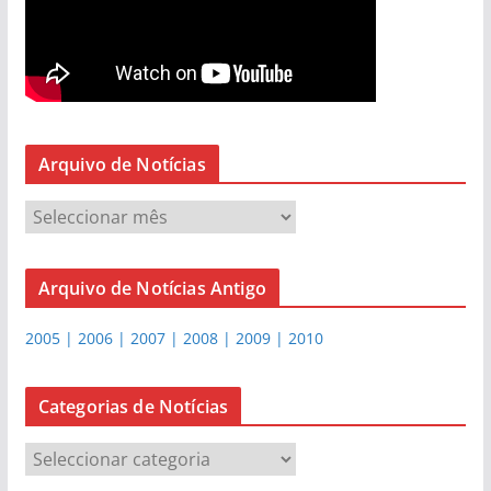
Arquivo de Notícias
A
r
q
Arquivo de Notícias Antigo
u
i
2005 | 2006 | 2007 | 2008 | 2009 | 2010
v
o
d
Categorias de Notícias
e
C
N
a
o