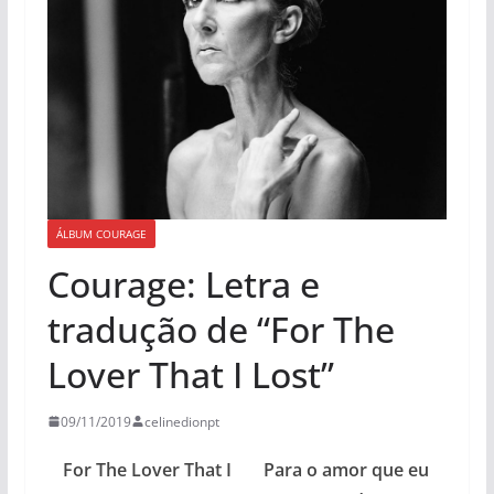
ÁLBUM COURAGE
Courage: Letra e
tradução de “For The
Lover That I Lost”
09/11/2019
celinedionpt
For The Lover That I
Para o amor que eu