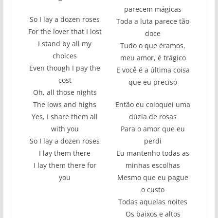
parecem mágicas
So I lay a dozen roses
Toda a luta parece tão
For the lover that I lost
doce
I stand by all my
Tudo o que éramos,
choices
meu amor, é trágico
Even though I pay the
E você é a última coisa
cost
que eu preciso
Oh, all those nights
The lows and highs
Então eu coloquei uma
Yes, I share them all
dúzia de rosas
with you
Para o amor que eu
So I lay a dozen roses
perdi
I lay them there
Eu mantenho todas as
I lay them there for
minhas escolhas
you
Mesmo que eu pague
o custo
Todas aquelas noites
Os baixos e altos