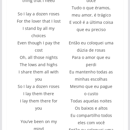
thing that I need
doce
Tudo o que éramos,
So I lay a dozen roses
meu amor, é trágico
For the lover that I lost
E você é a última coisa
I stand by all my
que eu preciso
choices
Even though I pay the
Então eu coloquei uma
cost
dúzia de rosas
Oh, all those nights
Para o amor que eu
The lows and highs
perdi
I share them all with
Eu mantenho todas as
you
minhas escolhas
So I lay a dozen roses
Mesmo que eu pague
I lay them there
o custo
I lay them there for
Todas aquelas noites
you
Os baixos e altos
Eu compartilho todos
You’ve been on my
eles com você
mind
Então eu coloquei uma