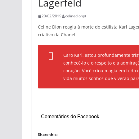
Lagerfeld
20/02/2019
celinedionpt
Celine Dion reagiu à morte do estilista Karl Lag
criativo da Chanel.
Caro Karl, estou profundamente trist
conhecê-lo e o respeito e a admir
coração. Você criou magia em tudo q
vida muitos sonhos que viverão par
Comentários do Facebook
Share this: