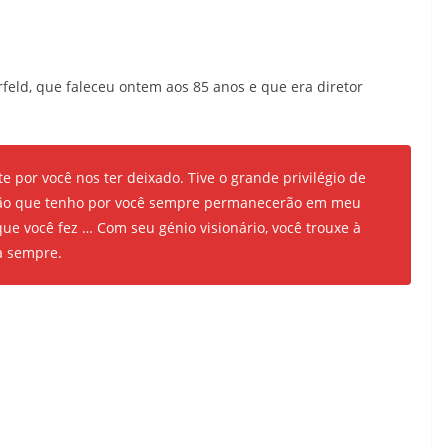
erfeld, que faleceu ontem aos 85 anos e que era diretor
e por você nos ter deixado. Tive o grande privilégio de
ação que tenho por você sempre permanecerão em meu
ue você fez … Com seu génio visionário, você trouxe à
a sempre.