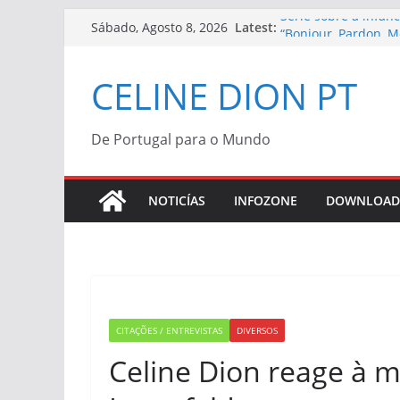
Skip
Série sobre a infân
Latest:
Sábado, Agosto 8, 2026
“Bonjour, Pardon, M
to
Céline Dion | Vinil
content
Céline Dion confir
CELINE DION PT
“Bonjour, Pardon, Me
Morreu Peabo Bryso
de alegria que o du
De Portugal para o Mundo
Céline Dion anuncia
2027
NOTICÍAS
INFOZONE
DOWNLOAD
CITAÇÕES / ENTREVISTAS
DIVERSOS
Celine Dion reage à mo