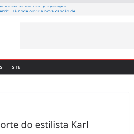
cia de Céline Dion em preparação
erci” – Já pode ouvir a nova canção de
 a 4 de setembro
ma lançamento de nova canção –
rci” – a 3 de julho
n. Céline Dion recorda os momentos
eto com o cantor lhe trouxe
 mais 10 datas em Paris para maio de
S
SITE
rte do estilista Karl