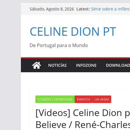
Skip
Latest:
Série sobre a infân
Sábado, Agosto 8, 2026
to
“Bonjour, Pardon, M
Céline Dion | Vinil
content
CELINE DION PT
Céline Dion confir
“Bonjour, Pardon, Me
Morreu Peabo Bryso
de alegria que o du
De Portugal para o Mundo
Céline Dion anuncia
2027
NOTICÍAS
INFOZONE
DOWNLOAD
CITAÇÕES / ENTREVISTAS
EVENTOS
LAS VEGAS
[Videos] Celine Dion 
Believe / René-Charle