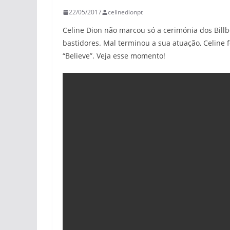
22/05/2017
celinedionpt
Celine Dion não marcou só a cerimónia dos Bi
bastidores. Mal terminou a sua atuação, Celine f
“Believe”. Veja esse momento!