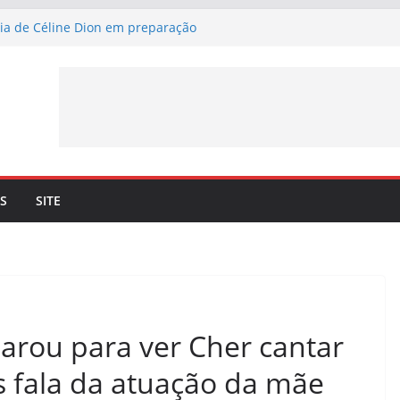
cia de Céline Dion em preparação
erci” – Já pode ouvir a nova canção de
 a 4 de setembro
ma lançamento de nova canção –
rci” – a 3 de julho
n. Céline Dion recorda os momentos
eto com o cantor lhe trouxe
 mais 10 datas em Paris para maio de
S
SITE
parou para ver Cher cantar
s fala da atuação da mãe