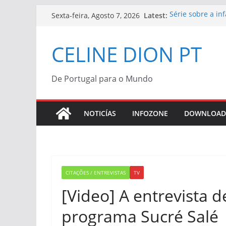
Skip
Latest:
Série sobre a in
Sexta-feira, Agosto 7, 2026
to
“Bonjour, Pardon
Céline Dion | Vi
content
CELINE DION PT
Céline Dion con
“Bonjour, Pardon
Morreu Peabo Br
de alegria que o
De Portugal para o Mundo
Céline Dion anu
2027
NOTICÍAS
INFOZONE
DOWNLOAD
CITAÇÕES / ENTREVISTAS
TV
[Video] A entrevista d
programa Sucré Salé