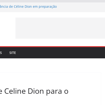
fância de Céline Dion em preparação
, Merci” – Já pode ouvir a nova canção de
nil a 4 de setembro
firma lançamento de nova canção –
, Merci” – a 3 de julho
yson. Céline Dion recorda os momentos
 dueto com o cantor lhe trouxe
ncia mais 10 datas em Paris para maio de
S
SITE
e Celine Dion para o