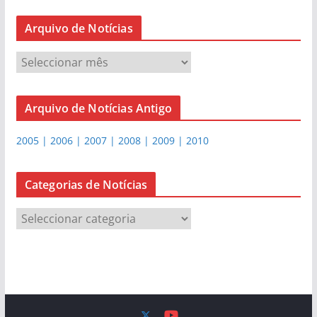
Arquivo de Notícias
A
r
q
Arquivo de Notícias Antigo
u
i
2005 | 2006 | 2007 | 2008 | 2009 | 2010
v
o
d
Categorias de Notícias
e
C
N
a
o
t
t
e
í
g
c
o
i