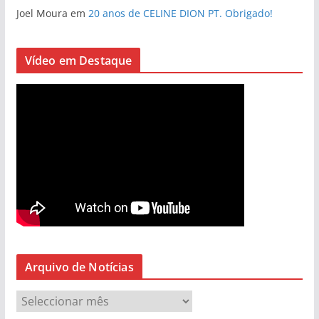
Joel Moura
em
20 anos de CELINE DION PT. Obrigado!
Vídeo em Destaque
Arquivo de Notícias
A
r