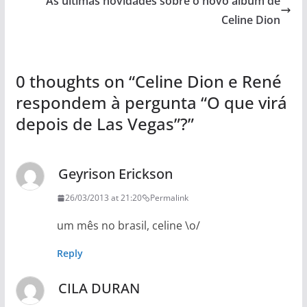
As últimas novidades sobre o novo álbum de
Celine Dion
0 thoughts on “
Celine Dion e René
respondem à pergunta “O que virá
depois de Las Vegas”?
”
Geyrison Erickson
26/03/2013 at 21:20
Permalink
um mês no brasil, celine \o/
Reply
CILA DURAN