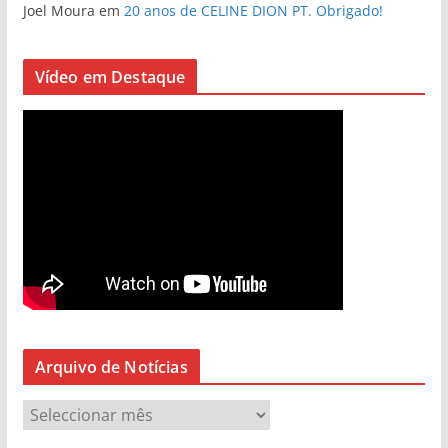
Joel Moura
em
20 anos de CELINE DION PT. Obrigado!
Vídeo em Destaque
Arquivo de Notícias
A
r