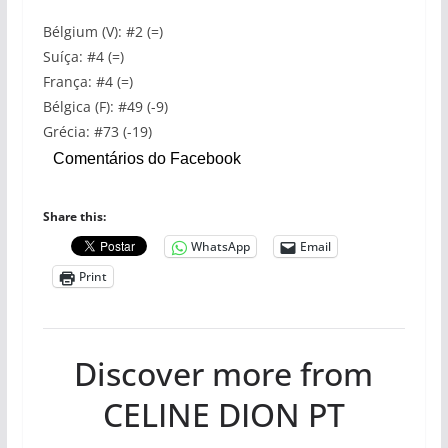
Bélgium (V): #2 (=)
Suíça: #4 (=)
França: #4 (=)
Bélgica (F): #49 (-9)
Grécia: #73 (-19)
Comentários do Facebook
Share this:
WhatsApp
Email
Print
Discover more from
CELINE DION PT