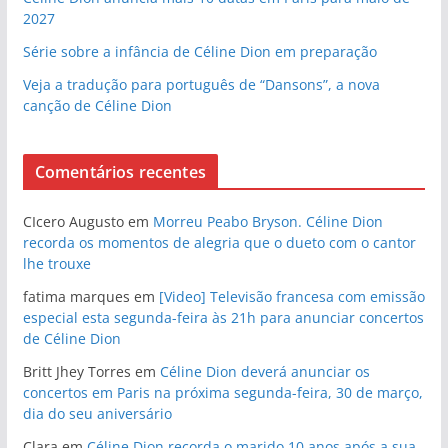
2027
Série sobre a infância de Céline Dion em preparação
Veja a tradução para português de “Dansons”, a nova
canção de Céline Dion
Comentários recentes
CIcero Augusto
em
Morreu Peabo Bryson. Céline Dion
recorda os momentos de alegria que o dueto com o cantor
lhe trouxe
fatima marques
em
[Video] Televisão francesa com emissão
especial esta segunda-feira às 21h para anunciar concertos
de Céline Dion
Britt Jhey Torres
em
Céline Dion deverá anunciar os
concertos em Paris na próxima segunda-feira, 30 de março,
dia do seu aniversário
Clara
em
Céline Dion recorda o marido 10 anos após a sua