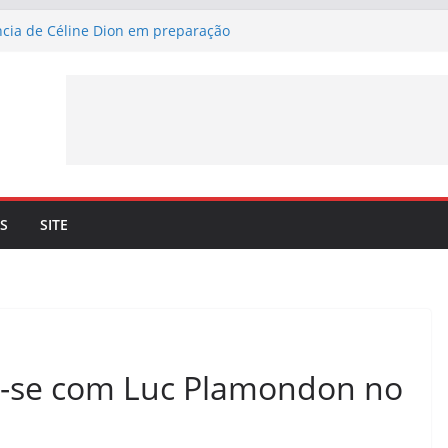
ância de Céline Dion em preparação
Merci” – Já pode ouvir a nova canção de
l a 4 de setembro
rma lançamento de nova canção –
Merci” – a 3 de julho
son. Céline Dion recorda os momentos
ueto com o cantor lhe trouxe
ia mais 10 datas em Paris para maio de
S
SITE
a-se com Luc Plamondon no