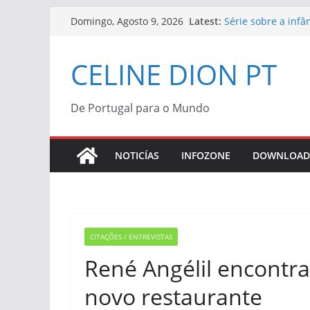
Skip
Latest:
Série sobre a inf
Domingo, Agosto 9, 2026
to
“Bonjour, Pardon, 
Céline Dion | Vini
content
CELINE DION PT
Céline Dion confi
“Bonjour, Pardon, 
Morreu Peabo Bry
de alegria que o d
De Portugal para o Mundo
Céline Dion anunc
2027
NOTICÍAS
INFOZONE
DOWNLOAD
CITAÇÕES / ENTREVISTAS
René Angélil encontr
novo restaurante