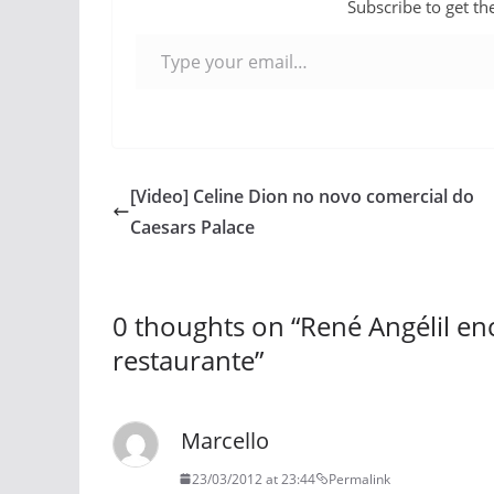
Subscribe to get the
Type your email…
[Video] Celine Dion no novo comercial do
Caesars Palace
0 thoughts on “
René Angélil e
restaurante
”
Marcello
23/03/2012 at 23:44
Permalink