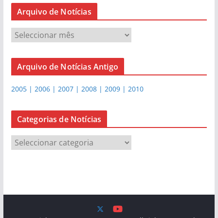
Arquivo de Notícias
A
r
q
Arquivo de Notícias Antigo
u
i
2005 | 2006 | 2007 | 2008 | 2009 | 2010
v
o
d
Categorias de Notícias
e
C
N
a
o
t
t
e
í
g
c
o
i
r
a