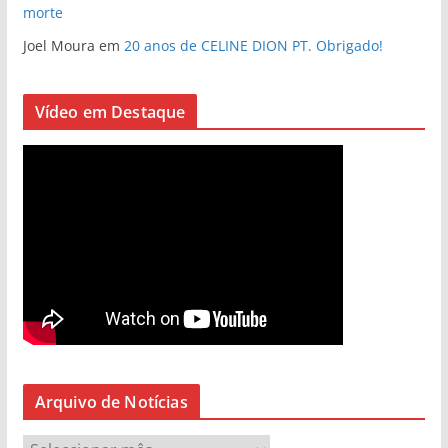
morte
Joel Moura
em
20 anos de CELINE DION PT. Obrigado!
Vídeo em Destaque
Arquivo de Notícias
A