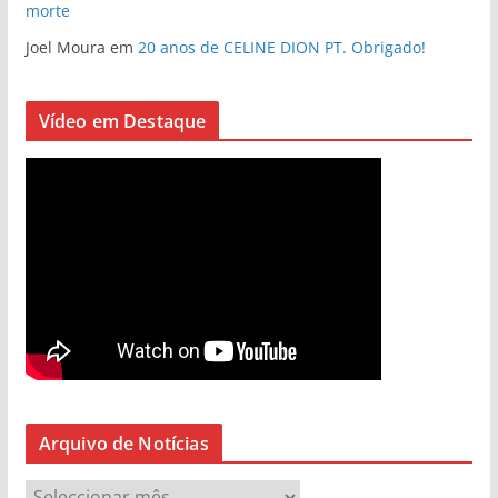
morte
Joel Moura
em
20 anos de CELINE DION PT. Obrigado!
Vídeo em Destaque
Arquivo de Notícias
A