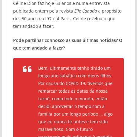
Céline Dion faz hoje 53 anos e numa entrevista
publicada ontem pela revista
Elle Canada
a propósito
dos 50 anos da L’Oreal Paris, Céline revelou o que
tem andado a fazer.
Pode partilhar connosco as suas últimas notícias? O
que tem andado a fazer?
Bem, ultimamente tenho tirado um
longo ano sabático com meus filhos.
Por causa do COVID-19, tivemos que
remarcar todas as datas da nossa
turnê, como todo o mundo, então
decidi aproveitar o tempo com a
família por um longo período … algo
que eu nunca fiz antes e tem sido
maravilhoso. Com o futuro
parecendo mais brilhante à medida