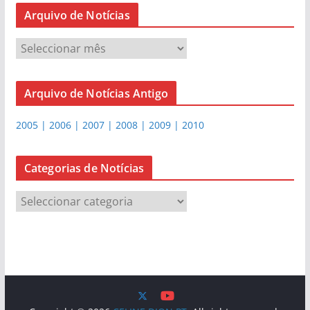
Arquivo de Notícias
A
r
q
Arquivo de Notícias Antigo
u
i
2005 | 2006 | 2007 | 2008 | 2009 | 2010
v
o
d
Categorias de Notícias
e
C
N
a
o
t
t
e
í
g
c
o
i
r
a