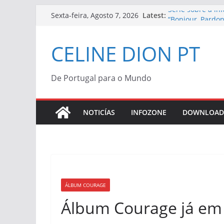
Skip
Série sobre a in
Latest:
Sexta-feira, Agosto 7, 2026
to
“Bonjour, Pardon
Céline Dion | Vi
content
CELINE DION PT
Céline Dion con
“Bonjour, Pardon
Morreu Peabo Br
de alegria que o
De Portugal para o Mundo
Céline Dion anu
2027
NOTICÍAS
INFOZONE
DOWNLOAD
ÁLBUM COURAGE
Álbum Courage já em