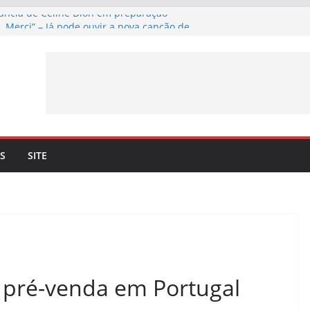
fância de Céline Dion em preparação
, Merci” – Já pode ouvir a nova canção de
nil a 4 de setembro
firma lançamento de nova canção –
, Merci” – a 3 de julho
yson. Céline Dion recorda os momentos
 dueto com o cantor lhe trouxe
ncia mais 10 datas em Paris para maio de
S
SITE
 pré-venda em Portugal