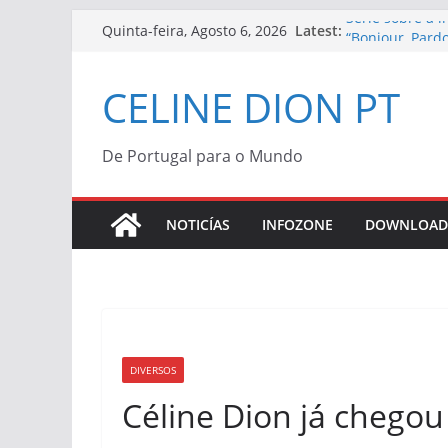
Skip
Série sobre a 
Latest:
Quinta-feira, Agosto 6, 2026
“Bonjour, Pardo
to
Céline Dion | V
content
Céline Dion co
CELINE DION PT
“Bonjour, Pardo
Morreu Peabo 
de alegria que
De Portugal para o Mundo
Céline Dion an
2027
NOTICÍAS
INFOZONE
DOWNLOAD
DIVERSOS
Céline Dion já chego