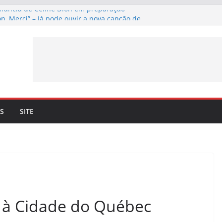
infância de Céline Dion em preparação
n, Merci” – Já pode ouvir a nova canção de
inil a 4 de setembro
nfirma lançamento de nova canção –
n, Merci” – a 3 de julho
Bryson. Céline Dion recorda os momentos
 o dueto com o cantor lhe trouxe
uncia mais 10 datas em Paris para maio de
S
SITE
u à Cidade do Québec