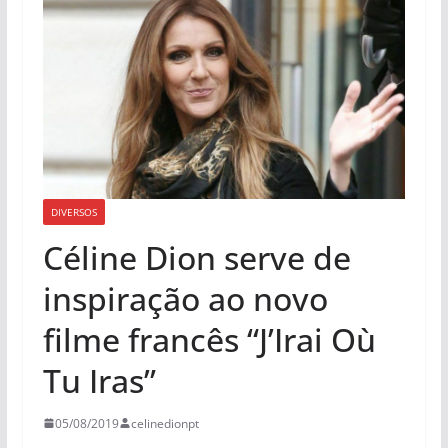
DIVERSOS
Céline Dion serve de
inspiração ao novo
filme francês “J’Irai Où
Tu Iras”
05/08/2019
celinedionpt