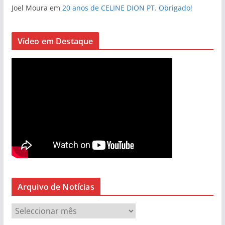
Joel Moura
em
20 anos de CELINE DION PT. Obrigado!
Vídeo em Destaque
Arquivo de Notícias
A
r