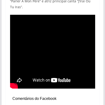
“Parler À Mon Pére” e atriz principal canta “J’Irai Où
Tu Iras”.
Comentários do Facebook