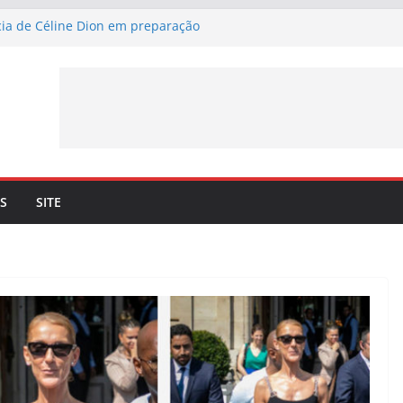
cia de Céline Dion em preparação
erci” – Já pode ouvir a nova canção de
 a 4 de setembro
ma lançamento de nova canção –
erci” – a 3 de julho
n. Céline Dion recorda os momentos
eto com o cantor lhe trouxe
a mais 10 datas em Paris para maio de
S
SITE