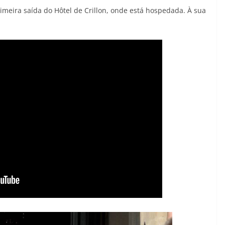
rimeira saída do Hôtel de Crillon, onde está hospedada. À sua