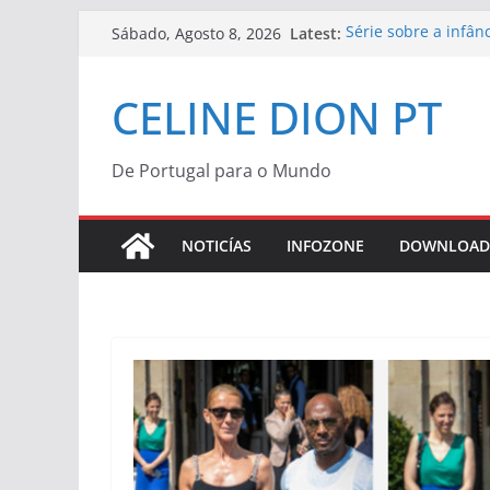
Skip
Latest:
Série sobre a infân
Sábado, Agosto 8, 2026
to
“Bonjour, Pardon, M
Céline Dion | Vinil
content
CELINE DION PT
Céline Dion confir
“Bonjour, Pardon, M
Morreu Peabo Bryso
de alegria que o du
De Portugal para o Mundo
Céline Dion anunci
2027
NOTICÍAS
INFOZONE
DOWNLOAD