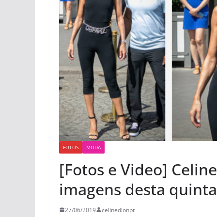
FOTOS
MODA
[Fotos e Video] Celine
imagens desta quinta
27/06/2019
celinedionpt