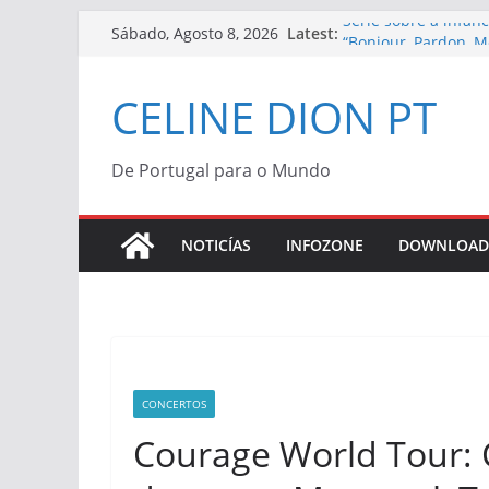
Skip
Série sobre a infân
Latest:
Sábado, Agosto 8, 2026
“Bonjour, Pardon, M
to
Céline Dion | Vinil
content
Céline Dion confir
CELINE DION PT
“Bonjour, Pardon, Me
Morreu Peabo Bryso
de alegria que o du
De Portugal para o Mundo
Céline Dion anuncia
2027
NOTICÍAS
INFOZONE
DOWNLOAD
CONCERTOS
Courage World Tour: 