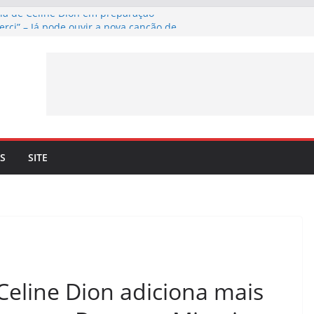
cia de Céline Dion em preparação
erci” – Já pode ouvir a nova canção de
 a 4 de setembro
ma lançamento de nova canção –
rci” – a 3 de julho
n. Céline Dion recorda os momentos
eto com o cantor lhe trouxe
 mais 10 datas em Paris para maio de
S
SITE
Celine Dion adiciona mais