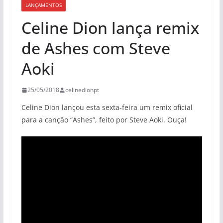
LANÇAMENTOS
Celine Dion lança remix
de Ashes com Steve
Aoki
25/05/2018
celinedionpt
Celine Dion lançou esta sexta-feira um remix oficial
para a canção “Ashes”, feito por Steve Aoki. Ouça!