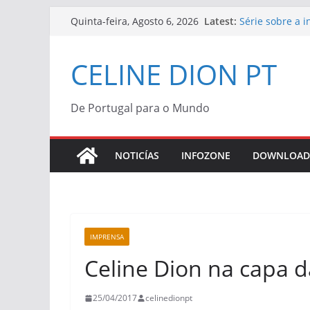
Skip
Latest:
Série sobre a 
Quinta-feira, Agosto 6, 2026
to
“Bonjour, Pardo
Céline Dion | V
content
CELINE DION PT
Céline Dion co
“Bonjour, Pardo
Morreu Peabo 
de alegria que
De Portugal para o Mundo
Céline Dion an
2027
NOTICÍAS
INFOZONE
DOWNLOAD
IMPRENSA
Celine Dion na capa da
25/04/2017
celinedionpt