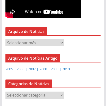
Arquivo de Notícias
A
r
q
Arquivo de Notícias Antigo
u
i
2005 | 2006 | 2007 | 2008 | 2009 | 2010
v
o
d
Categorias de Notícias
e
C
N
a
o