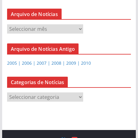
Arquivo de Notícias
A
r
q
Arquivo de Notícias Antigo
u
i
2005 | 2006 | 2007 | 2008 | 2009 | 2010
v
o
d
Categorias de Notícias
e
C
N
a
o
t
t
e
í
g
c
o
i