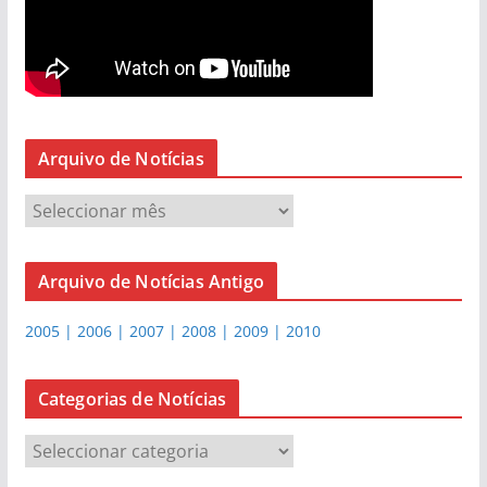
Arquivo de Notícias
A
r
q
Arquivo de Notícias Antigo
u
i
2005 | 2006 | 2007 | 2008 | 2009 | 2010
v
o
d
Categorias de Notícias
e
C
N
a
o