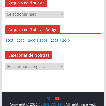
Arquivo de Notícias
A
r
q
Arquivo de Notícias Antigo
u
i
2005 | 2006 | 2007 | 2008 | 2009 | 2010
v
o
d
Categorias de Notícias
e
C
N
a
o
t
t
e
í
g
c
o
i
r
a
Copyright © 2026
CELINE DION PT
. All rights reserved.