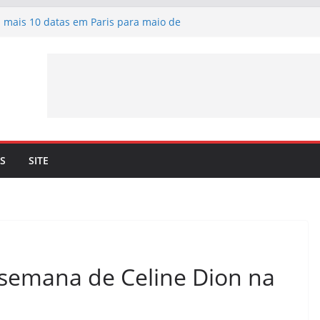
 mais 10 datas em Paris para maio de
cia de Céline Dion em preparação
erci” – Já pode ouvir a nova canção de
 a 4 de setembro
ma lançamento de nova canção –
rci” – a 3 de julho
n. Céline Dion recorda os momentos
eto com o cantor lhe trouxe
S
SITE
 semana de Celine Dion na