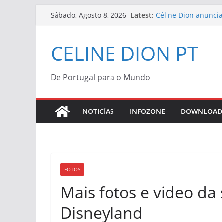
Skip
Latest:
Céline Dion anuncia
Sábado, Agosto 8, 2026
to
2027
Série sobre a infân
content
CELINE DION PT
“Bonjour, Pardon, M
Céline Dion | Vinil
Céline Dion confir
“Bonjour, Pardon, Me
De Portugal para o Mundo
Morreu Peabo Bryso
de alegria que o du
NOTICÍAS
INFOZONE
DOWNLOAD
FOTOS
Mais fotos e video da
Disneyland