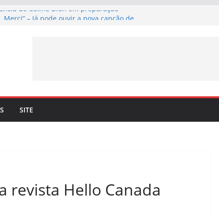
fância de Céline Dion em preparação
, Merci” – Já pode ouvir a nova canção de
nil a 4 de setembro
firma lançamento de nova canção –
, Merci” – a 3 de julho
yson. Céline Dion recorda os momentos
 dueto com o cantor lhe trouxe
ncia mais 10 datas em Paris para maio de
S
SITE
a revista Hello Canada