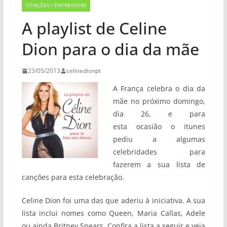
CITAÇÕES / ENTREVISTAS
A playlist de Celine
Dion para o dia da mãe
23/05/2013
celinedionpt
A França celebra o dia da
mãe no próximo domingo,
dia 26, e para
esta ocasião o itunes
pediu a algumas
celebridades para
fazerem a sua lista de
canções para esta celebração.
Celine Dion foi uma das que aderiu à iniciativa. A sua
lista inclui nomes como Queen, Maria Callas, Adele
ou ainda Britney Spears. Confira a lista a seguir e veja