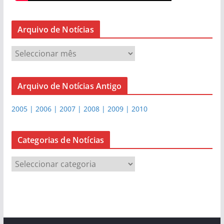
Arquivo de Notícias
A
r
q
Arquivo de Notícias Antigo
u
i
2005 | 2006 | 2007 | 2008 | 2009 | 2010
v
o
d
Categorias de Notícias
e
C
N
a
o
t
t
e
í
g
c