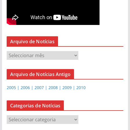
Arquivo de Notícias
A
r
q
Arquivo de Notícias Antigo
u
i
2005 | 2006 | 2007 | 2008 | 2009 | 2010
v
o
d
Categorias de Notícias
e
C
N
a
o