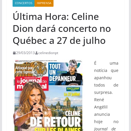
CONCERTOS
IMPRENSA
Última Hora: Celine
Dion dará concerto no
Québec a 27 de julho
29/03/2013
celinedionpt
É uma
notícia que
apanhou
todos de
surpresa.
René
Angélil
anuncia
hoje no
Journal de