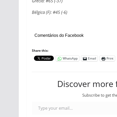
Grécia: #65 (-37)
Bélgica (F): #45 (-6)
Comentários do Facebook
Share this:
WhatsApp
Email
Print
Discover more
Subscribe to get the
Type your email…