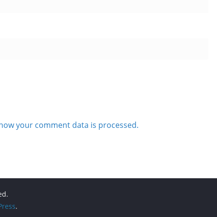
how your comment data is processed.
ed.
ress
.