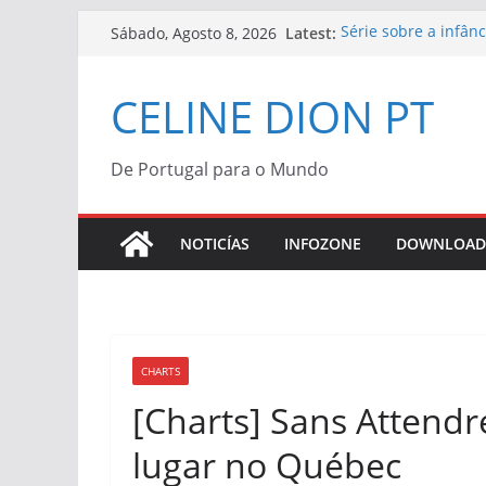
Skip
Latest:
Série sobre a infân
Sábado, Agosto 8, 2026
to
“Bonjour, Pardon, M
Céline Dion | Vinil
content
CELINE DION PT
Céline Dion confir
“Bonjour, Pardon, Me
Morreu Peabo Bryso
de alegria que o du
De Portugal para o Mundo
Céline Dion anuncia
2027
NOTICÍAS
INFOZONE
DOWNLOAD
CHARTS
[Charts] Sans Attendr
lugar no Québec