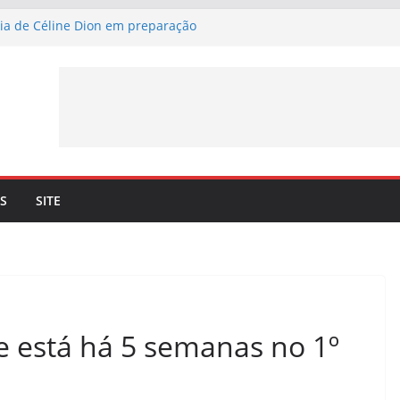
cia de Céline Dion em preparação
erci” – Já pode ouvir a nova canção de
 a 4 de setembro
ma lançamento de nova canção –
rci” – a 3 de julho
n. Céline Dion recorda os momentos
eto com o cantor lhe trouxe
 mais 10 datas em Paris para maio de
S
SITE
e está há 5 semanas no 1º