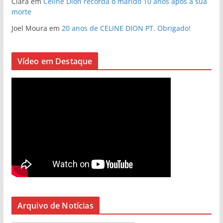
Clara
em
Céline Dion recorda o marido 10 anos após a sua
morte
Joel Moura
em
20 anos de CELINE DION PT. Obrigado!
Vídeo em Destaque
Arquivo de Notícias