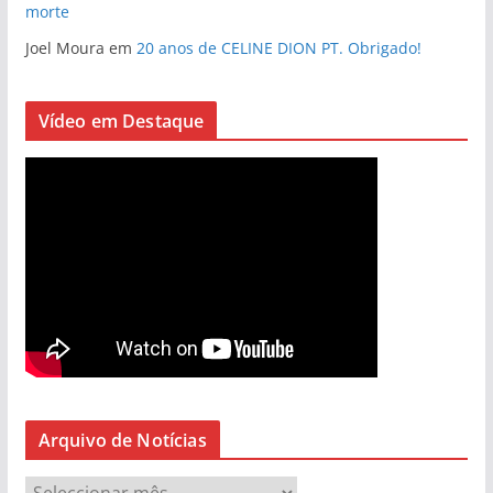
morte
Joel Moura
em
20 anos de CELINE DION PT. Obrigado!
Vídeo em Destaque
Arquivo de Notícias
A