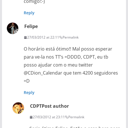
comigo!:-)
Reply
Felipe
27/03/2012 at 22:11
Permalink
O horário está ótimo!! Mal posso esperar
para ve-la nos TT’s =DDDD, CDPT, eu tb
posso ajudar com o meu twitter
@CDion_Calendar que tem 4200 seguidores
=D
Reply
CDPT
Post author
27/03/2012 at 23:11
Permalink