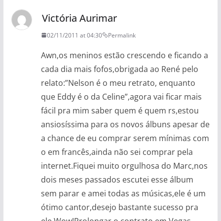
Victória Aurimar
02/11/2011 at 04:30
Permalink
Awn,os meninos estão crescendo e ficando a
cada dia mais fofos,obrigada ao René pelo
relato:”Nelson é o meu retrato, enquanto
que Eddy é o da Celine”,agora vai ficar mais
fácil pra mim saber quem é quem rs,estou
ansiosíssima para os novos álbuns apesar de
a chance de eu comprar serem mínimas com
o em francês,ainda não sei comprar pela
internet.Fiquei muito orgulhosa do Marc,nos
dois meses passados escutei esse álbum
sem parar e amei todas as músicas,ele é um
ótimo cantor,desejo bastante sucesso pra
ele.Wow!Prolongar o contrato em Vegas