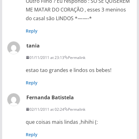
Outro Filho ? Eu respondo : SÓ SE QUISEREM
ME MATAR DO CORAÇÃO , esses 3 meninos
do casal são LINDOS *——-*
Reply
tania
01/11/2011 at 23:13
Permalink
estao tao grandes e lindos os bebes!
Reply
Fernanda Batistela
02/11/2011 at 02:24
Permalink
que coisas mais lindas ,hihihi (:
Reply