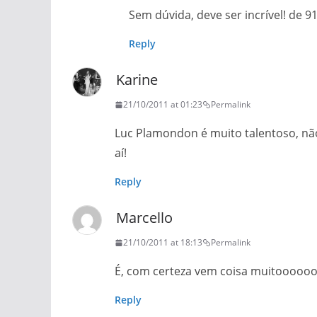
Sem dúvida, deve ser incrível! de 9
Reply
Karine
21/10/2011 at 01:23
Permalink
Luc Plamondon é muito talentoso, n
aí!
Reply
Marcello
21/10/2011 at 18:13
Permalink
É, com certeza vem coisa muitooooooo
Reply