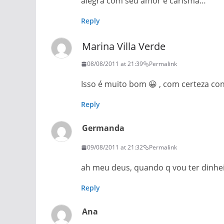
alegra com seu amor e carisma…
Reply
Marina Villa Verde
08/08/2011 at 21:39
Permalink
Isso é muito bom 😀 , com certeza c
Reply
Germanda
09/08/2011 at 21:32
Permalink
ah meu deus, quando q vou ter dinheir
Reply
Ana