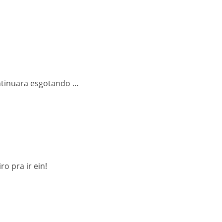
ontinuara esgotando …
o pra ir ein!