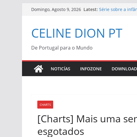
Skip
Latest:
Série sobre a inf
Domingo, Agosto 9, 2026
to
“Bonjour, Pardon, 
Céline Dion | Vini
content
CELINE DION PT
Céline Dion confi
“Bonjour, Pardon, 
Morreu Peabo Bry
de alegria que o d
De Portugal para o Mundo
Céline Dion anunc
2027
NOTICÍAS
INFOZONE
DOWNLOAD
CHARTS
[Charts] Mais uma se
esgotados