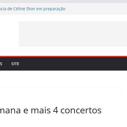
ância de Céline Dion em preparação
Merci” – Já pode ouvir a nova canção de
l a 4 de setembro
rma lançamento de nova canção –
Merci” – a 3 de julho
son. Céline Dion recorda os momentos
ueto com o cantor lhe trouxe
ia mais 10 datas em Paris para maio de
S
SITE
mana e mais 4 concertos