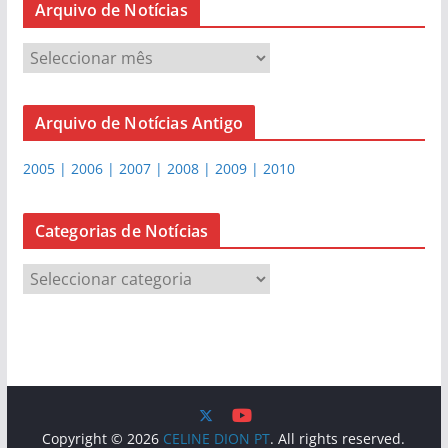
Arquivo de Notícias
A
r
q
Arquivo de Notícias Antigo
u
i
2005 | 2006 | 2007 | 2008 | 2009 | 2010
v
o
d
Categorias de Notícias
e
C
N
a
o
t
t
e
í
g
c
o
i
r
a
Copyright © 2026
CELINE DION PT
. All rights reserved.