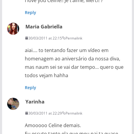
I love you Celine!! Je t’aime, Merci! ?
Reply
Maria Gabriella
30/03/2011 at 22:15
Permalink
aiai…. to tentando fazer um vídeo em
homenagem ao aniversário da nossa diva,
mas naum sei se vai dar tempo… quero que
todos vejam hahha
Reply
Yarinha
30/03/2011 at 22:29
Permalink
Amooooo Celine demais.
Eu escuto tanto ela que meu pai ta quase