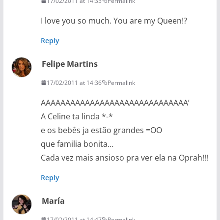
17/02/2011 at 14:35
Permalink
I love you so much. You are my Queen!?
Reply
Felipe Martins
17/02/2011 at 14:36
Permalink
AAAAAAAAAAAAAAAAAAAAAAAAAAAAAA’
A Celine ta linda *-*
e os bebês ja estão grandes =OO
que familia bonita…
Cada vez mais ansioso pra ver ela na Oprah!!!
Reply
María
17/02/2011 at 14:47
Permalink