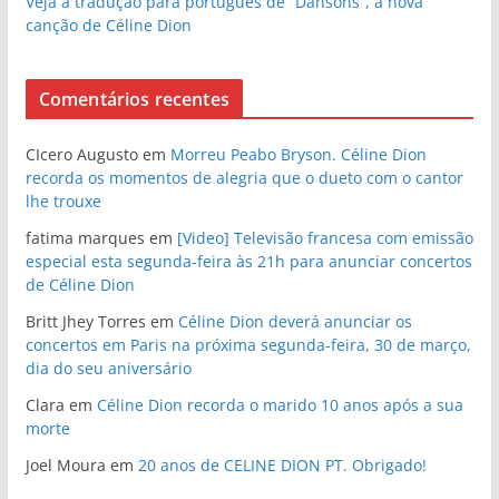
Veja a tradução para português de “Dansons”, a nova
canção de Céline Dion
Comentários recentes
CIcero Augusto
em
Morreu Peabo Bryson. Céline Dion
recorda os momentos de alegria que o dueto com o cantor
lhe trouxe
fatima marques
em
[Video] Televisão francesa com emissão
especial esta segunda-feira às 21h para anunciar concertos
de Céline Dion
Britt Jhey Torres
em
Céline Dion deverá anunciar os
concertos em Paris na próxima segunda-feira, 30 de março,
dia do seu aniversário
Clara
em
Céline Dion recorda o marido 10 anos após a sua
morte
Joel Moura
em
20 anos de CELINE DION PT. Obrigado!