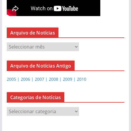
Arquivo de Notícias
A
r
q
Arquivo de Notícias Antigo
u
i
2005 | 2006 | 2007 | 2008 | 2009 | 2010
v
o
d
Categorias de Notícias
e
C
N
a
o
t
t