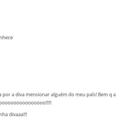
onhece
a por a diva mensionar alguém do meu país! Bem q a
nhoooooooooooooooo!!!!!
ha divaaa!!!