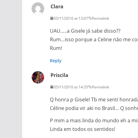
Clara
05/11/2010 at 13:07
Permalink
UAU…..a Gisele já sabe disso??
Rum…isso porque a Celine não me c
Rum!
Reply
Priscila
05/11/2010 at 14:35
Permalink
Q honra p Gisele! Tb me senti honrad
Céline podia vir aki no Brasil… Q so
P mim a mais linda do mundo eh a min
Linda em todos os sentidos!