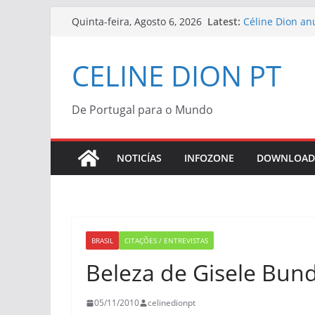
Skip
Latest:
Céline Dion an
Quinta-feira, Agosto 6, 2026
to
2027
Série sobre a 
content
CELINE DION PT
“Bonjour, Pardo
Céline Dion | V
Céline Dion co
“Bonjour, Pardo
De Portugal para o Mundo
Morreu Peabo 
de alegria que
NOTICÍAS
INFOZONE
DOWNLOAD
BRASIL
CITAÇÕES / ENTREVISTAS
Beleza de Gisele Bund
05/11/2010
celinedionpt