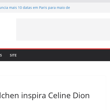
uncia mais 10 datas em Paris para maio de
infância de Céline Dion em preparação
n, Merci” – Já pode ouvir a nova canção de
inil a 4 de setembro
nfirma lançamento de nova canção –
n, Merci” – a 3 de julho
Bryson. Céline Dion recorda os momentos
 o dueto com o cantor lhe trouxe
S
SITE
chen inspira Celine Dion