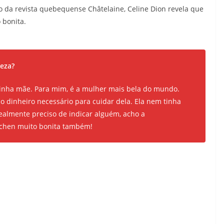
 da revista quebequense Châtelaine, Celine Dion revela que
 bonita.
eza?
a minha mãe. Para mim, é a mulher mais bela do mundo.
 dinheiro necessário para cuidar dela. Ela nem tinha
ealmente preciso de indicar alguém, acho a
dchen muito bonita também!