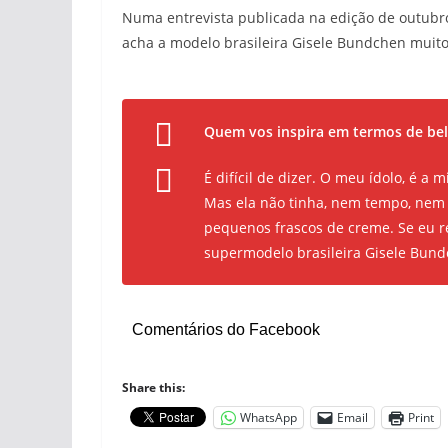
Numa entrevista publicada na edição de outubro
acha a modelo brasileira Gisele Bundchen muito
Quem vos inspira em termos de bel
É difícil de dizer. O meu ídolo, é 
Mas ela não tinha, nem tempo, nem o
pequenos frascos de creme. Se eu r
supermodelo brasileira Gisele Bun
Comentários do Facebook
Share this:
WhatsApp
Email
Print