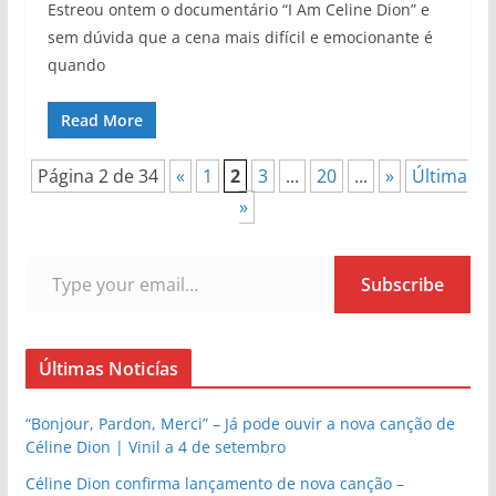
Estreou ontem o documentário “I Am Celine Dion” e
sem dúvida que a cena mais difícil e emocionante é
quando
Read More
Página 2 de 34
«
1
2
3
...
20
...
»
Última
»
Type your email…
Subscribe
Últimas Noticías
“Bonjour, Pardon, Merci” – Já pode ouvir a nova canção de
Céline Dion | Vinil a 4 de setembro
Céline Dion confirma lançamento de nova canção –