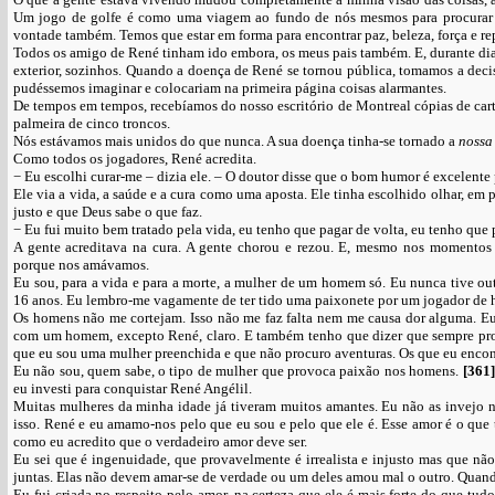
Um jogo de golfe é como uma viagem ao fundo de nós mesmos para procurar p
vontade também. Temos que estar em forma para encontrar paz, beleza, força e 
Todos os amigo de René tinham ido embora, os meus pais também. E, durante di
exterior, sozinhos. Quando a doença de René se tornou pública, tomamos a decis
pudéssemos imaginar e colocariam na primeira página coisas alarmantes.
De tempos em tempos, recebíamos do nosso escritório de Montreal cópias de car
palmeira de cinco troncos.
Nós estávamos mais unidos do que nunca. A sua doença tinha-se tornado a
noss
Como todos os jogadores, René acredita.
− Eu escolhi curar-me – dizia ele. – O doutor disse que o bom humor é excelente 
Ele via a vida, a saúde e a cura como uma aposta. Ele tinha escolhido olhar, em 
justo e que Deus sabe o que faz.
− Eu fui muito bem tratado pela vida, eu tenho que pagar de volta, eu tenho que pa
A gente acreditava na cura. A gente chorou e rezou. E, mesmo nos momentos 
porque nos amávamos.
Eu sou, para a vida e para a morte, a mulher de um homem só. Eu nunca tive out
16 anos. Eu lembro-me vagamente de ter tido uma paixonete por um jogador de h
Os homens não me cortejam. Isso não me faz falta nem me causa dor alguma. Eu 
com um homem, excepto René, claro. E também tenho que dizer que sempre pro
que eu sou uma mulher preenchida e que não procuro aventuras. Os que eu encon
Eu não sou, quem sabe, o tipo de mulher que provoca paixão nos homens.
[361
eu investi para conquistar René Angélil.
Muitas mulheres da minha idade já tiveram muitos amantes. Eu não as invejo ne
isso. René e eu amamo-nos pelo que eu sou e pelo que ele é. Esse amor é o que t
como eu acredito que o verdadeiro amor deve ser.
Eu sei que é ingenuidade, que provavelmente é irrealista e injusto mas que n
juntas. Elas não devem amar-se de verdade ou um deles amou mal o outro. Quando 
Eu fui criada no respeito pelo amor, na certeza que ele é mais forte do que tudo