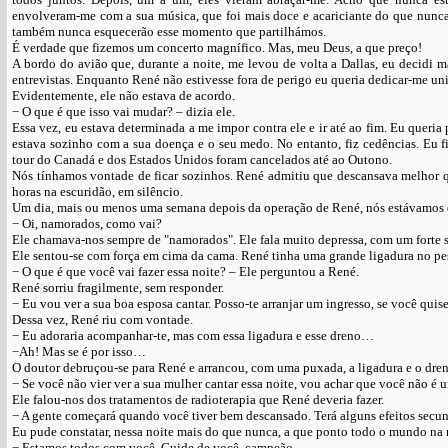
envolveram-me com a sua música, que foi mais doce e acariciante do que nunca.
também nunca esquecerão esse momento que partilhámos.
É verdade que fizemos um concerto magnífico. Mas, meu Deus, a que preço!
A bordo do avião que, durante a noite, me levou de volta a Dallas, eu decidi m
entrevistas. Enquanto René não estivesse fora de perigo eu queria dedicar-me un
Evidentemente, ele não estava de acordo.
− O que é que isso vai mudar? – dizia ele.
Essa vez, eu estava determinada a me impor contra ele e ir até ao fim. Eu queri
estava sozinho com a sua doença e o seu medo. No entanto, fiz cedências. Eu f
tour do Canadá e dos Estados Unidos foram cancelados até ao Outono.
Nós tínhamos vontade de ficar sozinhos. René admitiu que descansava melhor qu
horas na escuridão, em silêncio.
Um dia, mais ou menos uma semana depois da operação de René, nós estávamos do
− Oi, namorados, como vai?
Ele chamava-nos sempre de "namorados". Ele fala muito depressa, com um forte s
Ele sentou-se com força em cima da cama. René tinha uma grande ligadura no pe
− O que é que você vai fazer essa noite? – Ele perguntou a René.
René sorriu fragilmente, sem responder.
− Eu vou ver a sua boa esposa cantar. Posso-te arranjar um ingresso, se você quise
Dessa vez, René riu com vontade.
− Eu adoraria acompanhar-te, mas com essa ligadura e esse dreno…
−Ah! Mas se é por isso…
O doutor debruçou-se para René e arrancou, com uma puxada, a ligadura e o dren
− Se você não vier ver a sua mulher cantar essa noite, vou achar que você não é
Ele falou-nos dos tratamentos de radioterapia que René deveria fazer.
− A gente começará quando você tiver bem descansado. Terá alguns efeitos secund
Eu pude constatar, nessa noite mais do que nunca, a que ponto todo o mundo n
− Estamos todos com você. Cuide de você, campeão.