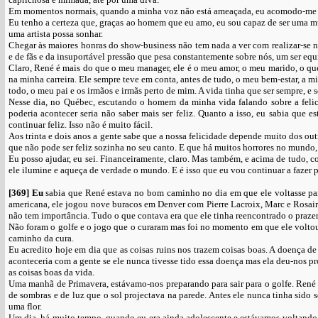
Em momentos normais, quando a minha voz não está ameaçada, eu acomodo-me a
Eu tenho a certeza que, graças ao homem que eu amo, eu sou capaz de ser uma mu
uma artista possa sonhar.
Chegar às maiores honras do show-business não tem nada a ver com realizar-se na
e de fãs e da insuportável pressão que pesa constantemente sobre nós, um ser equi
Claro, René é mais do que o meu manager, ele é o meu amor, o meu marido, o 
na minha carreira. Ele sempre teve em conta, antes de tudo, o meu bem-estar, a 
todo, o meu pai e os irmãos e irmãs perto de mim. A vida tinha que ser sempre, e 
Nesse dia, no Québec, escutando o homem da minha vida falando sobre a feli
poderia acontecer seria não saber mais ser feliz. Quanto a isso, eu sabia que
continuar feliz. Isso não é muito fácil.
Aos trinta e dois anos a gente sabe que a nossa felicidade depende muito dos ou
que não pode ser feliz sozinha no seu canto. E que há muitos horrores no mundo,
Eu posso ajudar, eu sei. Financeiramente, claro. Mas também, e acima de tudo, c
ele ilumine e aqueça de verdade o mundo. E é isso que eu vou continuar a fazer p
[369]
Eu
sabia que René estava no bom caminho no dia em que ele voltasse par
americana, ele jogou nove buracos em Denver com Pierre Lacroix, Marc e Rosair
não tem importância. Tudo o que contava era que ele tinha reencontrado o prazer
Não foram o golfe e o jogo que o curaram mas foi no momento em que ele voltou
caminho da cura.
Eu acredito hoje em dia que as coisas ruins nos trazem coisas boas. A doença 
aconteceria com a gente se ele nunca tivesse tido essa doença mas ela deu-nos 
as coisas boas da vida.
Uma manhã de Primavera, estávamo-nos preparando para sair para o golfe. René 
de sombras e de luz que o sol projectava na parede. Antes ele nunca tinha sido s
uma flor.
Um dia, há muito tempo, quando eu era ainda adolescente e estávamos voltando