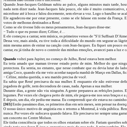
Quando Jean-Jacques Goldman subiu ao palco, alguns minutos mais tarde, ho
nada nem dizer nada. Jean-Jacques fala pouco, ele não é muito comunicativo,
microfone até à boca e falou docemente, sem elevar a voz. Logo o barulho se aca
Ele agradeceu-me por estar presente, como se ele falasse em nome da França. E
votos de melhoras destinados a René.
Como se ele tivesse lido os meus pensamentos, Jean-Jacques disse-me:
− Tudo o que eu posso dizer, Céline, é…
E ele começou a cantar, sem música, os primeiros versos de "S’il Suffisait D’Aime
Dessa vez, mais ainda, eu tive toda a dificuldade do mundo em segurar as lágr
mim mesma antes de entrar na canção com Jean-Jacques. Eu fiquei um pouco e
cantar, eu já tinha de novo o controle das minhas emoções, avancei para a luz e c
Quando
voltei para Jupiter, no começo de Julho, René estava bem melhor.
Eu teria amado que maman tivesse estado perto de mim. Melhor do que ningué
protectora. Eu sentia, no entanto, que nesse combate que eu devia lutar do la
amiga Coco, quando ela me veio acordar naquela manhã de Março em Dallas, fi
− Céline, minha querida, o seu marido precisa de você.
Eu sabia que René precisava da sua mulher. E enquanto ele não estivesse defi
jogadora de golfe, nem decoradora de casas, nada. Apenas a sua mulher.
Durante dias, a gente não viu ninguém. A gente preparava as refeições juntos.
legumes. Por vezes ele chegava perto de mim, ele pegava-me nos seus braços e a 
E depois, um dia, ele pediu-me massa. Eu compreendi que ele estava no caminho d
[365]
Então passámos dias, os primeiros dias em seis meses, sem pensar na doenç
O nosso único motivo de angústia era o retorno a Montreal, à vida pública. Re
nunca. Por vezes ele sufocava quando falava. Ele precisava ter sempre uma garra
um concerto no Centre Molson.
Ele tinha consciência que todos os olhos estariam sobre ele. Fariam questões sobr
ainda teria que fazer. E isso o angustiava mais do que tudo. A mim também. El