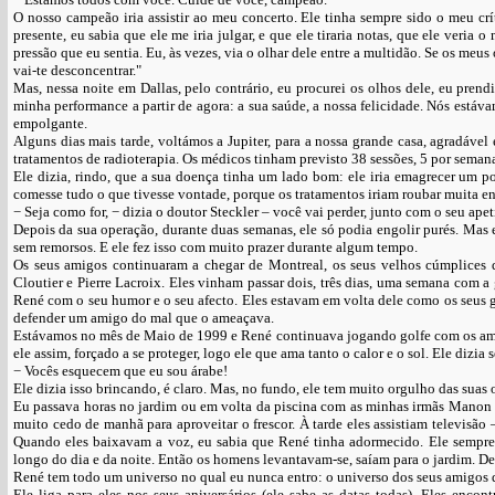
O nosso campeão iria assistir ao meu concerto. Ele tinha sempre sido o meu crí
presente, eu sabia que ele me iria julgar, e que ele tiraria notas, que ele veria
pressão que eu sentia. Eu, às vezes, via o olhar dele entre a multidão. Se os me
vai-te desconcentrar."
Mas, nessa noite em Dallas, pelo contrário, eu procurei os olhos dele, eu pren
minha performance a partir de agora: a sua saúde, a nossa felicidade. Nós est
empolgante.
Alguns dias mais tarde, voltámos a Jupiter, para a nossa grande casa, agradáve
tratamentos de radioterapia. Os médicos tinham previsto 38 sessões, 5 por seman
Ele dizia, rindo, que a sua doença tinha um lado bom: ele iria emagrecer um 
comesse tudo o que tivesse vontade, porque os tratamentos iriam roubar muita en
− Seja como for, − dizia o doutor Steckler – você vai perder, junto com o seu apeti
Depois da sua operação, durante duas semanas, ele só podia engolir purés. Mas 
sem remorsos. E ele fez isso com muito prazer durante algum tempo.
Os seus amigos continuaram a chegar de Montreal, os seus velhos cúmplices 
Cloutier e Pierre Lacroix. Eles vinham passar dois, três dias, uma semana com 
René com o seu humor e o seu afecto. Eles estavam em volta dele como os seus 
defender um amigo do mal que o ameaçava.
Estávamos no mês de Maio de 1999 e René continuava jogando golfe com os amig
ele assim, forçado a se proteger, logo ele que ama tanto o calor e o sol. Ele dizi
− Vocês esquecem que eu sou árabe!
Ele dizia isso brincando, é claro. Mas, no fundo, ele tem muito orgulho das suas
Eu passava horas no jardim ou em volta da piscina com as minhas irmãs Manon e
muito cedo de manhã para aproveitar o frescor. À tarde eles assistiam televisão
Quando eles baixavam a voz, eu sabia que René tinha adormecido. Ele sempre
longo do dia e da noite. Então os homens levantavam-se, saíam para o jardim. De 
René tem todo um universo no qual eu nunca entro: o universo dos seus amigos 
Ele liga para eles nos seus aniversários (ele sabe as datas todas). Eles enc