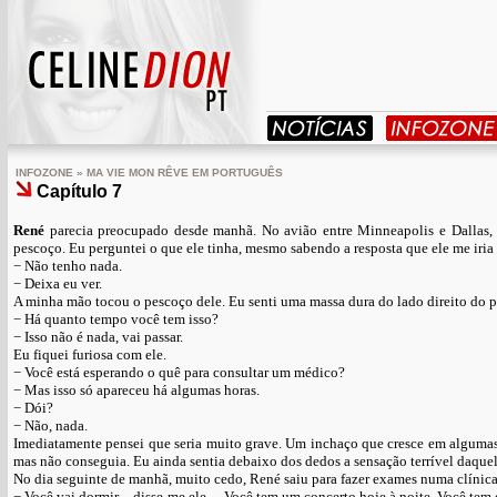
INFOZONE » MA VIE MON RÊVE EM PORTUGUÊS
Capítulo 7
René
parecia preocupado desde manhã. No avião entre Minneapolis e Dallas, 
pescoço. Eu perguntei o que ele tinha, mesmo sabendo a resposta que ele me iria 
− Não tenho nada.
− Deixa eu ver.
A minha mão tocou o pescoço dele. Eu senti uma massa dura do lado direito do 
− Há quanto tempo você tem isso?
− Isso não é nada, vai passar.
Eu fiquei furiosa com ele.
− Você está esperando o quê para consultar um médico?
− Mas isso só apareceu há algumas horas.
− Dói?
− Não, nada.
Imediatamente pensei que seria muito grave. Um inchaço que cresce em algumas 
mas não conseguia. Eu ainda sentia debaixo dos dedos a sensação terrível daque
No dia seguinte de manhã, muito cedo, René saiu para fazer exames numa clínica
− Você vai dormir – disse-me ele. – Você tem um concerto hoje à noite. Você tem 