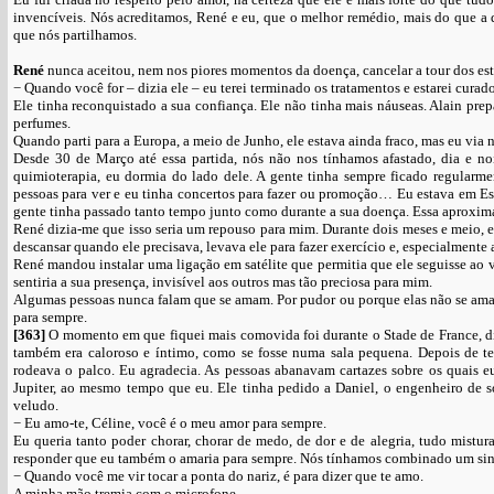
invencíveis. Nós acreditamos, René e eu, que o melhor remédio, mais do que a 
que nós partilhamos.
René
nunca aceitou, nem nos piores momentos da doença, cancelar a tour dos e
− Quando você for – dizia ele – eu terei terminado os tratamentos e estarei curado
Ele tinha reconquistado a sua confiança. Ele não tinha mais náuseas. Alain prep
perfumes.
Quando parti para a Europa, a meio de Junho, ele estava ainda fraco, mas eu via n
Desde 30 de Março até essa partida, nós não nos tínhamos afastado, dia e no
quimioterapia, eu dormia do lado dele. A gente tinha sempre ficado regularmen
pessoas para ver e eu tinha concertos para fazer ou promoção… Eu estava em 
gente tinha passado tanto tempo junto como durante a sua doença. Essa aproxim
René dizia-me que isso seria um repouso para mim. Durante dois meses e meio, eu
descansar quando ele precisava, levava ele para fazer exercício e, especialment
René mandou instalar uma ligação em satélite que permitia que ele seguisse ao v
sentiria a sua presença, invisível aos outros mas tão preciosa para mim.
Algumas pessoas nunca falam que se amam. Por pudor ou porque elas não se amam
para sempre.
[363]
O momento em que fiquei mais comovida foi durante o Stade de France, dia
também era caloroso e íntimo, como se fosse numa sala pequena. Depois de 
rodeava o palco. Eu agradecia. As pessoas abanavam cartazes sobre os quais e
Jupiter, ao mesmo tempo que eu. Ele tinha pedido a Daniel, o engenheiro de s
veludo.
− Eu amo-te, Céline, você é o meu amor para sempre.
Eu queria tanto poder chorar, chorar de medo, de dor e de alegria, tudo mistu
responder que eu também o amaria para sempre. Nós tínhamos combinado um sin
− Quando você me vir tocar a ponta do nariz, é para dizer que te amo.
A minha mão tremia com o microfone.