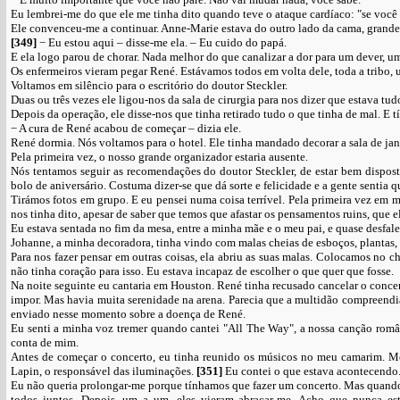
Eu lembrei-me do que ele me tinha dito quando teve o ataque cardíaco: "se você 
Ele convenceu-me a continuar. Anne-Marie estava do outro lado da cama, grandes
[349]
− Eu estou aqui – disse-me ela. – Eu cuido do papá.
E ela logo parou de chorar. Nada melhor do que canalizar a dor para um dever, u
Os enfermeiros vieram pegar René. Estávamos todos em volta dele, toda a tribo, 
Voltamos em silêncio para o escritório do doutor Steckler.
Duas ou três vezes ele ligou-nos da sala de cirurgia para nos dizer que estava t
Depois da operação, ele disse-nos que tinha retirado tudo o que tinha de mal. E t
− A cura de René acabou de começar – dizia ele.
René dormia. Nós voltamos para o hotel. Ele tinha mandado decorar a sala de jan
Pela primeira vez, o nosso grande organizador estaria ausente.
Nós tentamos seguir as recomendações do doutor Steckler, de estar bem dispo
bolo de aniversário. Costuma dizer-se que dá sorte e felicidade e a gente sentia
Tirámos fotos em grupo. E eu pensei numa coisa terrível. Pela primeira vez em 
nos tinha dito, apesar de saber que temos que afastar os pensamentos ruins, que e
Eu estava sentada no fim da mesa, entre a minha mãe e o meu pai, e quase desfalec
Johanne, a minha decoradora, tinha vindo com malas cheias de esboços, plantas, a
Para nos fazer pensar em outras coisas, ela abriu as suas malas. Colocamos no
não tinha coração para isso. Eu estava incapaz de escolher o que quer que fosse.
Na noite seguinte eu cantaria em Houston. René tinha recusado cancelar o conce
impor. Mas havia muita serenidade na arena. Parecia que a multidão compreen
enviado nesse momento sobre a doença de René.
Eu senti a minha voz tremer quando cantei "All The Way", a nossa canção româ
conta de mim.
Antes de começar o concerto, eu tinha reunido os músicos no meu camarim. Még
Lapin, o responsável das iluminações.
[351]
Eu contei o que estava acontecendo
Eu não queria prolongar-me porque tínhamos que fazer um concerto. Mas quando 
todos juntos. Depois, um a um, eles vieram abraçar-me. Acho que nunca es