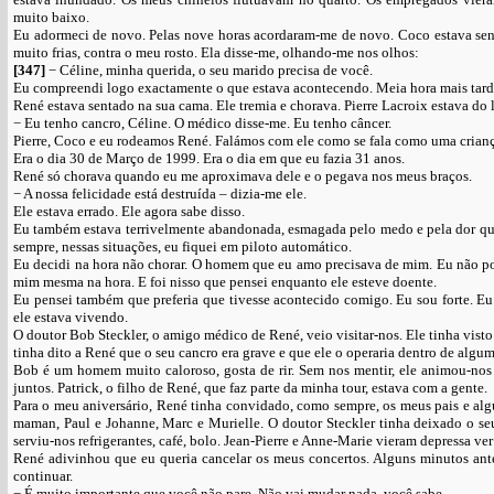
muito baixo.
Eu adormeci de novo. Pelas nove horas acordaram-me de novo. Coco estava sent
muito frias, contra o meu rosto. Ela disse-me, olhando-me nos olhos:
[347]
− Céline, minha querida, o seu marido precisa de você.
Eu compreendi logo exactamente o que estava acontecendo. Meia hora mais tarde
René estava sentado na sua cama. Ele tremia e chorava. Pierre Lacroix estava do 
− Eu tenho cancro, Céline. O médico disse-me. Eu tenho câncer.
Pierre, Coco e eu rodeamos René. Falámos com ele como se fala como uma crianç
Era o dia 30 de Março de 1999. Era o dia em que eu fazia 31 anos.
René só chorava quando eu me aproximava dele e o pegava nos meus braços.
− A nossa felicidade está destruída – dizia-me ele.
Ele estava errado. Ele agora sabe disso.
Eu também estava terrivelmente abandonada, esmagada pelo medo e pela dor quan
sempre, nessas situações, eu fiquei em piloto automático.
Eu decidi na hora não chorar. O homem que eu amo precisava de mim. Eu não podia 
mim mesma na hora. E foi nisso que pensei enquanto ele esteve doente.
Eu pensei também que preferia que tivesse acontecido comigo. Eu sou forte. Eu
ele estava vivendo.
O doutor Bob Steckler, o amigo médico de René, veio visitar-nos. Ele tinha visto
tinha dito a René que o seu cancro era grave e que ele o operaria dentro de algum
Bob é um homem muito caloroso, gosta de rir. Sem nos mentir, ele animou-nos 
juntos. Patrick, o filho de René, que faz parte da minha tour, estava com a gente.
Para o meu aniversário, René tinha convidado, como sempre, os meus pais e algu
maman, Paul e Johanne, Marc e Murielle. O doutor Steckler tinha deixado o seu 
serviu-nos refrigerantes, café, bolo. Jean-Pierre e Anne-Marie vieram depressa ver
René adivinhou que eu queria cancelar os meus concertos. Alguns minutos antes 
continuar.
− É muito importante que você não pare. Não vai mudar nada, você sabe.