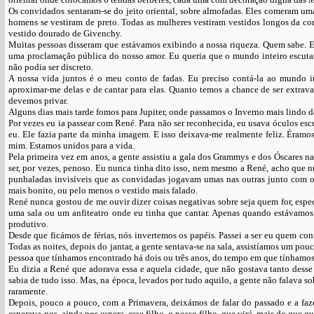
Os convidados sentaram-se do jeito oriental, sobre almofadas. Eles comeram uma 
homens se vestiram de preto. Todas as mulheres vestiram vestidos longos da cor 
vestido dourado de Givenchy.
Muitas pessoas disseram que estávamos exibindo a nossa riqueza. Quem sabe. E 
uma proclamação pública do nosso amor. Eu queria que o mundo inteiro escutass
não podia ser discreto.
A nossa vida juntos é o meu conto de fadas. Eu preciso contá-la ao mundo int
aproximar-me delas e de cantar para elas. Quanto temos a chance de ser extra
devemos privar.
Alguns dias mais tarde fomos para Jupiter, onde passamos o Inverno mais lindo da
Por vezes eu ia passear com René. Para não ser reconhecida, eu usava óculos esc
eu. Ele fazia parte da minha imagem. E isso deixava-me realmente feliz. Éra
mim. Estamos unidos para a vida.
Pela primeira vez em anos, a gente assistiu a gala dos Grammys e dos Óscares na
ser, por vezes, penoso. Eu nunca tinha dito isso, nem mesmo a René, acho que n
punhaladas invisíveis que as convidadas jogavam umas nas outras junto com 
mais bonito, ou pelo menos o vestido mais falado.
René nunca gostou de me ouvir dizer coisas negativas sobre seja quem for, esp
uma sala ou um anfiteatro onde eu tinha que cantar. Apenas quando estávamos
produtivo.
Desde que ficámos de férias, nós invertemos os papéis. Passei a ser eu quem c
Todas as noites, depois do jantar, a gente sentava-se na sala, assistíamos um po
pessoa que tínhamos encontrado há dois ou três anos, do tempo em que tínhamos
Eu dizia a René que adorava essa e aquela cidade, que não gostava tanto desse
sabia de tudo isso. Mas, na época, levados por tudo aquilo, a gente não falava s
raramente.
Depois, pouco a pouco, com a Primavera, deixámos de falar do passado e a faze
esperava-nos, ainda nos espera, esse filho, o nosso filho, que virá, mais do que