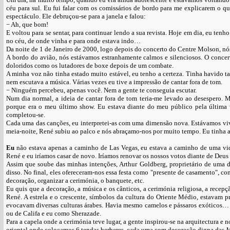
céu para sul. Eu fui falar com os comissários de bordo para me explicarem o qu
espectáculo. Ele debruçou-se para a janela e falou:
− Ah, que bom!
E voltou para se sentar, para continuar lendo a sua revista. Hoje em dia, eu tenho 
no céu, de onde vinha e para onde estava indo…
Da noite de 1 de Janeiro de 2000, logo depois do concerto do Centre Molson, nó
A bordo do avião, nós estávamos estranhamente calmos e silenciosos. O concer
doloridos como os lutadores de boxe depois de um combate.
A minha voz não tinha estado muito estável, eu tenho a certeza. Tinha havido t
nem escutava a música. Várias vezes eu tive a impressão de cantar fora de tom.
− Ninguém percebeu, apenas você. Nem a gente te conseguia escutar.
Num dia normal, a ideia de cantar fora de tom teria-me levado ao desespero. 
porque era o meu último show. Eu estava diante do meu público pela última 
completou-se.
Cada uma das canções, eu interpretei-as com uma dimensão nova. Estávamos vi
meia-noite, René subiu ao palco e nós abraçamo-nos por muito tempo. Eu tinha 
Eu
não estava apenas a caminho de Las Vegas, eu estava a caminho de uma vida
René e eu iríamos casar de novo. Iríamos renovar os nossos votos diante de Deus
Assim que soube das minhas intenções, Arthur Goldberg, proprietário de uma dú
disso. No final, eles ofereceram-nos essa festa como "presente de casamento", 
decoração, organizar a cerimónia, o banquete, etc.
Eu quis que a decoração, a música e os cânticos, a cerimónia religiosa, a recepç
René. A estrela e o crescente, símbolos da cultura do Oriente Médio, estavam p
evocavam diversas culturas árabes. Havia mesmo camelos e pássaros exóticos…
ou de Califa e eu como Sherazade.
Para a capela onde a cerimónia teve lugar, a gente inspirou-se na arquitectura e
oriental onde colocamos 6 tendas berberes, cada uma com decoração digna das
M