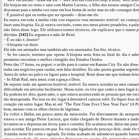
Ele beijou-me no rosto e saiu com Martin Lacroix, o filho dos nossos amigos Co
descansar para a minha voz estar em boa forma de noite mas eu não consegui dor
− É possível que eu tenha que ser operado – disse-me ele.
Eu nunca em toda a minha vida vou esquecer esse momento terrível: no começo
fazer uma biopsia. Eu já estava ouvindo, como nos meus piores pesadelos, a pal
não falou disso logo. Ele utilizava termos técnicos, ele explicava que o tumor p
dúvidas.
[345]
Eu segurava a mão de René.
− É ou não é, doutor?
− A biopsia vai dizer.
Ele não era animador mas também não era assustador. Era frio, técnico.
− Se for cancro, teremos que operar. A biopsia seria feita no final do dia e 
prometeu encontrar o melhor cirurgião dos Estados Unidos.
Perto das 17 horas, eu peguei o avião para ir cantar em Kansas City. Eu não di
tinha uns negócios para cuidar, sem falar detalhes. Eu não queria guardar segredo
Antes de subir no palco eu liguei para o hospital. René disse-me que tinham feit
− In Allah Rad, meu amor, com a graça a Deus.
De repente tudo me apareceu horrível, terrível. Eu estava sozinha no meu camar
dificuldade em articular facilmente. Nessa noite, eu tive que ceder o meu lugar à
Eu poderia ter dito, quem sabe, o que estava acontecendo às pessoas que me esc
tão desesperada. Por isso eu dei lugar à detestável cantora robô. Eu fiquei fora 
coração em outro lugar. Mas só até "The First Time Ever I Saw Your Face" (A P
bem, mesmo com os olhos cheios de lágrimas…
Eu voltei a Dallas um pouco antes da meia-noite. Fui directamente do aeroport
estava o seu amigo Pierre Lacroix, que tinha chegado de Denver durante a tarde
levantou-se e depressa me levou para o corredor. Ele acalmou-me, falou-me par
quis acordar. Ele parecia em paz. Eu via uma ligadura do pescoço dele, onde ele t
A minha noite foi curta e agitada. Eu tinha acabado de adormecer quando bate
estava inundado. Os meus chinelos flutuavam no quarto. Os empregados vieram