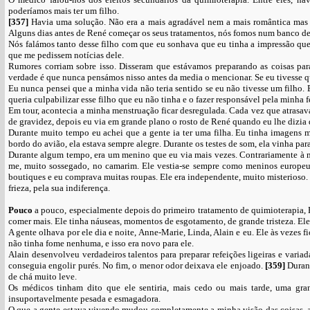
poderíamos mais ter um filho.
[357]
Havia uma solução. Não era a mais agradável nem a mais romântica mas e
Alguns dias antes de René começar os seus tratamentos, nós fomos num banco de
Nós falámos tanto desse filho com que eu sonhava que eu tinha a impressão que
que me pedissem notícias dele.
Rumores corriam sobre isso. Disseram que estávamos preparando as coisas p
verdade é que nunca pensámos nisso antes da media o mencionar. Se eu tivesse 
Eu nunca pensei que a minha vida não teria sentido se eu não tivesse um filho. 
queria culpabilizar esse filho que eu não tinha e o fazer responsável pela minha
Em tour, acontecia a minha menstruação ficar desregulada. Cada vez que atrasava
de gravidez, depois eu via em grande plano o rosto de René quando eu lhe dizia 
Durante muito tempo eu achei que a gente ia ter uma filha. Eu tinha imagens m
bordo do avião, ela estava sempre alegre. Durante os testes de som, ela vinha par
Durante algum tempo, era um menino que eu via mais vezes. Contrariamente à mi
me, muito sossegado, no camarim. Ele vestia-se sempre como meninos europeus
boutiques e eu comprava muitas roupas. Ele era independente, muito misterioso. 
frieza, pela sua indiferença.
Pouco
a pouco, especialmente depois do primeiro tratamento de quimioterapia, Re
comer mais. Ele tinha náuseas, momentos de esgotamento, de grande tristeza. Ele p
A gente olhava por ele dia e noite, Anne-Marie, Linda, Alain e eu. Ele às vezes f
não tinha fome nenhuma, e isso era novo para ele.
Alain desenvolveu verdadeiros talentos para preparar refeições ligeiras e vari
conseguia engolir purés. No fim, o menor odor deixava ele enjoado.
[359]
Duran
de chá muito leve.
Os médicos tinham dito que ele sentiria, mais cedo ou mais tarde, uma gra
insuportavelmente pesada e esmagadora.
O que a gente estava vivendo mudou completamente a minha visão das coisas, as