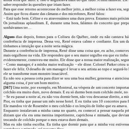
saber responder às questões que iriam fazer.
Para que esse retorno acontecesse do melhor jeito, a melhor coisa a fazer era, 
Assim que ficou diante das câmaras e dos microfones, René falou:
− Está tudo bem. Céline e eu atravessámos uma dura prova. Estamos mais próximo
Os jornalistas aplaudiram. E, durante uma hora, falámos do concerto que pre
sonhávamos ter…
Alguns
dias depois, fomos para o Coliseu do Québec, onde eu não cantava há
conferência de imprensa. Dessa vez, René estava calmo e confiante. Era um da
tínhamos a intuição que a noite seria mágica.
Durante a conferência de imprensa, René disse uma coisa que, eu acho, comov
mais orgulhoso na vida. Ele respondeu que o seu maior orgulho era que eu tinha 
evidentemente, comoveu-me muito. Ele disse que a nossa maior realização, segund
− Como manager, é a minha maior realização − ele disse. Colonel Parker criou um
fazer ele feliz. O desafio de um manager é levar o seu artista ao topo e segurá-lo 
ele se transforme num monstro insaciável.
Eu não sou a pessoa certa para dizer se sou uma boa mulher, generosa e atencio
alguma coisa, é por um bom motivo.
[367]
Uma noite, por exemplo, em Montreal, na véspera de um concerto important
colchão era muito duro, novo demais. E eu só durmo bem num colchão mole, no
− Se eu passar a noite aí, eu não vou dormir bem, não vou descansar direito, a mi
Pior, eu tinha que passar um mês nesse hotel. E eu tinha uns 10 concertos par
Ele mandou vir de Rosemère o meu colchão e os lençóis de linho que eu amava.
Enquanto instalavam a minha cama no quarto, eu comecei a pensar naquela pri
diziam que ela era uma menina impertinente, caprichosa e mimada, que deviam 
trocando de colchão porque o meu estava duro demais.
Mas eu não tinha escolha. Eu tinha que dormir para que a minha voz estivesse
caprichosa e mimada, até por uma diva.