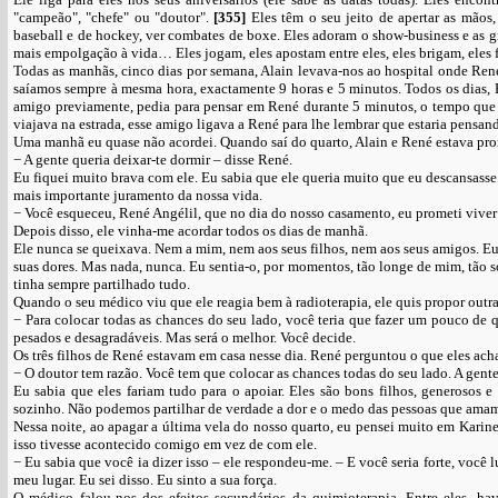
"campeão", "chefe" ou "doutor".
[355]
Eles têm o seu jeito de apertar as mãos
baseball e de hockey, ver combates de boxe. Eles adoram o show-business e as g
mais empolgação à vida… Eles jogam, eles apostam entre eles, eles brigam, eles
Todas as manhãs, cinco dias por semana, Alain levava-nos ao hospital onde René
saíamos sempre à mesma hora, exactamente 9 horas e 5 minutos. Todos os dias,
amigo previamente, pedia para pensar em René durante 5 minutos, o tempo que d
viajava na estrada, esse amigo ligava a René para lhe lembrar que estaria pensand
Uma manhã eu quase não acordei. Quando saí do quarto, Alain e René estava pro
− A gente queria deixar-te dormir – disse René.
Eu fiquei muito brava com ele. Eu sabia que ele queria muito que eu descansasse
mais importante juramento da nossa vida.
− Você esqueceu, René Angélil, que no dia do nosso casamento, eu prometi viver
Depois disso, ele vinha-me acordar todos os dias de manhã.
Ele nunca se queixava. Nem a mim, nem aos seus filhos, nem aos seus amigos. Eu 
suas dores. Mas nada, nunca. Eu sentia-o, por momentos, tão longe de mim, tão soz
tinha sempre partilhado tudo.
Quando o seu médico viu que ele reagia bem à radioterapia, ele quis propor outra
− Para colocar todas as chances do seu lado, você teria que fazer um pouco de q
pesados e desagradáveis. Mas será o melhor. Você decide.
Os três filhos de René estavam em casa nesse dia. René perguntou o que eles a
− O doutor tem razão. Você tem que colocar as chances todas do seu lado. A gente e
Eu sabia que eles fariam tudo para o apoiar. Eles são bons filhos, generosos e
sozinho. Não podemos partilhar de verdade a dor e o medo das pessoas que amam
Nessa noite, ao apagar a última vela do nosso quarto, eu pensei muito em Karin
isso tivesse acontecido comigo em vez de com ele.
− Eu sabia que você ia dizer isso – ele respondeu-me. – E você seria forte, você l
meu lugar. Eu sei disso. Eu sinto a sua força.
O médico falou-nos dos efeitos secundários da quimioterapia. Entre eles, h