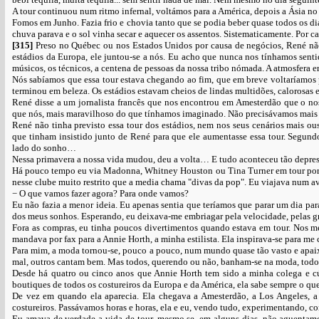
A tour continuou num ritmo infernal, voltámos para a América, depois a Ásia no 
Fomos em Junho. Fazia frio e chovia tanto que se podia beber quase todos os di
chuva parava e o sol vinha secar e aquecer os assentos. Sistematicamente. Por c
[315]
Preso no Québec ou nos Estados Unidos por causa de negócios, René nã
estádios da Europa, ele juntou-se a nós. Eu acho que nunca nos tínhamos senti
músicos, os técnicos, a centena de pessoas da nossa tribo nómada. A atmosfera er
Nós sabíamos que essa tour estava chegando ao fim, que em breve voltaríamos pa
terminou em beleza. Os estádios estavam cheios de lindas multidões, calorosas e
René disse a um jornalista francês que nos encontrou em Amesterdão que o nos
que nós, mais maravilhoso do que tínhamos imaginado. Não precisávamos mais f
René não tinha previsto essa tour dos estádios, nem nos seus cenários mais 
que tinham insistido junto de René para que ele aumentasse essa tour. Segun
lado do sonho…
Nessa primavera a nossa vida mudou, deu a volta… E tudo aconteceu tão depre
Há pouco tempo eu via Madonna, Whitney Houston ou Tina Turner em tour por es
nesse clube muito restrito que a media chama "divas da pop". Eu viajava num a
− O que vamos fazer agora? Para onde vamos?
Eu não fazia a menor ideia. Eu apenas sentia que teríamos que parar um dia para 
dos meus sonhos. Esperando, eu deixava-me embriagar pela velocidade, pelas 
Fora as compras, eu tinha poucos divertimentos quando estava em tour. Nos me
mandava por fax para a Annie Horth, a minha estilista. Ela inspirava-se para me 
Para mim, a moda tornou-se, pouco a pouco, num mundo quase tão vasto e apaix
mal, outros cantam bem. Mas todos, querendo ou não, banham-se na moda, todo
Desde há quatro ou cinco anos que Annie Horth tem sido a minha colega e cúm
boutiques de todos os costureiros da Europa e da América, ela sabe sempre o qu
De vez em quando ela aparecia. Ela chegava a Amesterdão, a Los Angeles, 
costureiros. Passávamos horas e horas, ela e eu, vendo tudo, experimentando, 
Eu amava de verdade a vida de tour, mesmo se, em alguns dias, não aguentamo