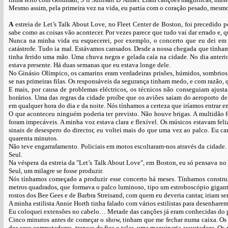
Mesmo assim, pela primeira vez na vida, eu partia com o coração pesado, me
A
estreia de Let’s Talk About Love, no Fleet Center de Boston, foi precedido p
sabe como as coisas vão acontecer. Por vezes parece que tudo vai dar errado e, 
Nunca na minha vida eu esquecerei, por exemplo, o concerto que eu dei em 
catástrofe. Tudo ia mal. Estávamos cansados. Desde a nossa chegada que tínham
tinha ferido uma mão. Uma chuva negra e gelada caía na cidade. No dia anterio
estava presente. Há duas semanas que eu estava longe dele.
No Ginásio Olímpico, os camarins eram verdadeiras prisões, húmidos, sombrios,
se nas primeiras filas. Os responsáveis da segurança tinham medo, e com razão
E mais, por causa de problemas eléctricos, os técnicos não conseguiam ajust
horários. Uma das regras da cidade proíbe que os aviões saiam do aeroporto de
em qualquer hora do dia e da noite. Nós tínhamos a certeza que iríamos entrar 
O que aconteceu ninguém poderia ter previsto. Não houve brigas. A multidão fo
foram impecáveis. A minha voz estava clara e flexível. Os músicos estavam fel
sinais de desespero do director, eu voltei mais do que uma vez ao palco. Eu c
quarenta minutos.
Não teve engarrafamento. Policiais em motos escoltaram-nos através da cidade.
Seul.
Na véspera da estreia da "Let’s Talk About Love", em Boston, eu só pensava no
Seul, um milagre se fosse produzir.
Nós tínhamos começado a produzir esse concerto há meses. Tínhamos constr
metros quadrados, que formava o palco luminoso, tipo um estroboscópio gigante
rostos dos Bee Gees e de Barbra Streisand, com quem eu deveria cantar, iriam ser
A minha estilista Annie Horth tinha falado com vários estilistas para desenharem
Eu coloquei extensões no cabelo… Metade das canções já eram conhecidas do p
Cinco minutos antes de começar o show, tinham que me fechar numa caixa. Os t
dos seus computadores, tranças de fios e telas, uma maquinaria assustadora. Os