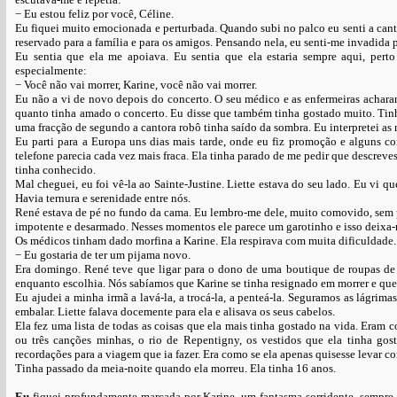
− Eu estou feliz por você, Céline.
Eu fiquei muito emocionada e perturbada. Quando subi no palco eu senti a cant
reservado para a família e para os amigos. Pensando nela, eu senti-me invadida p
Eu sentia que ela me apoiava. Eu sentia que ela estaria sempre aqui, pert
especialmente:
− Você não vai morrer, Karine, você não vai morrer.
Eu não a vi de novo depois do concerto. O seu médico e as enfermeiras acharam
quanto tinha amado o concerto. Eu disse que também tinha gostado muito. Tin
uma fracção de segundo a cantora robô tinha saído da sombra. Eu interpretei a
Eu parti para a Europa uns dias mais tarde, onde eu fiz promoção e alguns co
telefone parecia cada vez mais fraca. Ela tinha parado de me pedir que descreves
tinha conhecido.
Mal cheguei, eu foi vê-la ao Sainte-Justine. Liette estava do seu lado. Eu vi 
Havia ternura e serenidade entre nós.
René estava de pé no fundo da cama. Eu lembro-me dele, muito comovido, sem pal
impotente e desarmado. Nesses momentos ele parece um garotinho e isso deix
Os médicos tinham dado morfina a Karine. Ela respirava com muita dificuldade
− Eu gostaria de ter um pijama novo.
Era domingo. René teve que ligar para o dono de uma boutique de roupas de 
enquanto escolhia. Nós sabíamos que Karine se tinha resignado em morrer e que 
Eu ajudei a minha irmã a lavá-la, a trocá-la, a penteá-la. Seguramos as lágri
embalar. Liette falava docemente para ela e alisava os seus cabelos.
Ela fez uma lista de todas as coisas que ela mais tinha gostado na vida. Eram
ou três canções minhas, o rio de Repentigny, os vestidos que ela tinha go
recordações para a viagem que ia fazer. Era como se ela apenas quisesse levar co
Tinha passado da meia-noite quando ela morreu. Ela tinha 16 anos.
Eu
fiquei profundamente marcada por Karine, um fantasma sorridente, sempre 