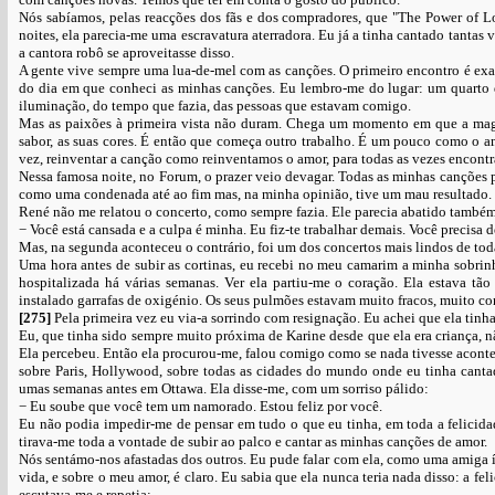
Nós sabíamos, pelas reacções dos fãs e dos compradores, que "The Power of 
noites, ela parecia-me uma escravatura aterradora. Eu já a tinha cantado tanta
a cantora robô se aproveitasse disso.
A gente vive sempre uma lua-de-mel com as canções. O primeiro encontro é exa
do dia em que conheci as minhas canções. Eu lembro-me do lugar: um quarto d
iluminação, do tempo que fazia, das pessoas que estavam comigo.
Mas as paixões à primeira vista não duram. Chega um momento em que a magia
sabor, as suas cores. É então que começa outro trabalho. É um pouco como o am
vez, reinventar a canção como reinventamos o amor, para todas as vezes encontra
Nessa famosa noite, no Forum, o prazer veio devagar. Todas as minhas canções p
como uma condenada até ao fim mas, na minha opinião, tive um mau resultado.
René não me relatou o concerto, como sempre fazia. Ele parecia abatido também
− Você está cansada e a culpa é minha. Eu fiz-te trabalhar demais. Você precisa d
Mas, na segunda aconteceu o contrário, foi um dos concertos mais lindos de tod
Uma hora antes de subir as cortinas, eu recebi no meu camarim a minha sobrin
hospitalizada há várias semanas. Ver ela partiu-me o coração. Ela estava tão 
instalado garrafas de oxigénio. Os seus pulmões estavam muito fracos, muito con
[275]
Pela primeira vez eu via-a sorrindo com resignação. Eu achei que ela tinha
Eu, que tinha sido sempre muito próxima de Karine desde que ela era criança, n
Ela percebeu. Então ela procurou-me, falou comigo como se nada tivesse aconte
sobre Paris, Hollywood, sobre todas as cidades do mundo onde eu tinha cantad
umas semanas antes em Ottawa. Ela disse-me, com um sorriso pálido:
− Eu soube que você tem um namorado. Estou feliz por você.
Eu não podia impedir-me de pensar em tudo o que eu tinha, em toda a felicidad
tirava-me toda a vontade de subir ao palco e cantar as minhas canções de amor.
Nós sentámo-nos afastadas dos outros. Eu pude falar com ela, como uma amiga ín
vida, e sobre o meu amor, é claro. Eu sabia que ela nunca teria nada disso: a 
escutava-me e repetia: