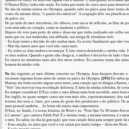
O Doutor Riley tinha tido razão. Eu tinha precisado de cinco anos para desenvol
No dia da minha estreia no Olympia, quando subi no palco para fazer testes d
como ele mesmo dizia, "o pastor dos músicos". A ocupação dele era planificar as 
de palco, etc.
De pé atrás do meu microfone, ele olhava, com um ar de reflexão, as filas de pol
com uma mão no coração, como se saudasse o público.
Depois ele veio para perto de mim e disse-me que tinha realizado um velho so
antes que eu, sua irmãzinha, sua afilhada, sua antiga fã, triunfasse nele.
− Eu hoje tomei a decisão de não sonhar mais. Eu aceito finalmente que não vou
− Mas faz tantos anos que você não canta mais.
− Eu todos os dias sonhava recomeçar. E isso estava destruindo a minha vida. 
os seus sonhos. Quando a gente não chega aí, o melhor é deixá-los de lado e fazer
Eu estava no momento mais alto dos meus sonhos. Eu cantaria numa das salas m
homem da minha vida.
No
dia seguinte ao meu último concerto no Olympia, Jean-Jacques deu-me a 
escutasse algumas horas antes de entrar no palco do Olympia.
[293]
Ele sabia q
Marnay me tinha escrito alguns anos antes, uma canção que se dirigia a Karine, 
"Vole" iria reavivar essa recordação dolorosa. E faria da minha sobrinha, de cer
Eu sempre considerei D’Eux como o meu álbum mais bem sucedido, mais bem real
Em inglês, eu quase sempre canto um tom mais alto, espontaneamente, dou tudo 
textura dos sons e, claro, por causa do gosto dos produtores e do público. Os 
mais pessoal também… As letras são muito mais importantes.
D’Eux, no fundo, é a nossa história, de René e eu. "Pour Que Tu M’aimes Encor
à L’amour", que cantava Edith Piaf. É o mesmo tema, a mesma estrutura, é a me
o meu. Eu sabia, no dia da gravação, que essa canção faria para sempre parte da
− Essa canção, eu sinto que você a vai cantar por muito tempo – dizia-me René.
– E pelo mundo inteiro.