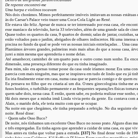
De repente encontrei-me
Uma harpa e violinos tocavam
Nós dois chorámos. Mimos perfeitamente imóveis imitavam as nossas estátuas 
às do Caesar’s Palace veio trazer uma Coca-Cola Light ao René.
Ele estava tão feliz. Apesar de nunca se ter interessado por essa casa, ele encon
esse maníaco da televisão, havia 33 televisões, além de uma grande sala de cin
Quase todos os quartos da casa, 9 quartos de dormir, salas de jantar, cozinhas, 
estão voltados para o jardim, abrigados de olhares indiscretos. Há uma imensa 
piscina no fundo da qual se pode ver as nossas iniciais entrelaçadas… Uma casa 
Plantámos árvores grandes, palmeiras reais mais altas do que a nossa casa, árv
jurei a mim mesma que aprenderia o nome delas.
Até amanhecer, caminhei de um quarto para o outro como num sonho. Eu encont
dimensão, uma presença diferente do que eu tinha imaginado.
Para mim, não era apenas tomar posse da casa onde iríamos morar. Era uma conq
parecia com mais ninguém, mas que se inspirava em tudo de lindo que eu já tinh
Eu iria finalmente estar em casa, numa casa que se parecia comigo e de quem eu se
Eu pensava no filho que eu criaria aí um dia. O meu ginecologista tinha-me avi
fusos horários, o turbilhão permanente e as frequentes separações físicas tornava
quem sabe dois, nessa casa. E então, quem sabe, eu poderia realizar esse sonho,
Há dois meses que a minha irmã Linda vivia perto da gente. Eu contava com a 
Alain, o marido dela, ele teria muito com que se ocupar.
Na noite em que chegámos, ele tinha preparado a refeição. No dia seguinte e
noite. René disse:
− Quem sabe Osso Buco?
De noite, nós tínhamos um excelente Osso Buco no nosso prato. Alguns dias mai
e três empregadas. Eu tinha agora que aprender a cuidar de uma casa, eu que viv
Mas antes eu tinha que voltar para a estrada.
[337]
No final desse verão de 19
tinha feito com Goldman, S’il Suffisait D’Aimer. Eram canções magnificas, mús