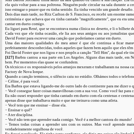
ela quis voltar para a sua poltrona. Ninguém pode circular na sala durante a c
isso estragar o prazer que eu tinha sentido. Eu tinha vencido um grande desafio.
Dois dias mais tarde, no Ritz Carlton de S. Francisco, eu recebi um enorme ramo
cerimónia e que achava que eu tinha cantado "magnificamente", que eu era uma 
cantar em dueto comigo.
Eu liguei para René, que se encontrava numa clínica no deserto, e li o bilhete d
Cada vez que ele tinha ocasião, ele lia aos seus amigos ou aos jornalistas q
David Foster para escrever uma canção que poderíamos cantar em dueto.
Uma das maiores qualidades do meu amor é que ele continua a ficar marav
perfeitamente desconhecidas, todos aqueles que fazem bem aquilo que eles têm q
Foi David Foster que nos ligou e nos propôs a canção "Tell Him", da qual ele tin
[327]
Barbra cantou a sua parte em Los Angeles. Alguns dias mais tarde, em 
bem. Por momentos elas quase se confundem.
Os técnicos e os responsáveis pelos arranjos mexeram e trabalharam na nossa ca
Factory de Nova Iorque.
Quando a canção terminou, o silêncio caiu no estúdio. Olhámos todos o telefon
− Céline, é para você.
Era Barbra que estava ligando-me do outro lado do continente para me dizer o q
− Você consegue fazer coisas maravilhosas com a sua voz. Como você faz para 
Eu não ousei responder que tinha cantado em dueto com ela centenas e centen
apenas disse que trabalhava muito e que me treinava como uma atleta.
− Você tem que me ensinar – disse ela.
− Ensinar o quê?
− A ter disciplina.
− Você não tem que aprender nada comigo. Você é a melhor cantora do mundo!
− Temos todas coisas a aprender uns com os outros. Mas você aprende mai
verdadeiramente orgulhosa de você.
Eu fiquei paralisada. Ela tinha tanta confiança, ela dizia-me coisas tão lindas