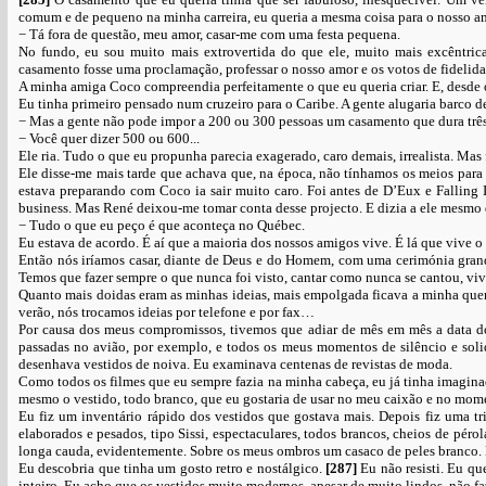
comum e de pequeno na minha carreira, eu queria a mesma coisa para o nosso am
− Tá fora de questão, meu amor, casar-me com uma festa pequena.
No fundo, eu sou muito mais extrovertida do que ele, muito mais excêntrica
casamento fosse uma proclamação, professar o nosso amor e os votos de fidelida
A minha amiga Coco compreendia perfeitamente o que eu queria criar. E, desde o
Eu tinha primeiro pensado num cruzeiro para o Caribe. A gente alugaria barco de
− Mas a gente não pode impor a 200 ou 300 pessoas um casamento que dura três
− Você quer dizer 500 ou 600...
Ele ria. Tudo o que eu propunha parecia exagerado, caro demais, irrealista. Mas 
Ele disse-me mais tarde que achava que, na época, não tínhamos os meios par
estava preparando com Coco ia sair muito caro. Foi antes de D’Eux e Falling I
business. Mas René deixou-me tomar conta desse projecto. E dizia a ele mesmo 
− Tudo o que eu peço é que aconteça no Québec.
Eu estava de acordo. É aí que a maioria dos nossos amigos vive. É lá que vive o
Então nós iríamos casar, diante de Deus e do Homem, com uma cerimónia grandi
Temos que fazer sempre o que nunca foi visto, cantar como nunca se cantou, vi
Quanto mais doidas eram as minhas ideias, mais empolgada ficava a minha quer
verão, nós trocamos ideias por telefone e por fax…
Por causa dos meus compromissos, tivemos que adiar de mês em mês a data do
passadas no avião, por exemplo, e todos os meus momentos de silêncio e sol
desenhava vestidos de noiva. Eu examinava centenas de revistas de moda.
Como todos os filmes que eu sempre fazia na minha cabeça, eu já tinha imagina
mesmo o vestido, todo branco, que eu gostaria de usar no meu caixão e no momen
Eu fiz um inventário rápido dos vestidos que gostava mais. Depois fiz uma tri
elaborados e pesados, tipo Sissi, espectaculares, todos brancos, cheios de péro
longa cauda, evidentemente. Sobre os meus ombros um casaco de peles branco. 
Eu descobria que tinha um gosto retro e nostálgico.
[287]
Eu não resisti. Eu qu
inteiro. Eu acho que os vestidos muito modernos, apesar de muito lindos, não f