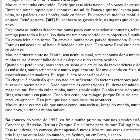
Mas eu já me tinha envolvido. Desde que essa ideia nasceu, não parou de crescer
Durante a tour europeia que eu comecei no sul de França e que me levaria para 
volta, nos palácios e nos hotéis, onde eu ficava. Eu observava tudo: as mobílias
opinião, René gostaria.
[305]
Eu conhecia os gostos dele, os lugares que ele go
nova.
Eu juntava as minhas descobertas numa pasta com separadores: torneiras, telhas
comigo para todo o lugar. Isso dava-me um novo sentido e um objectivo à minh
Eu estava feliz e em forma. Eu amava a minha nova paixão devoradora. Eu amav
Entre os músicos e eu só havia felicidade e amizade. E em breve René viria pa
eu adorava.
Mas, na primeira noite no Zenith, sem nenhum sinal, sem nenhuma dor, a minha 
minha causa. A menor falha dois dias depois e tudo estaria perdido.
Quando eu perdi a voz, anos antes, eu sabia que era culpa da inexperiência e d
os músculos, muito seriamente e muito regularmente. Mesmo quando eu fazia sil
especialistas e treinadores. Eu segui à letra os conselhos deles.
Eu cheguei à conclusão que isso não era suficiente. Os factores exteriores po
nuvens de poeira na rua… Nada pior para as cordas vocais. Eu devia ter sabido. 
magoava-me. Era tudo culpa minha, minha grande culpa. Eu não tinha sido prude
Ninguém entrou em pânico. Tudo deu certo, por milagre, porque Deus me ama,
rezei, eu agradeci. E eu jurei que isso nunca mais iria acontecer.
Mas eu iria viver mais do que nunca como uma reclusa, longe do mundo, muitas
casa nova, eu tinha a minha música…
No
começo do verão de 1997, eu fiz a minha primeira tour nos grandes estád
Copenhaga, Bruxelas, Berlim e Zurique. Era a última parte da tour "Falling Int
Essa tour devia, no começo, durar apenas 6 meses. Mas muitas vezes a remarca
tido lugar no outro lado do mundo, em Sydney, ou em Perth, eu acho.
Essa longa tour, cheia do começo até ao final de imprevistos e surpresas, fic