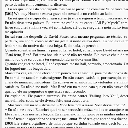
perto de mim e, inocentemente, disse-me:
− Eu sei que você está preocupada mas não se preocupe com esse
fá
. Se você nã
[301]
Whitney Houston estava gravando nesse dia no estúdio ao lado.
− Eu sei que ela é capaz de chegar até ao
fá
e de o segurar o tempo necessário – d
Eu não disse uma palavra. Eu entrei no estúdio, eu cantei "All By Myself" c
fá, eu empurrei a minha voz até ao máximo, até doer, e segurei a nota muito te
me aplaudir.
Eu saí sem me despedir de David Foster, sem mesmo perguntar ao técnico se
perfeito, um
eagle
, como se diz no golfe. A noite estava doce. Eu não estava 
lembrar-me do motivo da nossa briga. E, do nada, eu percebi.
Quando eu entrei na limusina para voltar ao hotel, eu sabia que David estaria n
"Está feito, René. Foi uma boa ideia você não ter vindo. Ela estava cheia de 
melhor do que eu poderia ter esperado. Eu envio-te uma fita."
Quando cheguei no hotel, René esperava-me no hall, sorrindo, emocionado. Um m
Eu joguei-me nos braços dele.
Mais uma vez, ele tinha elevado um pouco mais a fasquia, para me dar novos desa
Eu tornei-me também mais exigente. Eu não estava satisfeita, por exemplo, com
cheia de nuances, meios-tons. Eu achava os arranjos muito violentos e a min
satisfeito. Eu não disse nada. Mas René viu na minha cara que eu não estava fel
quando ele me perguntou o que estava acontecendo.
Eu expliquei. Ele parecia surpreso. Eu então cantei "Falling Into You", des
maravilhado, como se ele tivesse feito uma descoberta.
− Mas você tem razão – dizia ele. – Você tem toda a razão. Você devia ter dito!
− Eu não me atrevi. Eu achei que iria ser necessário refazer todos os arranjos e t
Ele apertou-me nos seus braços. Eu empurrei-o, rindo, porque as minhas unhas 
− Você tem que aprender a se atrever, meu amor. Você tem que aprender a dizer o
[303]
Ele estava orgulhoso de mim porque eu tinha tomado essa decisão, porqu
porque eu tinha tido uma ideia artística muito boa.