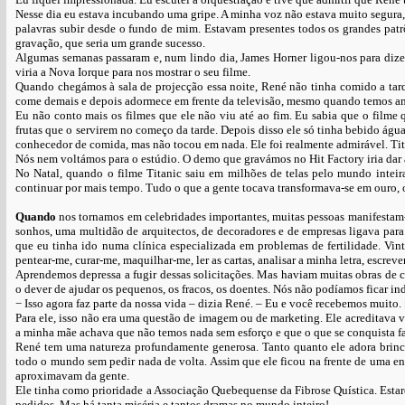
Nesse dia eu estava incubando uma gripe. A minha voz não estava muito segura, 
palavras subir desde o fundo de mim. Estavam presentes todos os grandes pa
gravação, que seria um grande sucesso.
Algumas semanas passaram e, num lindo dia, James Horner ligou-nos para dizer
viria a Nova Iorque para nos mostrar o seu filme.
Quando chegámos à sala de projecção essa noite, René não tinha comido a tarde 
come demais e depois adormece em frente da televisão, mesmo quando temos a
Eu não conto mais os filmes que ele não viu até ao fim. Eu sabia que o filme 
frutas que o servirem no começo da tarde. Depois disso ele só tinha bebido ág
conhecedor de comida, mas não tocou em nada. Ele foi realmente admirável. Tit
Nós nem voltámos para o estúdio. O demo que gravámos no Hit Factory iria dar a
No Natal, quando o filme Titanic saiu em milhões de telas pelo mundo inteira
continuar por mais tempo. Tudo o que a gente tocava transformava-se em ouro, 
Quando
nos tornamos em celebridades importantes, muitas pessoas manifestam-s
sonhos, uma multidão de arquitectos, de decoradores e de empresas ligava para 
que eu tinha ido numa clínica especializada em problemas de fertilidade. Vin
pentear-me, curar-me, maquilhar-me, ler as cartas, analisar a minha letra, escre
Aprendemos depressa a fugir dessas solicitações. Mas haviam muitas obras de 
o dever de ajudar os pequenos, os fracos, os doentes. Nós não podíamos ficar ind
− Isso agora faz parte da nossa vida – dizia René. – Eu e você recebemos muito.
Para ele, isso não era uma questão de imagem ou de marketing. Ele acreditava
a minha mãe achava que não temos nada sem esforço e que o que se conquista fa
René tem uma natureza profundamente generosa. Tanto quanto ele adora brinc
todo o mundo sem pedir nada de volta. Assim que ele ficou na frente de uma en
aproximavam da gente.
Ele tinha como prioridade a Associação Quebequense da Fibrose Quística. Esta
pedidos. Mas há tanta miséria e tantos dramas no mundo inteiro!