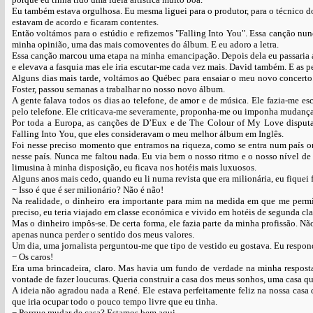
Eu também estava orgulhosa. Eu mesma liguei para o produtor, para o técnico d
estavam de acordo e ficaram contentes.
Então voltámos para o estúdio e refizemos "Falling Into You". Essa canção nun
minha opinião, uma das mais comoventes do álbum. E eu adoro a letra.
Essa canção marcou uma etapa na minha emancipação. Depois dela eu passaria a 
e elevava a fasquia mas ele iria escutar-me cada vez mais. David também. E as
Alguns dias mais tarde, voltámos ao Québec para ensaiar o meu novo concerto
Foster, passou semanas a trabalhar no nosso novo álbum.
A gente falava todos os dias ao telefone, de amor e de música. Ele fazia-me e
pelo telefone. Ele criticava-me severamente, proponha-me ou imponha mudanças
Por toda a Europa, as canções de D’Eux e de The Colour of My Love disputav
Falling Into You, que eles consideravam o meu melhor álbum em Inglês.
Foi nesse preciso momento que entramos na riqueza, como se entra num país ond
nesse país. Nunca me faltou nada. Eu via bem o nosso ritmo e o nosso nível de
limusina à minha disposição, eu ficava nos hotéis mais luxuosos.
Alguns anos mais cedo, quando eu li numa revista que era milionária, eu fiquei 
− Isso é que é ser milionário? Não é não!
Na realidade, o dinheiro era importante para mim na medida em que me permit
preciso, eu teria viajado em classe económica e vivido em hotéis de segunda cla
Mas o dinheiro impôs-se. De certa forma, ele fazia parte da minha profissão. 
apenas nunca perder o sentido dos meus valores.
Um dia, uma jornalista perguntou-me que tipo de vestido eu gostava. Eu respo
− Os caros!
Era uma brincadeira, claro. Mas havia um fundo de verdade na minha resposta
vontade de fazer loucuras. Queria construir a casa dos meus sonhos, uma casa q
A ideia não agradou nada a René. Ele estava perfeitamente feliz na nossa casa
que iria ocupar todo o pouco tempo livre que eu tinha.
− Porque mudar de casa? Estamos bem aqui.