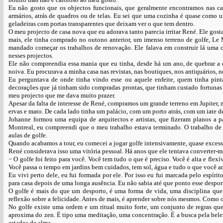
Eu não gosto que os objectos funcionais, que geralmente encontramos nas cas
armários, atrás de quadros ou de telas. Eu sei que uma cozinha é quase como 
geladeiras com portas transparentes que deixam ver o que tem dentro.
O meu projecto de casa nova que eu adorava tanto parecia irritar René. Ele gostav
mais, ele tinha comprado no outono anterior, um imenso terreno de golfe, Le 
mandado começar os trabalhos de renovação. Ele falava em construir lá uma c
nesses projectos.
Ele não compreendia essa mania que eu tinha, desde há um ano, de quebrar a 
noiva. Eu procurava a minha casa nas revistas, nas boutiques, nos antiquários, 
Eu perguntava de onde tinha vindo esse ou aquele enfeite, quem tinha pint
decorações que já tinham sido compradas prontas, que tinham custado fortunas 
meu projecto que me dava muito prazer.
Apesar da falta de interesse de René, compramos um grande terreno em Jupiter, 
ervas e mato. De cada lado tinha um palácio, com um porto atrás, com um iate d
Johanne formou uma equipa de arquitectos e artistas, que fizeram planos a
Montreal, eu compreendi que o meu trabalho estava terminado. O trabalho de J
aulas de golfe.
Quando acabamos a tour, eu comecei a jogar golfe intensivamente, quase exce
René considerava isso uma vitória pessoal. Há anos que ele tentava converter-me
− O golfe foi feito para você. Você tem tudo o que é preciso. Você é alta e fle
Você passa o tempo em jardins bem cuidados, tem sol, água e tudo o que você a
Eu vivi perto dele, eu fui formada por ele. Por isso eu fui marcada pelo espír
para casa depois de uma longa ausência. Eu não sabia até que ponto esse despor
O golfe é mais do que um desporto, é uma forma de vida, uma disciplina que 
reflexão sobre a felicidade. Antes de mais, é aprender sobre nós mesmos. Como 
No golfe existe uma ordem e um ritual muito forte, um conjunto de regras qu
aproxima do zen. É tipo uma meditação, uma concentração. É a busca pela bele
estados de alma.