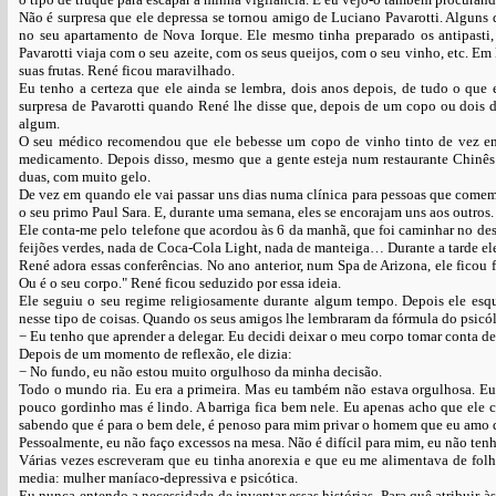
Não é surpresa que ele depressa se tornou amigo de Luciano Pavarotti. Alguns
no seu apartamento de Nova Iorque. Ele mesmo tinha preparado os antipasti, 
Pavarotti viaja com o seu azeite, com os seus queijos, com o seu vinho, etc. 
suas frutas. René ficou maravilhado.
Eu tenho a certeza que ele ainda se lembra, dois anos depois, de tudo o qu
surpresa de Pavarotti quando René lhe disse que, depois de um copo ou dois d
algum.
O seu médico recomendou que ele bebesse um copo de vinho tinto de vez em 
medicamento. Depois disso, mesmo que a gente esteja num restaurante Chinê
duas, com muito gelo.
De vez em quando ele vai passar uns dias numa clínica para pessoas que come
o seu primo Paul Sara. E, durante uma semana, eles se encorajam uns aos outros.
Ele conta-me pelo telefone que acordou às 6 da manhã, que foi caminhar no des
feijões verdes, nada de Coca-Cola Light, nada de manteiga… Durante a tarde eles
René adora essas conferências. No ano anterior, num Spa de Arizona, ele ficou 
Ou é o seu corpo." René ficou seduzido por essa ideia.
Ele seguiu o seu regime religiosamente durante algum tempo. Depois ele esq
nesse tipo de coisas. Quando os seus amigos lhe lembraram da fórmula do psicó
− Eu tenho que aprender a delegar. Eu decidi deixar o meu corpo tomar conta des
Depois de um momento de reflexão, ele dizia:
− No fundo, eu não estou muito orgulhoso da minha decisão.
Todo o mundo ria. Eu era a primeira. Mas eu também não estava orgulhosa. Eu
pouco gordinho mas é lindo. A barriga fica bem nele. Eu apenas acho que el
sabendo que é para o bem dele, é penoso para mim privar o homem que eu amo de
Pessoalmente, eu não faço excessos na mesa. Não é difícil para mim, eu não t
Várias vezes escreveram que eu tinha anorexia e que eu me alimentava de folhas
media: mulher maníaco-depressiva e psicótica.
Eu nunca entendo a necessidade de inventar essas histórias. Para quê atribuir às