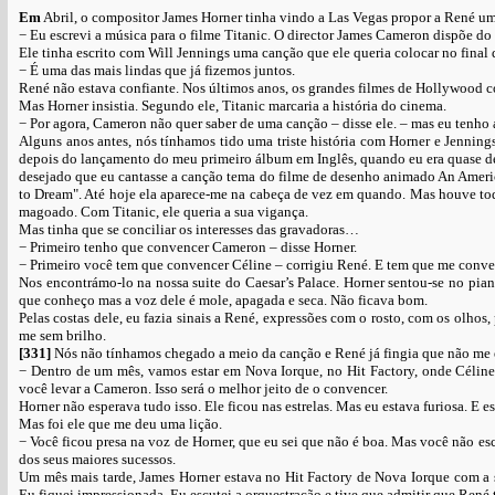
Em
Abril, o compositor James Horner tinha vindo a Las Vegas propor a René u
− Eu escrevi a música para o filme Titanic. O director James Cameron dispõe d
Ele tinha escrito com Will Jennings uma canção que ele queria colocar no final 
− É uma das mais lindas que já fizemos juntos.
René não estava confiante. Nos últimos anos, os grandes filmes de Hollywood c
Mas Horner insistia. Segundo ele, Titanic marcaria a história do cinema.
− Por agora, Cameron não quer saber de uma canção – disse ele. – mas eu tenho a
Alguns anos antes, nós tínhamos tido uma triste história com Horner e Jennin
depois do lançamento do meu primeiro álbum em Inglês, quando eu era quase d
desejado que eu cantasse a canção tema do filme de desenho animado An Americ
to Dream". Até hoje ela aparece-me na cabeça de vez em quando. Mas houve todo
magoado. Com Titanic, ele queria a sua vigança.
Mas tinha que se conciliar os interesses das gravadoras…
− Primeiro tenho que convencer Cameron – disse Horner.
− Primeiro você tem que convencer Céline – corrigiu René. E tem que me conv
Nos encontrámo-lo na nossa suite do Caesar’s Palace. Horner sentou-se no pian
que conheço mas a voz dele é mole, apagada e seca. Não ficava bom.
Pelas costas dele, eu fazia sinais a René, expressões com o rosto, com os olhos
me sem brilho.
[331]
Nós não tínhamos chegado a meio da canção e René já fingia que não me 
− Dentro de um mês, vamos estar em Nova Iorque, no Hit Factory, onde Céline
você levar a Cameron. Isso será o melhor jeito de o convencer.
Horner não esperava tudo isso. Ele ficou nas estrelas. Mas eu estava furiosa. E
Mas foi ele que me deu uma lição.
− Você ficou presa na voz de Horner, que eu sei que não é boa. Mas você não esc
dos seus maiores sucessos.
Um mês mais tarde, James Horner estava no Hit Factory de Nova Iorque com a s
Eu fiquei impressionada. Eu escutei a orquestração e tive que admitir que René