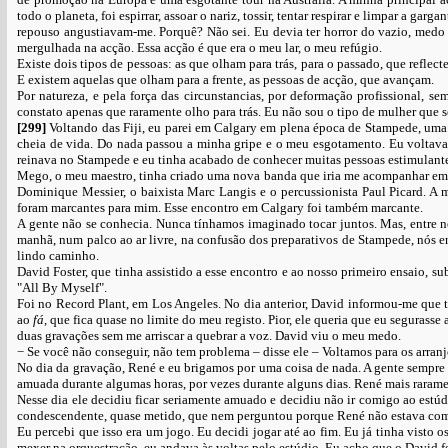
todo o planeta, foi espirrar, assoar o nariz, tossir, tentar respirar e limpar a 
repouso angustiavam-me. Porquê? Não sei. Eu devia ter horror do vazio, medo
mergulhada na acção. Essa acção é que era o meu lar, o meu refúgio.
Existe dois tipos de pessoas: as que olham para trás, para o passado, que refle
E existem aquelas que olham para a frente, as pessoas de acção, que avançam.
Por natureza, e pela força das circunstancias, por deformação profissional, s
constato apenas que raramente olho para trás. Eu não sou o tipo de mulher que sen
[299]
Voltando das Fiji, eu parei em Calgary em plena época de Stampede, uma i
cheia de vida. Do nada passou a minha gripe e o meu esgotamento. Eu voltava 
reinava no Stampede e eu tinha acabado de conhecer muitas pessoas estimulante
Mego, o meu maestro, tinha criado uma nova banda que iria me acompanhar em to
Dominique Messier, o baixista Marc Langis e o percussionista Paul Picard. A 
foram marcantes para mim. Esse encontro em Calgary foi também marcante.
A gente não se conhecia. Nunca tínhamos imaginado tocar juntos. Mas, entre n
manhã, num palco ao ar livre, na confusão dos preparativos de Stampede, nós 
lindo caminho.
David Foster, que tinha assistido a esse encontro e ao nosso primeiro ensaio,
"All By Myself".
Foi no Record Plant, em Los Angeles. No dia anterior, David informou-me que t
ao
fá,
que fica quase no limite do meu registo. Pior, ele queria que eu seguras
duas gravações sem me arriscar a quebrar a voz. David viu o meu medo.
− Se você não conseguir, não tem problema – disse ele – Voltamos para os arranj
No dia da gravação, René e eu brigamos por uma coisa de nada. A gente sempre 
amuada durante algumas horas, por vezes durante alguns dias. René mais raramente
Nesse dia ele decidiu ficar seriamente amuado e decidiu não ir comigo ao estúd
condescendente, quase metido, que nem perguntou porque René não estava co
Eu percebi que isso era um jogo. Eu decidi jogar até ao fim. Eu já tinha visto 
mexer na orquestração, eu andava às voltas pelo estúdio. Eu acho que o David f