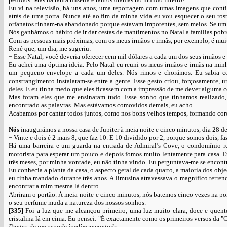
Eu vi na televisão, há uns anos, uma reportagem com umas imagens que con
atrás de uma porta. Nunca até ao fim da minha vida eu vou esquecer o seu rost
orfanatos tinham-na abandonado porque estavam impotentes, sem meios. Se um di
Nós ganhámos o hábito de ir dar cestas de mantimentos no Natal a famílias po
Com as pessoas mais próximas, com os meus irmãos e irmãs, por exemplo, é muit
René que, um dia, me sugeriu:
− Esse Natal, você deveria oferecer cem mil dólares a cada um dos seus irmãos e 
Eu achei uma óptima ideia. Pelo Natal eu reuni os meus irmãos e irmãs na mi
um pequeno envelope a cada um deles. Nós rimos e chorámos. Eu sabia co
constrangimento instalaram-se entre a gente. Esse gesto criou, forçosamente,
deles. E eu tinha medo que eles ficassem com a impressão de me dever alguma c
Mas foram eles que me ensinaram tudo. Esse sonho que tínhamos realizado, Re
encontrado as palavras. Mas estávamos comovidos demais, eu acho…
Acabamos por cantar todos juntos, como nos bons velhos tempos, formando coro
Nós
inaugurámos a nossa casa de Jupiter à meia noite e cinco minutos, dia 28 d
− Vinte e dois é 2 mais 8, que faz 10. E 10 dividido por 2, porque somos dois, fa
Há uma barreira e um guarda na entrada de Admiral’s Cove, o condomínio re
motorista para esperar um pouco e depois fomos muito lentamente para casa. E
três meses, por minha vontade, eu não tinha vindo. Eu perguntava-me se encont
Eu conhecia a planta da casa, o aspecto geral de cada quarto, a maioria dos obj
eu tinha mandado durante três anos. A limusina atravessava o magnífico terreno
encontrar a mim mesma lá dentro.
Abriram o portão. À meia-noite e cinco minutos, nós batemos cinco vezes na po
o seu perfume muda a natureza dos nossos sonhos.
[335]
Foi a luz que me alcançou primeiro, uma luz muito clara, doce e quen
cristalina lá em cima. Eu pensei: "É exactamente como os primeiros versos da 
Dentro de um grande jardim encantado