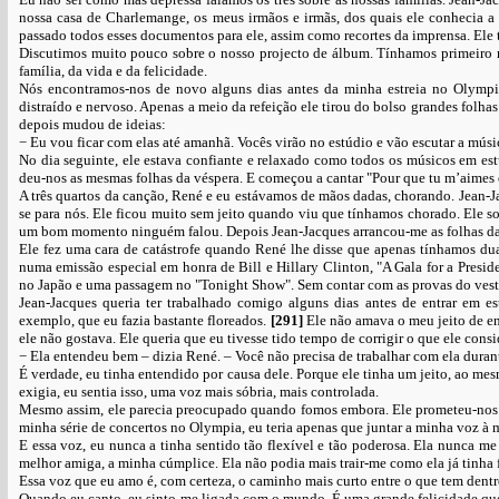
nossa casa de Charlemange, os meus irmãos e irmãs, dos quais ele conhecia 
passado todos esses documentos para ele, assim como recortes da imprensa. Ele
Discutimos muito pouco sobre o nosso projecto de álbum. Tínhamos primeiro n
família, da vida e da felicidade.
Nós encontramos-nos de novo alguns dias antes da minha estreia no Olympia
distraído e nervoso. Apenas a meio da refeição ele tirou do bolso grandes folhas 
depois mudou de ideias:
− Eu vou ficar com elas até amanhã. Vocês virão no estúdio e vão escutar a músic
No dia seguinte, ele estava confiante e relaxado como todos os músicos em est
deu-nos as mesmas folhas da véspera. E começou a cantar "Pour que tu m’aimes 
A três quartos da canção, René e eu estávamos de mãos dadas, chorando. Jean-Jac
se para nós. Ele ficou muito sem jeito quando viu que tínhamos chorado. Ele 
um bom momento ninguém falou. Depois Jean-Jacques arrancou-me as folhas das 
Ele fez uma cara de catástrofe quando René lhe disse que apenas tínhamos du
numa emissão especial em honra de Bill e Hillary Clinton, "A Gala for a Pre
no Japão e uma passagem no "Tonight Show". Sem contar com as provas do vesti
Jean-Jacques queria ter trabalhado comigo alguns dias antes de entrar em es
exemplo, que eu fazia bastante floreados.
[291]
Ele não amava o meu jeito de en
ele não gostava. Ele queria que eu tivesse tido tempo de corrigir o que ele cons
− Ela entendeu bem – dizia René. – Você não precisa de trabalhar com ela dura
É verdade, eu tinha entendido por causa dele. Porque ele tinha um jeito, ao m
exigia, eu sentia isso, uma voz mais sóbria, mais controlada.
Mesmo assim, ele parecia preocupado quando fomos embora. Ele prometeu-nos q
minha série de concertos no Olympia, eu teria apenas que juntar a minha voz à 
E essa voz, eu nunca a tinha sentido tão flexível e tão poderosa. Ela nunca m
melhor amiga, a minha cúmplice. Ela não podia mais trair-me como ela já tinha fe
Essa voz que eu amo é, com certeza, o caminho mais curto entre o que tem dent
Quando eu canto, eu sinto-me ligada com o mundo. É uma grande felicidade q