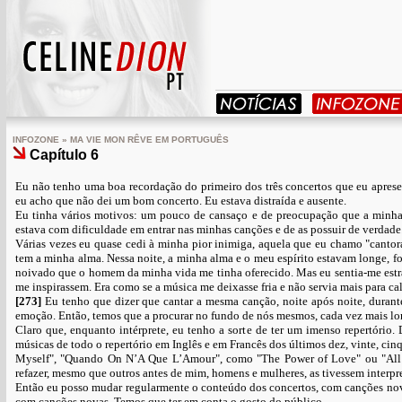
INFOZONE » MA VIE MON RÊVE EM PORTUGUÊS
Capítulo 6
Eu não tenho uma boa recordação do primeiro dos três concertos que eu apres
eu acho que não dei um bom concerto. Eu estava distraída e ausente.
Eu tinha vários motivos: um pouco de cansaço e de preocupação que a minha v
estava com dificuldade em entrar nas minhas canções e de as possuir de verdade
Várias vezes eu quase cedi à minha pior inimiga, aquela que eu chamo "canto
tem a minha alma. Nessa noite, a minha alma e o meu espírito estavam longe, for
noivado que o homem da minha vida me tinha oferecido. Mas eu sentia-me estran
me inspirassem. Era como se a música me deixasse fria e não servia mais para cal
[273]
Eu tenho que dizer que cantar a mesma canção, noite após noite, durante
emoção. Então, temos que a procurar no fundo de nós mesmos, cada vez mais lon
Claro que, enquanto intérprete, eu tenho a sorte de ter um imenso repertório.
músicas de todo o repertório em Inglês e em Francês dos últimos dez, vinte, c
Myself", "Quando On N’A Que L’Amour", como "The Power of Love" ou "All t
refazer, mesmo que outros antes de mim, homens e mulheres, as tivessem interpr
Então eu posso mudar regularmente o conteúdo dos concertos, com canções nov
com canções novas. Temos que ter em conta o gosto do público.