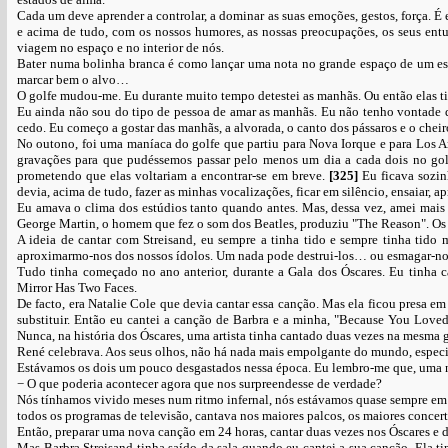
Cada um deve aprender a controlar, a dominar as suas emoções, gestos, força. 
e acima de tudo, com os nossos humores, as nossas preocupações, os seus entu
viagem no espaço e no interior de nós.
Bater numa bolinha branca é como lançar uma nota no grande espaço de um está
marcar bem o alvo…
O golfe mudou-me. Eu durante muito tempo detestei as manhãs. Ou então elas ti
Eu ainda não sou do tipo de pessoa de amar as manhãs. Eu não tenho vontade d
cedo. Eu começo a gostar das manhãs, a alvorada, o canto dos pássaros e o chei
No outono, foi uma maníaca do golfe que partiu para Nova Iorque e para Los A
gravações para que pudéssemos passar pelo menos um dia a cada dois no gol
prometendo que elas voltariam a encontrar-se em breve.
[325]
Eu ficava sozin
devia, acima de tudo, fazer as minhas vocalizações, ficar em silêncio, ensaiar, 
Eu amava o clima dos estúdios tanto quando antes. Mas, dessa vez, amei mais
George Martin, o homem que fez o som dos Beatles, produziu "The Reason". Os 
A ideia de cantar com Streisand, eu sempre a tinha tido e sempre tinha tido
aproximarmo-nos dos nossos ídolos. Um nada pode destrui-los… ou esmagar-no
Tudo tinha começado no ano anterior, durante a Gala dos Óscares. Eu tinha 
Mirror Has Two Faces.
De facto, era Natalie Cole que devia cantar essa canção. Mas ela ficou presa 
substituir. Então eu cantei a canção de Barbra e a minha, "Because You Loved
Nunca, na história dos Óscares, uma artista tinha cantado duas vezes na mesma g
René celebrava. Aos seus olhos, não há nada mais empolgante do mundo, espec
Estávamos os dois um pouco desgastados nessa época. Eu lembro-me que, uma no
− O que poderia acontecer agora que nos surpreendesse de verdade?
Nós tínhamos vivido meses num ritmo infernal, nós estávamos quase sempre em t
todos os programas de televisão, cantava nos maiores palcos, os maiores conce
Então, preparar uma nova canção em 24 horas, cantar duas vezes nos Óscares e dia
Mas Barbra Streisand tinha saído da sala quando eu cantei a sua canção. Ela t