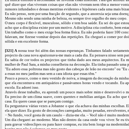
quê dizer que elas viveram coisas que elas não viveram nem têm a menor vontad
rumores infundados e dessas mentiras evidentes e hipóteses cada uma mais bizar
Eu não penso, nem por uma fracção de segundo, que a anorexia seja uma doença
Mesmo não sendo uma rainha de beleza, eu sempre tive orgulho do meu corpo.
O meu corpo é flexível, musculoso, sólido e tem boa saúde. Eu sei do que esto
acho que a disciplina existe por um motivo. A disciplina cria conforto, bem esta
Um trabalho como o meu exige boa forma física. Eu não poderia fazer 100 conce
falavam, me fizesse vomitar depois das repetições. Eu cheguei a comer por doi
sólida e em excelente forma.
[321]
A
nossa tour foi além das nossas esperanças. Tínhamos falado seriament
projecto da casa nova apaixonava-me mais a cada dia. Eu pensava nisso sem par
Eu sabia de cor todos os projectos que tinha dado aos meus arquitectos. Eu ma
mulher de Paul Sara, a minha conselheira na decoração. Ela tinha passado uma p
"Eu adoro essa poltrona mas não gosto das cabeças de leão no encosto" ou "Eu ac
a essas no meu jardim mas sem a cara idiota que essas têm."
Pouco a pouco, como o meu vestido de noiva, a imagem da decoração da minha 
que ela encontrava em antiquários e passávamos horas vendo e tocando. Eu apre
escola. Eu adorei isso.
Através desse trabalho, eu aprendi um pouco mais sobre mim e desenvolvi o me
Eu preciso de um clima suave, cores quentes e mobílias antigas. Eu acho que 
casa. Eu quero casas que se pareçam comigo.
Eu perguntava várias vezes a Johanne o que ela achava das minhas escolhas. 
ela quer dizer. Eu gosto de decorações carregadas, muito pesadas, envolventes, 
− No fundo, você gosta de um casulo – dizia-me ela. – Você não é muito modern
Um dia chegarei ao moderno. Mas não dentro da casa onde vou viver. Se eu ti
para gravar videoclipes ou para fazer compras, eu iria bem longe na modernidad
bonito mas não é caloroso ao meu gosto.