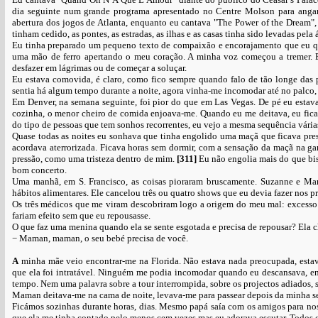
dia seguinte num grande programa apresentado no Centre Molson para angari
abertura dos jogos de Atlanta, enquanto eu cantava "The Power of the Dream", 
tinham cedido, as pontes, as estradas, as ilhas e as casas tinha sido levadas pe
Eu tinha preparado um pequeno texto de compaixão e encorajamento que eu qu
uma mão de ferro apertando o meu coração. A minha voz começou a tremer. 
desfazer em lágrimas ou de começar a soluçar.
Eu estava comovida, é claro, como fico sempre quando falo de tão longe das p
sentia há algum tempo durante a noite, agora vinha-me incomodar até no palco,
Em Denver, na semana seguinte, foi pior do que em Las Vegas. De pé eu estav
cozinha, o menor cheiro de comida enjoava-me. Quando eu me deitava, eu ficava
do tipo de pessoas que tem sonhos recorrentes, eu vejo a mesma sequência vária
Quase todas as noites eu sonhava que tinha engolido uma maçã que ficava pres
acordava aterrorizada. Ficava horas sem dormir, com a sensação da maçã na gar
pressão, como uma tristeza dentro de mim.
[311]
Eu não engolia mais do que bis
bom concerto.
Uma manhã, em S. Francisco, as coisas pioraram bruscamente. Suzanne e Man
hábitos alimentares. Ele cancelou três ou quatro shows que eu devia fazer nos p
Os três médicos que me viram descobriram logo a origem do meu mal: excesso
fariam efeito sem que eu repousasse.
O que faz uma menina quando ela se sente esgotada e precisa de repousar? Ela
− Maman, maman, o seu bebé precisa de você.
A
minha mãe veio encontrar-me na Florida. Não estava nada preocupada, esta
que ela foi intratável. Ninguém me podia incomodar quando eu descansava, ent
tempo. Nem uma palavra sobre a tour interrompida, sobre os projectos adiados
Maman deitava-me na cama de noite, levava-me para passear depois da minha sest
Ficámos sozinhas durante horas, dias. Mesmo papá saía com os amigos para nos 
que ela me tinha contado pelo menos cem vezes mas eu adorava escutar. Todos os