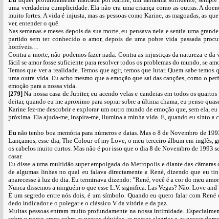
uma verdadeira cumplicidade. Ela não era uma criança como as outras. A doen
muito fortes. A vida é injusta, mas as pessoas como Karine, as magoadas, as q
ver, entender o quê.
Nas semanas e meses depois da sua morte, eu pensava nela e sentia uma grand
partido sem ter conhecido o amor, depois de uma pobre vida passada procu
horríveis…
Contra a morte, não podemos fazer nada. Contra as injustiças da natureza e da
fácil se amor fosse suficiente para resolver todos os problemas do mundo, se amo
Temos que ver a realidade. Temos que agir, temos que lutar. Quem sabe temos q
uma outra vida. Eu acho mesmo que a emoção que sai das canções, como o perfum
emoção para a nossa vida.
[279]
Na nossa casa de Jupiter, eu acendo velas e candeias em todos os quarto
deitar, quando eu me aproximo para soprar sobre a última chama, eu penso qu
Karine fez-me descobrir e explorar um outro mundo de emoção que, sem ela, eu 
próxima. Ela ajuda-me, inspira-me, ilumina a minha vida. E, quando eu sinto a
Eu
não tenho boa memória para números e datas. Mas o 8 de Novembro de 1993
Lançamos, esse dia, The Colour of my Love
,
o meu terceiro álbum em inglês, g
os cabelos muito curtos. Mas não é por isso que o dia 8 de Novembro de 1993 s
casar.
Eu disse a uma multidão super empolgada do Metropolis e diante das câmaras de
de algumas linhas no qual eu falava directamente a René, dizendo que eu ti
aparecesse à luz do dia. Eu terminava dizendo: "René, você é a cor do meu amor.
Nunca dissemos a ninguém o que esse L.V. significa. Las Vegas? Não. Love an
É um segredo entre nós dois, é um símbolo. Quando eu quero falar com René 
dedo indicador e o polegar e o clássico V da vitória e da paz.
Muitas pessoas entram muito profundamente na nossa intimidade. Especialmen
sobre o nosso amor, sobre as nossas dúvidas, as nossas alegrias e as nossas dor