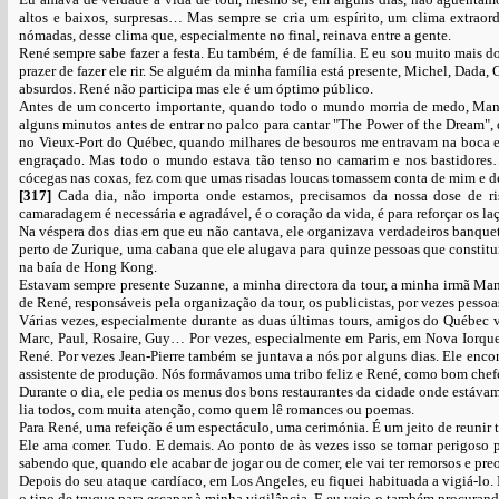
altos e baixos, surpresas… Mas sempre se cria um espírito, um clima extraor
nómadas, desse clima que, especialmente no final, reinava entre a gente.
René sempre sabe fazer a festa. Eu também, é de família. E eu sou muito mais 
prazer de fazer ele rir. Se alguém da minha família está presente, Michel, Dad
absurdos. René não participa mas ele é um óptimo público.
Antes de um concerto importante, quando todo o mundo morria de medo, Manon
alguns minutos antes de entrar no palco para cantar "The Power of the Dream", d
no Vieux-Port do Québec, quando milhares de besouros me entravam na boca e
engraçado. Mas todo o mundo estava tão tenso no camarim e nos bastidores
cócegas nas coxas, fez com que umas risadas loucas tomassem conta de mim e d
[317]
Cada dia, não importa onde estamos, precisamos da nossa dose de r
camaradagem é necessária e agradável, é o coração da vida, é para reforçar os laç
Na véspera dos dias em que eu não cantava, ele organizava verdadeiros banquet
perto de Zurique, uma cabana que ele alugava para quinze pessoas que constit
na baía de Hong Kong.
Estavam sempre presente Suzanne, a minha directora da tour, a minha irmã Mano
de René, responsáveis pela organização da tour, os publicistas, por vezes pesso
Várias vezes, especialmente durante as duas últimas tours, amigos do Québec v
Marc, Paul, Rosaire, Guy… Por vezes, especialmente em Paris, em Nova Iorqu
René. Por vezes Jean-Pierre também se juntava a nós por alguns dias. Ele enco
assistente de produção. Nós formávamos uma tribo feliz e René, como bom chefe,
Durante o dia, ele pedia os menus dos bons restaurantes da cidade onde estávamos
lia todos, com muita atenção, como quem lê romances ou poemas.
Para René, uma refeição é um espectáculo, uma cerimónia. É um jeito de reuni
Ele ama comer. Tudo. E demais. Ao ponto de às vezes isso se tornar perigoso
sabendo que, quando ele acabar de jogar ou de comer, ele vai ter remorsos e p
Depois do seu ataque cardíaco, em Los Angeles, eu fiquei habituada a vigiá-lo. 
o tipo de truque para escapar à minha vigilância. E eu vejo-o também procuran