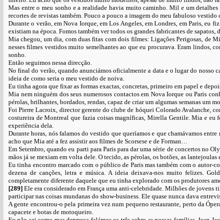
Mas entre o meu sonho e a realidade havia muito caminho. Mil e um detalhes
recortes de revistas também. Pouco a pouco a imagem do meu fabuloso vestido d
Durante o verão, em Nova Iorque, em Los Angeles, em Londres, em Paris, eu fiz
existiam na época. Fomos também ver todos os grandes fabricantes de sapatos, de 
Mia chegou, um dia, com duas fitas com dois filmes: Ligações Perigosas, de Mi
nesses filmes vestidos muito semelhantes ao que eu procurava. Eram lindos, co
sonho.
Então seguimos nessa direcção.
No final do verão, quando anunciámos oficialmente a data e o lugar do nosso 
ideia de como seria o meu vestido de noiva.
Eu tinha agora que fixar as formas exactas, concretas, primeiro em papel e depo
Mia nem ninguém dos seus numerosos contactos em Nova Iorque ou Paris conhe
pérolas, brilhantes, bordados, rendas, capaz de criar um algumas semanas um m
Foi Pierre Lacroix, director gerente do clube de hóquei Colorado Avalanche, c
costureira de Montreal que fazia coisas magníficas, Mirella Gentile. Mia e eu 
experiência dela.
Durante horas, nós falamos do vestido que queríamos e que chamávamos entre nó
acho que Mia até a fez assistir aos filmes de Scorsese e de Forman…
Em Setembro, quando eu parti para Paris para dar uma série de concertos no O
mãos já se mexiam em volta dele. O tecido, as pérolas, os botões, as lantejoulas
Eu tinha encontro marcado com o público de Paris mas também com o autor-co
dezena de canções, letra e música. A ideia deixava-nos muito felizes. Go
completamente diferente daquele que eu tinha explorado com os produtores am
[289]
Ele era considerado em França uma anti-celebridade. Milhões de jovens ti
participar nas coisas mundanas do show-business. Ele quase nunca dava entrevis
A gente encontrou-o pela primeira vez num pequeno restaurante, perto da Ópera
capacete e botas de motoqueiro.
Eu não sei como mas depressa falámos os três sobre as nossas famílias. Jean-J