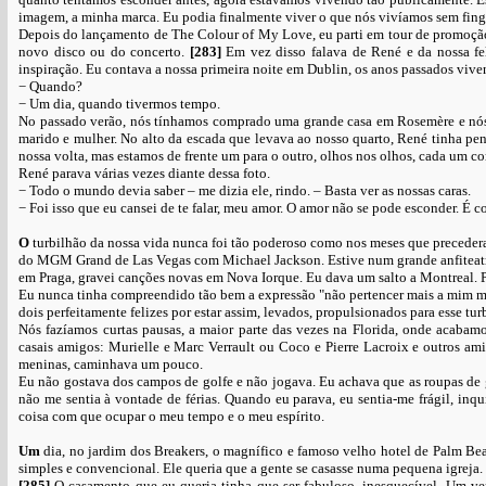
imagem, a minha marca. Eu podia finalmente viver o que nós vivíamos sem fingi
Depois do lançamento de The Colour of My Love, eu parti em tour de promoção 
novo disco ou do concerto.
[283]
Em vez disso falava de René e da nossa fe
inspiração. Eu contava a nossa primeira noite em Dublin, os anos passados vive
− Quando?
− Um dia, quando tivermos tempo.
No passado verão, nós tínhamos comprado uma grande casa em Rosemère e nós 
marido e mulher. No alto da escada que levava ao nosso quarto, René tinha pe
nossa volta, mas estamos de frente um para o outro, olhos nos olhos, cada um co
René parava várias vezes diante dessa foto.
− Todo o mundo devia saber – me dizia ele, rindo. – Basta ver as nossas caras.
− Foi isso que eu cansei de te falar, meu amor. O amor não se pode esconder. É c
O
turbilhão da nossa vida nunca foi tão poderoso como nos meses que preceder
do MGM Grand de Las Vegas com Michael Jackson. Estive num grande anfiteatr
em Praga, gravei canções novas em Nova Iorque. Eu dava um salto a Montreal. Pa
Eu nunca tinha compreendido tão bem a expressão "não pertencer mais a mim 
dois perfeitamente felizes por estar assim, levados, propulsionados para esse tur
Nós fazíamos curtas pausas, a maior parte das vezes na Florida, onde aca
casais amigos: Murielle e Marc Verrault ou Coco e Pierre Lacroix e outros am
meninas, caminhava um pouco.
Eu não gostava dos campos de golfe e não jogava. Eu achava que as roupas de g
não me sentia à vontade de férias. Quando eu parava, eu sentia-me frágil, in
coisa com que ocupar o meu tempo e o meu espírito.
Um
dia, no jardim dos Breakers, o magnífico e famoso velho hotel de Palm Be
simples e convencional. Ele queria que a gente se casasse numa pequena igreja. 
[285]
O casamento que eu queria tinha que ser fabuloso, inesquecível. Um v