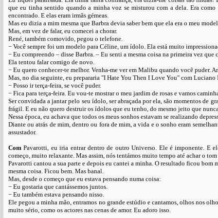
que eu tinha sentido quando a minha voz se misturou com a dela. Era como s
encontrado. E elas eram irmãs gémeas.
Mas eu dizia a mim mesma que Barbra devia saber bem que ela era o meu modelo,
Mas, em vez de falar, eu comecei a chorar.
René, também comovido, pegou o telefone.
− Você sempre foi um modelo para Céline, um ídolo. Ela está muito impressiona
− Eu compreendo – disse Barbra. – Eu senti a mesma coisa na primeira vez que 
Ela tentou falar comigo de novo.
− Eu quero conhecer-te melhor. Venha-me ver em Malibu quando você puder. A
Mas, no dia seguinte, eu prepararia "I Hate You Then I Love You" com Luciano 
− Posso ir terça-feira, se você puder.
− Fica para terça-feira. Eu vou-te mostrar o meu jardim de rosas e vamos caminha
Ser convidada a jantar pelo seu ídolo, ser abraçada por ela, são momentos de 
frágil. E eu não quero destruir os ídolos que eu tenho, do mesmo jeito que nunc
Nessa época, eu achava que todos os meus sonhos estavam se realizando depress
Diante ou atrás de mim, dentro ou fora de mim, a vida e o sonho eram semelhan
assustador.
Com
Pavarotti, eu iria entrar dentro de outro Universo. Ele é imponente. E e
começo, muito relaxante. Mas assim, nós tentámos muito tempo até achar o tom 
Pavarotti cantou a sua parte e depois eu cantei a minha. O resultado ficou bom 
mesma coisa. Ficou bem. Mas banal.
Mas, desde o começo que eu estava pensando numa coisa:
− Eu gostaria que cantássemos juntos.
− Eu também estava pensando nisso.
Ele pegou a minha mão, entramos no grande estúdio e cantamos, olhos nos olho
muito sério, como os actores nas cenas de amor. Eu adoro isso.