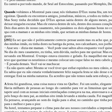
Eu cantei-a por todo mundo, de Seul até Estocolmo, passando por Memphis, D
Quando
voltámos a Montreal para casar, nós tínhamos D’Eux numa fita, um te
egoístas. Quando eu encontrava amigos, jornalistas, músicos, a todos eu tinha 
Mas Sony tinha decidido que D’Eux apenas sairia dentro de alguns meses, p
deixar ninguém escutar. Mas ele estava dentro de nós, dentro dos nossos corações
Dois dias antes do nosso casamento, nós passámos os dois algumas horas no con
spa com a maman e as minhas oito irmãs, que seriam as minhas damas de honra.
gente.
[295]
Eu sei que não é politicamente correcto pensar assim mas eu acho que, po
das minhas irmãs, eu tinha dores na barriga da perna, nos calcanhares, nos joelho
− Azar seu – dizia-me maman. – Você pode usar saltos altos enquanto você quise
No dia do meu casamento, eu tinha, sem dúvida, razões para me queixar. Mas 
nevando em Montreal. O tempo estava cinzento e gelado. Eu maquilhei-me sozi
teve que queimar os neurónios e mesmo colocar um coque falso no meu cabelo par
− É pesada demais. Você vai-se machucar.
− Eu não quero saber. Mesmo se você tiver que enfiar espinhos no meu crânio, eu
Eu sabia que eu não estaria verdadeiramente feliz naquela festa se não desse o
entregar. Está na minha natureza. Eu acredito que não temos nada sem esforço, o
A
festa foi grandiosa, uma coisa nunca vista no Québec. Foi um sonho, elegante
Havia milhares de pessoas ao longo do caminho para ver as limusinas que saí
tapete azul com as nossas iniciais entrelaçadas começava na rua, atravessava o 
pelo braço do meu pai, as minhas oito irmãs levando a minha cauda. Foi magníf
Eu pensava, avançando ao som do órgão para o altar, no caminho que tinha perco
para o melhor e para o pior.
No hotel, tentamos preparar o clima para dar aos nossos convidados a impress
caminhava sobre tapetes de pétalas de rosas. A gente entrava numa sala com