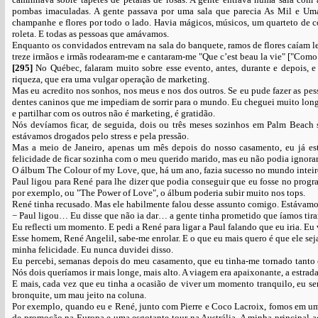
pombas imaculadas. A gente passava por uma sala que parecia As Mil e Uma 
champanhe e flores por todo o lado. Havia mágicos, músicos, um quarteto de
roleta. E todas as pessoas que amávamos.
Enquanto os convidados entrevam na sala do banquete, ramos de flores caíam 
treze irmãos e irmãs rodearam-me e cantaram-me "Que c’est beau la vie" ["Como 
[295]
No Québec, falaram muito sobre esse evento, antes, durante e depois, 
riqueza, que era uma vulgar operação de marketing.
Mas eu acredito nos sonhos, nos meus e nos dos outros. Se eu pude fazer as p
dentes caninos que me impediam de sorrir para o mundo. Eu cheguei muito long
e partilhar com os outros não é marketing, é gratidão.
Nós devíamos ficar, de seguida, dois ou três meses sozinhos em Palm Beach 
estávamos drogados pelo stress e pela pressão.
Mas a meio de Janeiro, apenas um mês depois do nosso casamento, eu já est
felicidade de ficar sozinha com o meu querido marido, mas eu não podia ignora
O álbum The Colour of my Love, que, há um ano, fazia sucesso no mundo inteiro
Paul ligou para René para lhe dizer que podia conseguir que eu fosse no progr
por exemplo, ou "The Power of Love", o álbum poderia subir muito nos tops.
René tinha recusado. Mas ele habilmente falou desse assunto comigo. Estávamos
− Paul ligou… Eu disse que não ia dar… a gente tinha prometido que íamos tir
Eu reflecti um momento. E pedi a René para ligar a Paul falando que eu iria. Eu 
Esse homem, René Angelil, sabe-me enrolar. E o que eu mais quero é que ele seja
minha felicidade. Eu nunca duvidei disso.
Eu percebi, semanas depois do meu casamento, que eu tinha-me tornado tanto o
Nós dois queríamos ir mais longe, mais alto. A viagem era apaixonante, a estrada
E mais, cada vez que eu tinha a ocasião de viver um momento tranquilo, eu se
bronquite, um mau jeito na coluna.
Por exemplo, quando eu e René, junto com Pierre e Coco Lacroix, fomos em u
de promoção na Europa e uma esgotante tour na Austrália. A minha principal ac