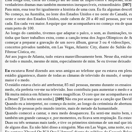
verdadeiros dramas mas também momentos inesquecíveis, extraordinário.
[307]
Para mim, essa tour foi igualmente a história de uma cura. Eu fiz algumas desco
No começo, na Austrália, no leste dos Estados Unidos e no oeste do Canadá, eu
oeste e oeste dos Estados Unidos, onde cabem de 20 a 40 mil pessoas, por vez
cada. Era cada vez maior. A equipe que me acompanhava no começo era de quarent
eram perto de 100.
Ao longo do caminho, tivemos que adaptar o palco, o som, as iluminações, t
tinha que fazer trabalhos extra, como a canção tema dos Jogos Olímpicos de A
começar a preparar a gravação de um novo álbum, gravar 3 ou 4 videoclipes, p
concertos privados também, em Las Vegas, Atlantic City, diante do Sultão do
Fibrose Cística, etc.
Até aos jogos de Atlanta, tudo estava maravilhosamente bem. Nesse dia, estáv
de todo o mundo, mesmo de mim, especialmente de mim. Se eu tivesse deixado t
Eu
escutava René dizendo aos seus amigos ao telefone que eu estava em plena
estádio gigantesco, diante de todas as câmaras de televisão do mundo, é sempr
maior é o medo.
O estádio estava cheio até arrebentar, 85 mil pessoas, mesmo durante os ensaios
medo, ela preferia ver-me na televisão. Isso contribuiu para aumentar o medo e a
Há muita música em Atlanta e vozes magníficas. O coro que me acompanhava era 
a Dream" [Eu tenho um sonho].
[309]
Não era por acaso que a canção que David 
Quando eu a interpretei, no começo da noite, ao longo da cerimónia de abertura
bilhões de pessoas pelo mundo inteiro, mais de metade da humanidade.
Quando comecei a cantar, o meu medo desapareceu. Eu senti-me muito bem, mui
também um grande cansaço e, por momentos, eu ficava sem respiração. Eu esta
Duas ou três semanas mais tarde, e tive os primeiros sintomas de um mal que ir
de alguns dias. Eu não falei disso a ninguém. Mas em Las Vegas, uma noite, eu
Eu cantava "Quand On N’A Que L’Amour" diante do público do Ceasar’s Palace