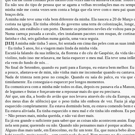
Eu não sou do tipo de pessoa que se agarra a velhas recordações mas eu sempr
minha mãe me conta vezes sem conta a briga que ela teve com o meu pai quan
braços dela.
A minha mãe teve uma vida bem diferente da minha. Ela nasceu a 20 de Março de
corista na igreja. Ele tinha obtido do governo uma terra de colonização, longe
madeira, um estábulo e um porto. Durante os primeiros nevões ele voltou para pe
Numa carroça puxada a cavalo, eles instalaram pacotes com roupas, de cortinas
farinha e chá, seis galinhas numa gaiola, uma vaca seguia.
[313]
A minha mãe tinha 5 anos, foi sentada em cima das peles com as suas irmãs
− Eu tinha 5 anos, foi a viagem mais linda da minha vida.
Escutá-la falando da sua infância, da floresta e do céu de Gaspésie, da vida tã
violino, tudo isso me relaxava, me fazia esquecer o meu mal. Ela teve uma infân
ela vem do fundo de nós…
No final de Setembro, quando eu parti para a Europa, eu estava bem melhor. Eu 
a pouco, afastava-se de mim, não vinha mais me incomodar quando eu cantava. 
Nada de tristeza nem peso no coração. Quando eu saía do palco, eu via que 
timidamente. Eu conseguia-o esquecer por longos momentos.
Eu comunicava com a minha mãe todos os dias, depois eu passava ela a Manon,
de legumes e frutas e forçavam-me a repousar mais do que eu precisava.
Até que, um dia, a bordo do avião que nos levava através do céu da Europa, e
dos meus dias de silêncio) que o peso tinha ido embora de vez. Fazia já a
esquecido completamente. Eu estava dormindo bem, eu estava comendo bem e 
Eu estava aliviada. Eu tinha esquecido o meu mal e ele tinha ido embora. Eu pe
− Não penses mais, minha querida, e não vai doer mais.
Eu já era grande o suficiente para saber que as coisas não acontecem assim. Es
nela sem parar, querendo ou não. Quando não pensamos mais é porque acabou.
Alguns dias mais tarde, em Estocolmo, eu fiz um teste. Eu, que nunca bebo álc
bebi tequila, muita tequila... sem sentir nada de mal. Nem mesmo no dia seguint