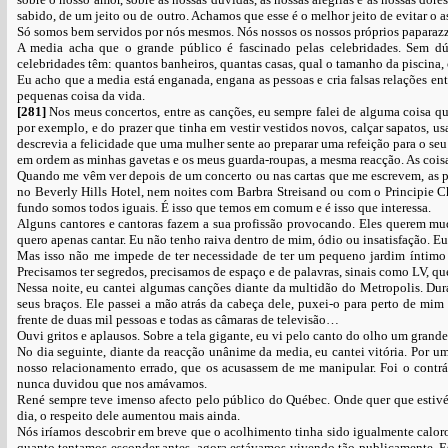
sabido, de um jeito ou de outro. Achamos que esse é o melhor jeito de evitar o a
Só somos bem servidos por nós mesmos. Nós nossos os nossos próprios paparazz
A media acha que o grande público é fascinado pelas celebridades. Sem dú
celebridades têm: quantos banheiros, quantas casas, qual o tamanho da piscina,
Eu acho que a media está enganada, engana as pessoas e cria falsas relações ent
pequenas coisa da vida.
[281]
Nos meus concertos, entre as canções, eu sempre falei de alguma coisa q
por exemplo, e do prazer que tinha em vestir vestidos novos, calçar sapatos, u
descrevia a felicidade que uma mulher sente ao preparar uma refeição para o s
em ordem as minhas gavetas e os meus guarda-roupas, a mesma reacção. As coisas
Quando me vêm ver depois de um concerto ou nas cartas que me escrevem, as p
no Beverly Hills Hotel, nem noites com Barbra Streisand ou com o Principie Ch
fundo somos todos iguais. É isso que temos em comum e é isso que interessa.
Alguns cantores e cantoras fazem a sua profissão provocando. Eles querem mu
quero apenas cantar. Eu não tenho raiva dentro de mim, ódio ou insatisfação. E
Mas isso não me impede de ter necessidade de ter um pequeno jardim íntimo
Precisamos ter segredos, precisamos de espaço e de palavras, sinais como LV, qu
Nessa noite, eu cantei algumas canções diante da multidão do Metropolis. D
seus braços. Ele passei a mão atrás da cabeça dele, puxei-o para perto de mi
frente de duas mil pessoas e todas as câmaras de televisão…
Ouvi gritos e aplausos. Sobre a tela gigante, eu vi pelo canto do olho um grand
No dia seguinte, diante da reacção unânime da media, eu cantei vitória. Por u
nosso relacionamento errado, que os acusassem de me manipular. Foi o contrár
nunca duvidou que nos amávamos.
René sempre teve imenso afecto pelo público do Québec. Onde quer que estiv
dia, o respeito dele aumentou mais ainda.
Nós iríamos descobrir em breve que o acolhimento tinha sido igualmente caloro
quanto tentamos esconder antes, agora estávamos vivendo tão publicamente. Ess