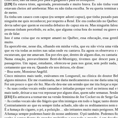
[229]
Eu estava triste, agoniada, pressionada e muito brava. Eu não tinha vo
estavam cheios até arrebentar. Mas eu não tinha escolha. Se eu queria terminar a
de metro.
Eu tinha um casaco com capuz (eu sempre adorei capuz), que tinha puxado para
ninguém me quis reconhecer, por respeito a René. Ele era conhecido no Québec
devia saber que quem se escondia debaixo do capuz era eu. Mas ninguém falou
pessoas tinham percebido, eu acho, que alguma coisa fora do normal ou grave e
ou de falar.
Isso é uma coisa que eu sempre amarei no Québec, essa educação, essa genti
muito.
Eu apercebi-me, nesse dia, olhando em minha volta, que eu não vivia uma vida
que eu via todas as noites nas salas onde eu cantava. Eu agora os observava 
escutavam, que me amavam. Era por eles que, dentro de alguns dias, eu cantaria
Numa estação, provavelmente Berri-de-Montigny, tivemos que descer para p
passageiros. Um rapaz, estudante, ofereceu-se para nos guiar, sem pedir nad
certamente que era eu. Quando ele nos deixou, ele disse:
− Boa sorte, Monsieur Angélil.
Cinco minutos mais tarde, estávamos em Longueuil, na clínica do doutor Bel
alguns minutos. Ele me examinaria, me daria medicamentos ou me daria uma inje
Foi um pouco o que ele fez. Mas ele deu-me um sermão que me iria forçar a repe
− As suas cordas vocais estão cansadas e irritadas porque você as treinou mal
mais tarde, deixar a sua voz repousar por alguns dias, quem sabe semanas. Senã
[231]
Eu arriscava a tornar-me na versão feminina de Joe Cocker ou de Serge Ga
− As cordas vocais são tão frágeis que têm inimigos em todo o lugar, tanto den
Contrariamente ao que eu sempre tinha achado, não são os resfriamentos nem o 
É a fumaça do cigarro, o pó, a poluição… são irritantes muito mais perigosos. Mas
A fumaça sempre podemos banir do nosso ambiente. O pó também. Podemos ficar 
sonho é cantar diante de grandes multidões e por todo o mundo, é um desafio. 