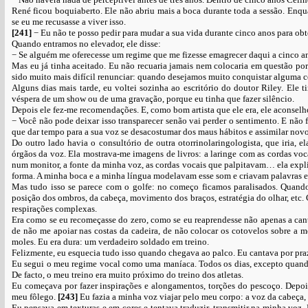
René ficou boquiaberto. Ele não abriu mais a boca durante toda a sessão. Enqu
se eu me recusasse a viver isso.
[241]
− Eu não te posso pedir para mudar a sua vida durante cinco anos para obt
Quando entramos no elevador, ele disse:
− Se alguém me oferecesse um regime que me fizesse emagrecer daqui a cinco ano
Mas eu já tinha aceitado. Eu não recuaria jamais nem colocaria em questão po
sido muito mais difícil renunciar: quando desejamos muito conquistar alguma co
Alguns dias mais tarde, eu voltei sozinha ao escritório do doutor Riley. Ele 
véspera de um show ou de uma gravação, porque eu tinha que fazer silêncio.
Depois ele fez-me recomendações. E, como bom artista que ele era, ele aconselh
− Você não pode deixar isso transparecer senão vai perder o sentimento. E não
que dar tempo para a sua voz se desacostumar dos maus hábitos e assimilar novo
Do outro lado havia o consultório de outra otorrinolaringologista, que iria,
órgãos da voz. Ela mostrava-me imagens de livros: a laringe com as cordas voca
num monitor, a fonte da minha voz, as cordas vocais que palpitavam… ela ex
forma. A minha boca e a minha língua modelavam esse som e criavam palavras e
Mas tudo isso se parece com o golfe: no começo ficamos paralisados. Quando
posição dos ombros, da cabeça, movimento dos braços, estratégia do olhar, etc. 
respirações complexas.
Era como se eu recomeçasse do zero, como se eu reaprendesse não apenas a cantar
de não me apoiar nas costas da cadeira, de não colocar os cotovelos sobre a
moles. Eu era dura: um verdadeiro soldado em treino.
Felizmente, eu esquecia tudo isso quando chegava ao palco. Eu cantava por pra
Eu segui o meu regime vocal como uma maníaca. Todos os dias, excepto quando e
De facto, o meu treino era muito próximo do treino dos atletas.
Eu começava por fazer inspirações e alongamentos, torções do pescoço. Depois
meu fôlego.
[243]
Eu fazia a minha voz viajar pelo meu corpo: a voz da cabeça, 
Eu pensava em texturas e em cores e tentava traduzir, transmitir na minha voz.