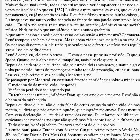
Mais cedo ou mais tarde, todos nos arriscamos a ver desaparecer as pessoas 
vezes mais velhas do que eu.
[257]
Eu dizia a mim mesma, às vezes, que eu os i
pensamentos, eu já me sentia sozinha. E eu fazia filmes tristes na minha cabeça,
Eu imaginava-me muito velha, sentada na frente de uma janela, com um xaile so
caía… Eu não me sentia triste mas sim muito sozinha, definitivamente sozi
música. Nada mais do que um silêncio que eu nunca quebraria.
A que outra pessoa eu podia contar essas coisas senão a mim mesma? Certament
René recuperou-se bem e depressa. Mas a nossa vida nunca mais foi a mesma. A
Os médicos disseram que ele tinha que perder peso e fazer exercício mais regul
stress. Isso era pedir demais.
René é como eu, ele ama o stress…. É essa a nossa primeira profissão. O que s
época. Quanto mais alto estava o trampolim, mais alto ele queria ir.
Depois do acidente que eu tinha tido na estrada dois anos antes, durante a gr
tinha prometido. Antes de recomeçar a minha tour de promoção, eu insisti para 
Essa vez, pela primeira vez na vida, ele escutou-me.
De passagem por Montreal, eu continuei fazendo confidências sobre a minha vi
− O maior medo da minha vida – respondi.
− Você teria perdido o seu segundo pai.
− Eu tenho apenas um pai, Adhémar Dion, que eu amo e que me ama. René não é 
o homem da minha vida.
Depois eu disse que eu não queria falar de certas coisas da minha vida, da no
mentia, eu dizia que não amava ninguém, que ninguém me amava. Essas mentiras 
Com essa declaração, eu mudei o rumo das coisas. Eu informei o público qu
estávamos apaixonados mas que não queríamos falar sobre isso, que tínhamos u
− Todo o resto, vocês já sabem. Por vezes melhor do que nós dois.
Eu então parti para a Europa com Suzanne Gingue, primeiro para o World Mu
álbuns Céline Dion e Des Mots Qui Sonnent, vendiam aos milhares. Mas quanto
ganha mais álbuns se vendem e mais o artista trabalha. O turbilhão, cada vez m