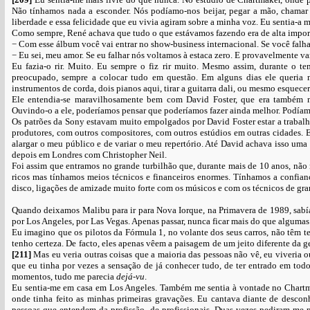
Não tínhamos nada a esconder. Nós podíamo-nos beijar, pegar a mão, chama
liberdade e essa felicidade que eu vivia agiram sobre a minha voz. Eu sentia-a m
Como sempre, René achava que tudo o que estávamos fazendo era de alta impor
− Com esse álbum você vai entrar no show-business internacional. Se você fal
− Eu sei, meu amor. Se eu falhar nós voltamos à estaca zero. E provavelmente vam
Eu fazia-o rir. Muito. Eu sempre o fiz rir muito. Mesmo assim, durante o
preocupado, sempre a colocar tudo em questão. Em alguns dias ele queria m
instrumentos de corda, dois pianos aqui, tirar a guitarra dali, ou mesmo esquece
Ele entendia-se maravilhosamente bem com David Foster, que era também 
Ouvindo-o a ele, poderíamos pensar que poderíamos fazer ainda melhor. Podíamo
Os patrões da Sony estavam muito empolgados por David Foster estar a trabalh
produtores, com outros compositores, com outros estúdios em outras cidades.
alargar o meu público e de variar o meu repertório. Até David achava isso uma
depois em Londres com Christopher Neil.
Foi assim que entramos no grande turbilhão que, durante mais de 10 anos, nã
ricos mas tínhamos meios técnicos e financeiros enormes. Tínhamos a confianç
disco, ligações de amizade muito forte com os músicos e com os técnicos de gra
Quando deixamos Malibu para ir para Nova Iorque, na Primavera de 1989, sabía
por Los Angeles, por Las Vegas. Apenas passar, nunca ficar mais do que algumas
Eu imagino que os pilotos da Fórmula 1, no volante dos seus carros, não têm 
tenho certeza. De facto, eles apenas vêem a paisagem de um jeito diferente da ge
[211]
Mas eu veria outras coisas que a maioria das pessoas não vê, eu viveria 
que eu tinha por vezes a sensação de já conhecer tudo, de ter entrado em todo
momentos, tudo me parecia
dejá-vu
.
Eu sentia-me em casa em Los Angeles. Também me sentia à vontade no Chartma
onde tinha feito as minhas primeiras gravações. Eu cantava diante de descon
pessoas que entendem da profissão, de profissionais. Duas vezes pediram-me 