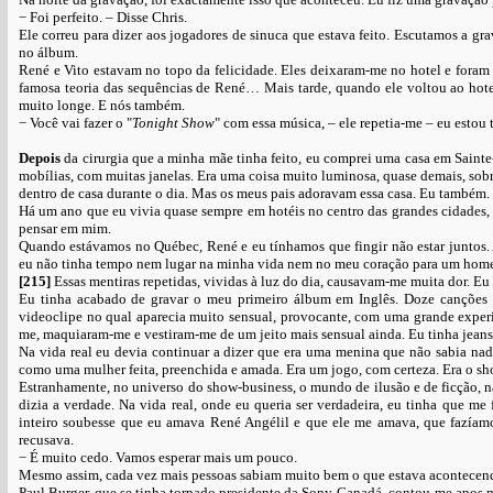
− Foi perfeito. – Disse Chris.
Ele correu para dizer aos jogadores de sinuca que estava feito. Escutamos a gra
no álbum.
René e Vito estavam no topo da felicidade. Eles deixaram-me no hotel e foram p
famosa teoria das sequências de René… Mais tarde, quando ele voltou ao hotel
muito longe. E nós também.
− Você vai fazer o "
Tonight Show
" com essa música, – ele repetia-me – eu estou 
Depois
da cirurgia que a minha mãe tinha feito, eu comprei uma casa em Sainte-
mobílias, com muitas janelas. Era uma coisa muito luminosa, quase demais, sobre
dentro de casa durante o dia. Mas os meus pais adoravam essa casa. Eu também
Há um ano que eu vivia quase sempre em hotéis no centro das grandes cidades, Lo
pensar em mim.
Quando estávamos no Québec, René e eu tínhamos que fingir não estar juntos. 
eu não tinha tempo nem lugar na minha vida nem no meu coração para um hom
[215]
Essas mentiras repetidas, vividas à luz do dia, causavam-me muita dor. Eu 
Eu tinha acabado de gravar o meu primeiro álbum em Inglês. Doze canções 
videoclipe no qual aparecia muito sensual, provocante, com uma grande experi
me, maquiaram-me e vestiram-me de um jeito mais sensual ainda. Eu tinha jeans
Na vida real eu devia continuar a dizer que era uma menina que não sabia nad
como uma mulher feita, preenchida e amada. Era um jogo, com certeza. Era o sho
Estranhamente, no universo do show-business, o mundo de ilusão e de ficção, na
dizia a verdade. Na vida real, onde eu queria ser verdadeira, eu tinha que m
inteiro soubesse que eu amava René Angélil e que ele me amava, que fazíamo
recusava.
− É muito cedo. Vamos esperar mais um pouco.
Mesmo assim, cada vez mais pessoas sabiam muito bem o que estava acontecen
Paul Burger, que se tinha tornado presidente da Sony-Canadá, contou-me anos m