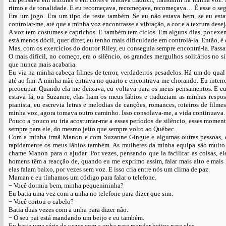
ritmo e de tonalidade. E eu recomeçava, recomeçava, recomeçava… É esse o segr
Era um jogo. Era um tipo de teste também. Se eu não estava bem, se eu esta
controlar-me, até que a minha voz encontrasse a vibração, a cor e a textura desej
A voz tem costumes e caprichos. E também tem ciclos. Em alguns dias, por exem
está menos dócil, quer dizer, eu tenho mais dificuldade em controlá-la. Então, 
Mas, com os exercícios do doutor Riley, eu conseguia sempre encontrá-la. Pas
O mais difícil, no começo, era o silêncio, os grandes mergulhos solitários no s
que nunca mais acabaria.
Eu via na minha cabeça filmes de terror, verdadeiros pesadelos. Há um do qual
até ao fim. A minha mãe entrava no quarto e encontrava-me chorando. Eu interro
preocupar. Quando ela me deixava, eu voltava para os meus pensamentos. E eu l
estava lá, ou Suzanne, elas liam os meus lábios e traduziam as minhas respos
pianista, eu escrevia letras e melodias de canções, romances, roteiros de fil
minha voz, agora tomava outro caminho. Isso consolava-me, a vida continuava.
Pouco a pouco eu iria acostumar-me a esses períodos de silêncio, esses moment
sempre para ele, do mesmo jeito que sempre volto ao Québec.
Com a minha irmã Manon e com Suzanne Gingue e algumas outras pessoas, eu
rapidamente os meus lábios também. As mulheres da minha equipa são muito
chame Manon para o ajudar. Por vezes, pensando que ia facilitar as coisas, e
homens têm a reacção de, quando eu me exprimo assim, falar mais alto e mais 
elas falam baixo, por vezes sem voz. E isso cria entre nós um clima de paz.
Maman e eu tínhamos um código para falar o telefone.
− Você dormiu bem, minha pequenininha?
Eu batia uma vez com a unha no telefone para dizer que sim.
− Você cortou o cabelo?
Batia duas vezes com a unha para dizer não.
− O seu pai está mandando um beijo e eu também.
Eu batia uma série de vezes com a unha para mandar beijos para eles.