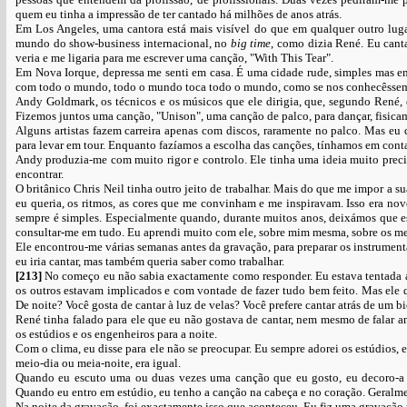
quem eu tinha a impressão de ter cantado há milhões de anos atrás.
Em Los Angeles, uma cantora está mais visível do que em qualquer outro lug
mundo do show-business internacional, no
big time
, como dizia René. Eu canta
veria e me ligaria para me escrever uma canção, "With This Tear".
Em Nova Iorque, depressa me senti em casa. É uma cidade rude, simples mas e
com todo o mundo, todo o mundo toca todo o mundo, como se nos conhecêssemo
Andy Goldmark, os técnicos e os músicos que ele dirigia, que, segundo René
Fizemos juntos uma canção, "Unison", uma canção de palco, para dançar, fisica
Alguns artistas fazem carreira apenas com discos, raramente no palco. Mas eu
para levar em tour. Enquanto fazíamos a escolha das canções, tínhamos em conta
Andy produzia-me com muito rigor e controlo. Ele tinha uma ideia muito precis
encontrar.
O britânico Chris Neil tinha outro jeito de trabalhar. Mais do que me impor a
eu queria, os ritmos, as cores que me convinham e me inspiravam. Isso era n
sempre é simples. Especialmente quando, durante muitos anos, deixámos que es
consultar-me em tudo. Eu aprendi muito com ele, sobre mim mesma, sobre os me
Ele encontrou-me várias semanas antes da gravação, para preparar os instrumen
eu iria cantar, mas também queria saber como trabalhar.
[213]
No começo eu não sabia exactamente como responder. Eu estava tentada a
os outros estavam implicados e com vontade de fazer tudo bem feito. Mas ele 
De noite? Você gosta de cantar à luz de velas? Você prefere cantar atrás de um b
René tinha falado para ele que eu não gostava de cantar, nem mesmo de falar a
os estúdios e os engenheiros para a noite.
Com o clima, eu disse para ele não se preocupar. Eu sempre adorei os estúdios,
meio-dia ou meia-noite, era igual.
Quando eu escuto uma ou duas vezes uma canção que eu gosto, eu decoro-a s
Quando eu entro em estúdio, eu tenho a canção na cabeça e no coração. Geralm
Na noite da gravação, foi exactamente isso que aconteceu. Eu fiz uma gravação 