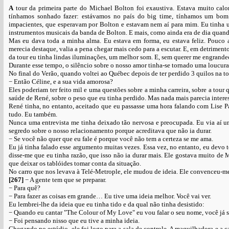
A
tour da primeira parte do Michael Bolton foi exaustiva. Estava muito cal
tínhamos sonhado fazer: estávamos no país do big time, tínhamos um bom
impacientes, que esperavam por Bolton e estavam nem aí para mim. Eu tinha 
instrumentos musicais da banda de Bolton. E mais, como ainda era de dia quand
Mas eu dava toda a minha alma. Eu estava em forma, eu estava feliz. Pouco 
merecia destaque, valia a pena chegar mais cedo para a escutar. E, em detrime
da tour eu tinha lindas iluminações, um melhor som. E, sem querer me engrandec
Durante esse tempo, o silêncio sobre o nosso amor tinha-se tornado uma loucura
No final do Verão, quando voltei ao Québec depois de ter perdido 3 quilos na to
− Então Céline, e a sua vida amorosa?
Eles poderiam ter feito mil e uma questões sobre a minha carreira, sobre a tou
saúde de René, sobre o peso que eu tinha perdido. Mas nada mais parecia interess
René tinha, no entanto, aceitado que eu passasse uma hora falando com Lise Pay
tudo. Eu também.
Nunca uma entrevista me tinha deixado tão nervosa e preocupada. Eu via aí um
segredo sobre o nosso relacionamento porque acreditava que não ia durar.
− Se você não quer que eu fale é porque você não tem a certeza se me ama.
Eu já tinha falado esse argumento muitas vezes. Essa vez, no entanto, eu devo
disse-me que eu tinha razão, que isso não ia durar mais. Ele gostava muito de
que deixar os tablóides tomar conta da situação.
No carro que nos levava à Telé-Metrople, ele mudou de ideia. Ele convenceu-me
[267]
− A gente tem que se preparar.
− Para quê?
− Para fazer as coisas em grande… Eu tive uma ideia melhor. Você vai ver.
Eu lembrei-lhe da ideia que eu tinha tido e da qual não tinha desistido:
− Quando eu cantar "The Colour of My Love" eu vou falar o seu nome, você já s
− Foi pensando nisso que eu tive a minha ideia.
Chegando no estúdio, ele foi logo para a sala de controle. A maquilhadora e a c