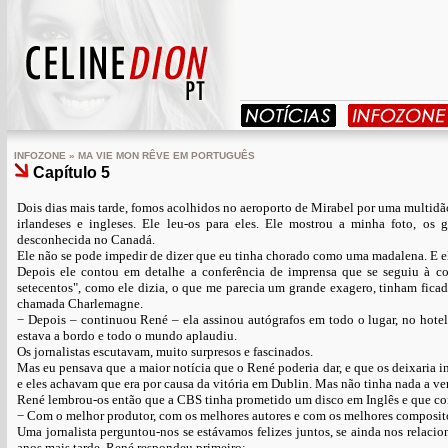
INFOZONE » MA VIE MON RÊVE EM PORTUGUÊS
Capítulo 5
Dois dias mais tarde, fomos acolhidos no aeroporto de Mirabel por uma multidão 
irlandeses e ingleses. Ele leu-os para eles. Ele mostrou a minha foto, os
desconhecida no Canadá.
Ele não se pode impedir de dizer que eu tinha chorado como uma madalena. E e
Depois ele contou em detalhe a conferência de imprensa que se seguiu à com
setecentos", como ele dizia, o que me parecia um grande exagero, tinham fica
chamada Charlemagne.
− Depois – continuou René – ela assinou autógrafos em todo o lugar, no hote
estava a bordo e todo o mundo aplaudiu.
Os jornalistas escutavam, muito surpresos e fascinados.
Mas eu pensava que a maior notícia que o René poderia dar, e que os deixaria i
e eles achavam que era por causa da vitória em Dublin. Mas não tinha nada a ver
René lembrou-os então que a CBS tinha prometido um disco em Inglês e que com
− Com o melhor produtor, com os melhores autores e com os melhores compositor
Uma jornalista perguntou-nos se estávamos felizes juntos, se ainda nos relac
anos mais tarde. René respondeu primeiro: