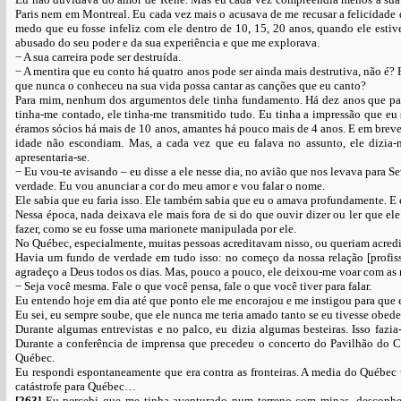
Paris nem em Montreal. Eu cada vez mais o acusava de me recusar a felicidade 
medo que eu fosse infeliz com ele dentro de 10, 15, 20 anos, quando ele esti
abusado do seu poder e da sua experiência e que me explorava.
− A sua carreira pode ser destruída.
− A mentira que eu conto há quatro anos pode ser ainda mais destrutiva, não é
que nunca o conheceu na sua vida possa cantar as canções que eu canto?
Para mim, nenhum dos argumentos dele tinha fundamento. Há dez anos que par
tinha-me contado, ele tinha-me transmitido tudo. Eu tinha a impressão que eu 
éramos sócios há mais de 10 anos, amantes há pouco mais de 4 anos. E em breve
idade não escondiam. Mas, a cada vez que eu falava no assunto, ele dizia
apresentaria-se.
− Eu vou-te avisando – eu disse a ele nesse dia, no avião que nos levava para 
verdade. Eu vou anunciar a cor do meu amor e vou falar o nome.
Ele sabia que eu faria isso. Ele também sabia que eu o amava profundamente. 
Nessa época, nada deixava ele mais fora de si do que ouvir dizer ou ler que ele
fazer, como se eu fosse uma marionete manipulada por ele.
No Québec, especialmente, muitas pessoas acreditavam nisso, ou queriam acredita
Havia um fundo de verdade em tudo isso: no começo da nossa relação [profiss
agradeço a Deus todos os dias. Mas, pouco a pouco, ele deixou-me voar com as 
− Seja você mesma. Fale o que você pensa, fale o que você tiver para falar.
Eu entendo hoje em dia até que ponto ele me encorajou e me instigou para que
Eu sei, eu sempre soube, que ele nunca me teria amado tanto se eu tivesse obede
Durante algumas entrevistas e no palco, eu dizia algumas besteiras. Isso fazi
Durante a conferência de imprensa que precedeu o concerto do Pavilhão do 
Québec.
Eu respondi espontaneamente que era contra as fronteiras. A media do Québec
catástrofe para Québec…
[263]
Eu percebi que me tinha aventurado num terreno com minas, desconheci