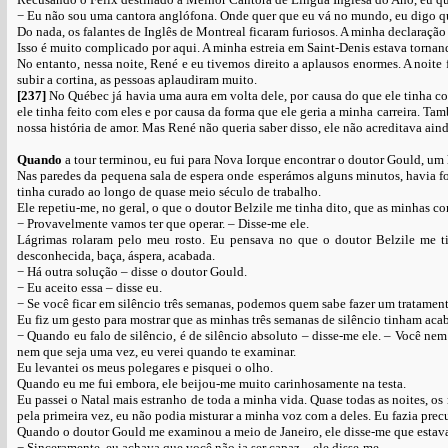
− Eu não sou uma cantora anglófona. Onde quer que eu vá no mundo, eu digo q
Do nada, os falantes de Inglês de Montreal ficaram furiosos. A minha declara
Isso é muito complicado por aqui. A minha estreia em Saint-Denis estava torn
No entanto, nessa noite, René e eu tivemos direito a aplausos enormes. A noite
subir a cortina, as pessoas aplaudiram muito.
[237]
No Québec já havia uma aura em volta dele, por causa do que ele tinha co
ele tinha feito com eles e por causa da forma que ele geria a minha carreira.
nossa história de amor. Mas René não queria saber disso, ele não acreditava aind
Quando
a tour terminou, eu fui para Nova Iorque encontrar o doutor Gould, u
Nas paredes da pequena sala de espera onde esperámos alguns minutos, havia fo
tinha curado ao longo de quase meio século de trabalho.
Ele repetiu-me, no geral, o que o doutor Belzile me tinha dito, que as minhas c
− Provavelmente vamos ter que operar. – Disse-me ele.
Lágrimas rolaram pelo meu rosto. Eu pensava no que o doutor Belzile me ti
desconhecida, baça, áspera, acabada.
− Há outra solução – disse o doutor Gould.
− Eu aceito essa – disse eu.
− Se você ficar em silêncio três semanas, podemos quem sabe fazer um tratament
Eu fiz um gesto para mostrar que as minhas três semanas de silêncio tinham aca
− Quando eu falo de silêncio, é de silêncio absoluto – disse-me ele. – Você nem p
nem que seja uma vez, eu verei quando te examinar.
Eu levantei os meus polegares e pisquei o olho.
Quando eu me fui embora, ele beijou-me muito carinhosamente na testa.
Eu passei o Natal mais estranho de toda a minha vida. Quase todas as noites, 
pela primeira vez, eu não podia misturar a minha voz com a deles. Eu fazia pre
Quando o doutor Gould me examinou a meio de Janeiro, ele disse-me que estav
− Sinceramente, eu achava que você não ia ser capaz – ele disse-me.