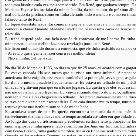
toda essa história cada vez mais sem sentido. Em René, que ganhava sempre! E
Madame Payette fez-me falar da minha família, da minha tour, do próximo álbu
mal do lado da piscina, como eu tinha alertado todo o mundo e como eu tinha 
falando tanto de René.
Eu fiquei desestabilizada. Eu comecei a gaguejar que amava um homem mas nã
comecei a chorar. Quando Madame Payette me passou uma caixa de lenços eu 
televisão.
Eu tinha desperdiçado uma bela ocasião de confessar, de me libertar. Eu tinh
mim mesma que era melhor fazer essa revelação junto com René.
Ele ficou muito mexido durante a entrevista, que ele tinha assistido na sala de
− Ai é? E o que a gente ia fazer com a sua melhor ideia?
− Não é minha, Céline, é sua.
No
dia 30 de Março de 1993, no dia em que fiz 25 anos, eu acordei com a gargan
Eu estava cansada. Há seis meses que eu vivia um ritmo infernal. A preocupa
americana tinha exigido, essa espera intolerável, a promoção, as viagens, as g
Eu tinha o mesmo pesadelo frequentemente. Eu estava no telhado de um préd
olhavam e gritavam para que eu não me jogasse. Eu queria que eles soubessem q
não me ouviam, ou não ligavam. Eu via-os entrando dentro do prédio, milhare
nem sabia mais. Eles chegavam no telhado. Eles precipitavam-se na minha direc
saltava para o vazio para escapar deles. E eu caía durante muito tempo, muito l
tentava gritar mas nenhum som saía da minha boca.
Eu acordava antes de cair. Eu queria encontrar a camisola da minha mãe de
terrivelmente sozinha e ficava muito tempo acordada até saber em que cidade eu
Ao longo das duas ou três semanas precedentes, eu tinha feito promoção na E
enorme gripe, eu tinha apresentado a cerimónia dos Juno em Toronto. Eu tinha
com Peabo Bryson, tinha ganho um troféu. Até aí eu tinha-me sentindo em forma
Quando eu fui receber o Grammy no palco, eu disse algumas palavras de agrad