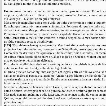
Eu sabia que a minha vida de cantora tinha mudado.
Eu
sentia-me um pouco como as mulheres que iam para o convento. Eu as imagina
na presença de Deus, em silêncio e na oração, sozinhas. Durante anos a minha 
visualização… E, claro, de alegrias intensas.
Mas antes de mergulhar nessa nova vida, eu tinha que terminar a minha tour no 
Eu acho que nunca vivi uma estreia tão mexida. Por causa do que me tinha aco
de novo em forma. Mas, por diversas razões, eu não consegui evitar viver moment
Primeiro, corria um rumor de que eu estava esgotada. Diziam no nosso meio e n
Saint-Denis seria o meu último concerto, a minha despedida, o meu adeus defini
na rádio e muitas pessoas acreditavam.
[235]
Nós sabíamos bem que era mentira. Mas René tinha medo que os produtor
projectos. Eu tinha então que, nessa noite em Saint-Denis, provar que a minha v
Como para me dar ainda mais pressão, eu tinha criado, dois dias antes, um esc
As coisas nunca foram fáceis entre o Canadá inglês e o Québec. Montar um conc
uma operação extremamente delicada.
Eu tinha aprendido isso dois anos antes, quando a comunidade falante de Fr
exterior, no Harbour Front, em frente ao lago Ontário.
Eu tinha previsto cantar algumas canções em inglês, entre as quais a velha 
cantar em inglês as pessoas vaiaram-me. A maioria dos falantes de francês de T
que eles reafirmam a sua identidade. Eu não estava acostumada a ser vaiada. E
interromper o concerto.
Mais tarde, depois do lançamento de Unison, eu tinha apresentado um concert
como de outro, interrogavam-se se o público do Québec aceitaria que eu cantass
Mas nada nem ninguém me podia fazer renunciar ao meu sonho de cantar em ingl
Quioto, ser ouvido no mundo inteiro. René e eu tínhamos a certeza que o púb
polémica inútil.
Recusando o Félix destinado à Melhor Cantora de Língua Inglesa do Ano, eu qu