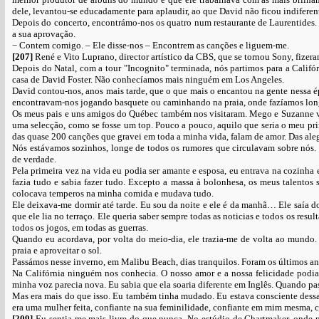
dele, levantou-se educadamente para aplaudir, ao que David não ficou indiferen
Depois do concerto, encontrámo-nos os quatro num restaurante de Laurentides. 
a sua aprovação.
− Contem comigo. – Ele disse-nos – Encontrem as canções e liguem-me.
[207]
René e Vito Luprano, director artístico da CBS, que se tornou Sony, fize
Depois do Natal, com a tour "Incognito" terminada, nós partimos para a Calif
casa de David Foster. Não conhecíamos mais ninguém em Los Angeles.
David contou-nos, anos mais tarde, que o que mais o encantou na gente nessa épo
encontravam-nos jogando basquete ou caminhando na praia, onde fazíamos lon
Os meus pais e uns amigos do Québec também nos visitaram. Mego e Suzanne vier
uma selecção, como se fosse um top. Pouco a pouco, aquilo que seria o meu pri
das quase 200 canções que gravei em toda a minha vida, falam de amor. Das alegr
Nós estávamos sozinhos, longe de todos os rumores que circulavam sobre nó
de verdade.
Pela primeira vez na vida eu podia ser amante e esposa, eu entrava na cozinha
fazia tudo e sabia fazer tudo. Excepto a massa à bolonhesa, os meus talentos 
colocava temperos na minha comida e mudava tudo.
Ele deixava-me dormir até tarde. Eu sou da noite e ele é da manhã… Ele saía do 
que ele lia no terraço. Ele queria saber sempre todas as noticias e todos os res
todos os jogos, em todas as guerras.
Quando eu acordava, por volta do meio-dia, ele trazia-me de volta ao mundo.
praia e aproveitar o sol.
Passámos nesse inverno, em Malibu Beach, dias tranquilos. Foram os últimos ant
Na Califórnia ninguém nos conhecia. O nosso amor e a nossa felicidade podi
minha voz parecia nova. Eu sabia que ela soaria diferente em Inglês. Quando pa
Mas era mais do que isso. Eu também tinha mudado. Eu estava consciente dess
era uma mulher feita, confiante na sua feminilidade, confiante em mim mesma,
[209]
Eu sentia-me mais livre do que nunca. No estúdio de Chartmaker, onde p