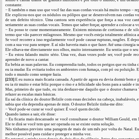
constante.
− E também o mau uso que você faz das suas cordas vocais há muito tempo – rep
Ele explicou-nos que os nódulos ou pólipos que se desenvolvem nas cordas voca
de um defeito técnico. Uma cantora sem experiência que força a sua voz cant
seriamente as suas cordas vocais. Temos que saber forçar, aprender a colocar a v
− Eu posso te curar momentaneamente. Existem misturas de cortisona e de xiloc
termo que vão parecer milagrosos. Mesmo que vocês esteja totalmente afónica a
Se você recorrer a isso regularmente você pode causar rupturas, rasgões. E de
com a sua voz para sempre. E aí não haveria mais o que fazer. Até uma cirurgia se
Ele olhava-me directamente nos olhos, muito intensamente. Eu sentia que o se
− Eu estou falando muito sério. Uma vez, duas vezes pode ser, você pode rec
aprender de novo a cantar.
Eu bebia as suas palavras. Eu compreendia tudo, todos os perigos que eu tinha c
eu ia mudar. Eu evitaria todos os ambientes com fumaça, com pó ou poluição. Eu
todo o mundo como sempre fazia.
[233]
E eu nunca mais ficaria cansada. A partir de agora eu devia dormir bem e 
eu ia rir muito e estar feliz porque o riso e a felicidade são bons para a saúde e i
Mas, primeiro do que tudo, eu iria desfazer-me daquilo que o doutor chamava "os
refazer as escalas mais básicas.
Eu saí da clínica do doutor Belzile com essas decisões na cabeça, inabaláveis, 
sabia que ela dependia apenas de mim. O doutor Belzile tinha-me dito:
− Você pode-se curar se você quiser. É você quem decide.
Quando íamos a sair, ele disse:
− Eu ficaria mais descansado se você consultasse o doutor William Gould, em 
Ele te dirá se você tem que ser operada ou se existe outra solução.
Nós tínhamos previsto uma paragem de mais de um mês por volta do Natal. Eu 
melhor possível para cuidar e proteger a minha voz.
Eu retomei a minha tour depois de dois dias de silêncio. Antes dos concertos e