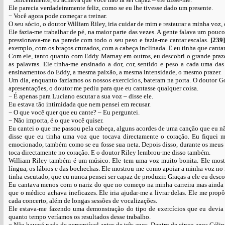
Ele parecia verdadeiramente feliz, como se eu lhe tivesse dado um presente.
− Você agora pode começar a treinar.
O seu sócio, o doutor William Riley, iria cuidar de mim e restaurar a minha voz
Ele fazia-me trabalhar de pé, na maior parte das vezes. A gente falava um pouc
pressionava-me na parede com todo o seu peso e fazia-me cantar escalas.
[239
exemplo, com os braços cruzados, com a cabeça inclinada. E eu tinha que canta
Com ele, tanto quanto com Eddy Marnay em outros, eu descobri o grande prazer 
as palavras. Ele tinha-me ensinado a dor, cor, sentido e peso a cada uma d
ensinamentos do Eddy, a mesma paixão, a mesma intensidade, o mesmo prazer.
Um dia, enquanto fazíamos os nossos exercícios, bateram na porta. O doutor 
apresentações, o doutor me pediu para que eu cantasse qualquer coisa.
− É apenas para Luciano escutar a sua voz – disse ele.
Eu estava tão intimidada que nem pensei em recusar.
− O que você quer que eu cante? – Eu perguntei.
− Não importa, é o que você quiser.
Eu cantei o que me passou pela cabeça, alguns acordes de uma canção que eu nã
disse que eu tinha uma voz que tocava directamente o coração. Eu fiquei 
emocionado, também como se eu fosse sua neta. Depois disso, durante os meus e
toca directamente no coração. E o doutor Riley lembrou-me disso também.
William Riley também é um músico. Ele tem uma voz muito bonita. Ele mostr
língua, os lábios e das bochechas. Ele mostrou-me como apoiar a minha voz no r
tinha escutado, que eu nunca pensei ser capaz de produzir. Graças a ele eu des
Eu cantava menos com o nariz do que no começo na minha carreira mas ainda h
que o médico achava ineficazes. Ele iria ajudar-me a livrar delas. Ele me pro
cada concerto, além de longas sessões de vocalizações.
Ele estava-me fazendo uma demonstração do tipo de exercícios que eu devia f
quanto tempo veríamos os resultados desse trabalho.
− Não haverá nada de perceptível antes de três anos. Dentro de cinco anos Célin