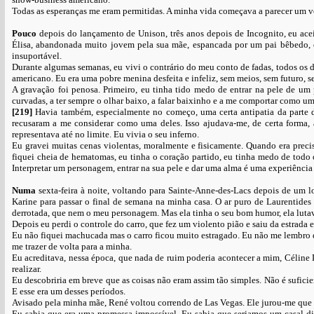
Todas as esperanças me eram permitidas. A minha vida começava a parecer um ve
Pouco
depois do lançamento de Unison, três anos depois de Incognito, eu acei
Élisa, abandonada muito jovem pela sua mãe, espancada por um pai bêbedo, e
insuportável.
Durante algumas semanas, eu vivi o contrário do meu conto de fadas, todos os d
americano. Eu era uma pobre menina desfeita e infeliz, sem meios, sem futuro, 
A gravação foi penosa. Primeiro, eu tinha tido medo de entrar na pele de um
curvadas, a ter sempre o olhar baixo, a falar baixinho e a me comportar como um
[219]
Havia também, especialmente no começo, uma certa antipatia da parte do
recusaram a me considerar como uma deles. Isso ajudava-me, de certa forma, a
representava até no limite. Eu vivia o seu inferno.
Eu gravei muitas cenas violentas, moralmente e fisicamente. Quando era precis
fiquei cheia de hematomas, eu tinha o coração partido, eu tinha medo de todo o
Interpretar um personagem, entrar na sua pele e dar uma alma é uma experiência
Numa
sexta-feira à noite, voltando para Sainte-Anne-des-Lacs depois de um l
Karine para passar o final de semana na minha casa. O ar puro de Laurentides 
derrotada, que nem o meu personagem. Mas ela tinha o seu bom humor, ela lutava
Depois eu perdi o controle do carro, que fez um violento pião e saiu da estrada 
Eu não fiquei machucada mas o carro ficou muito estragado. Eu não me lembro de
me trazer de volta para a minha.
Eu acreditava, nessa época, que nada de ruim poderia acontecer a mim, Céline 
realizar.
Eu descobriria em breve que as coisas não eram assim tão simples. Não é sufici
E esse era um desses períodos.
Avisado pela minha mãe, René voltou correndo de Las Vegas. Ele jurou-me que 
Eu sabia que era uma promessa impossível. Eu sabia que seriamos um casal dife