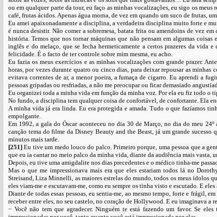
ou em qualquer parte da tour, eu faço as minhas vocalizações, eu sigo os meus r
café, frutas ácidos. Apenas água morna, de vez em quando um suco de frutas, um
Eu amei apaixonadamente a disciplina, a verdadeira disciplina muito forte e mu
é nunca desistir. Não comer a sobremesa, batata frita ou amendoins de vez em 
história. Temos que nos tornar máquinas que não pensam em algumas coisas 
inglês e do melaço, que se fecha hermeticamente a certos prazeres da vida e
felicidade. É o facto de ter controle sobre mim mesma, eu acho.
Eu fazia os meus exercícios e as minhas vocalizações com grande prazer. Ant
horas, por vezes durante quatro ou cinco dias, para deixar repousar as minha
evitava correntes de ar, a menor poeira, a fumaça de cigarro. Eu aprendi a fu
pessoas gripadas ou resfriadas, a não me preocupar ou ficar demasiado angustia
Eu organizei toda a minha vida em função da minha voz. Por ela eu fiz todo o ti
No fundo, a disciplina tem qualquer coisa de confortável, de confortante. Ela en
A minha vida já era linda. Eu era protegida e amada. Tudo o que fazíamos tin
empolgante.
Em 1992, a gala do Óscar aconteceu no dia 30 de Março, no dia do meu 24º 
canção tema do filme da Disney Beauty and the Beast, já um grande sucesso q
minutos mais tarde.
[251]
Eu tive um medo louco do palco. Primeiro porque, uma pessoa que a gen
que eu ia cantar no meio palco da minha vida, diante da audiência mais vasta, 
Depois, eu tive uma amigdalite nos dias precedentes e o médico tinha-me passad
Mas o que me impressionava mais era que eles estariam todos lá no Doroth
Streisand, Liza Minnelli, as maiores estrelas do mundo, todos os meus ídolos qu
eles viam-me e escutavam-me, como eu sempre os tinha visto e escutado. E ele
Diante de todas essas pessoas, eu sentia-me, ao mesmo tempo, forte e frágil, e
receber entre eles, no seu castelo, no coração de Hollywood. E eu imaginava a 
− Você não tem que agradecer. Ninguém te está fazendo um favor. Se eles 
impressionadas por você, tanto quanto você está impressionada por elas.