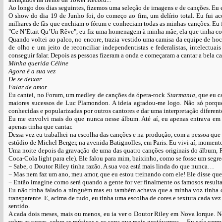
Ao longo dos dias seguintes, fizemos uma seleção de imagens e de canções. Eu e
O show do dia 19 de Junho foi, do começo ao fim, um delírio total. Eu fui a
milhares de fãs que enchiam o fórum e conheciam todas as minhas canções. Eu f
"Ce N’Était Qu’Un Rêve", eu fiz uma homenagem à minha mãe, ela que tinha com
Quando voltei ao palco, no encore, trazia vestido uma camisa da equipe de ho
de olho e um jeito de reconciliar independentistas e federalistas, intelect
conseguir falar. Depois as pessoas fizeram a onda e começaram a cantar a bela 
Minha querida Céline
Agora é a sua vez
De se deixar
Falar de amor
Eu cantei, no Forum, um medley de canções da ópera-rock
Starmania
, que eu 
maiores sucessos de Luc Plamondon. A ideia agradou-me logo. Não só porqu
conhecidas e popularizadas por outros cantores e dar uma interpretação diferent
Eu me envolvi mais do que nunca nesse álbum. Até aí, eu apenas entrava em e
apenas tinha que cantar.
Dessa vez eu trabalhei na escolha das canções e na produção, com a pessoa que
estúdio de Michel Berger, na avenida Batignolles, em Paris. Eu vivi aí, momento
Uma noite depois da gravação de uma das quatro canções originais do álbum, 
Coca-Cola light para ele). Ele falou para mim, baixinho, como se fosse um segr
− Sabe, o Doutor Riley tinha razão. A sua voz está mais linda do que nunca…
− Mas nem faz um ano, meu amor, que eu estou treinando com ele! Ele disse que a
− Então imagine como será quando a gente for ver finalmente os famosos result
Eu não tinha falado a ninguém mas eu também achava que a minha voz tinha co
transparente. E, acima de tudo, eu tinha uma escolha de cores e textura cada vez 
sentido.
A cada dois meses, mais ou menos, eu ia ver o Doutor Riley em Nova Iorque. N
sobre as vozes, sobre as músicas e os sons que mais gostávamos… Eu saía sempr