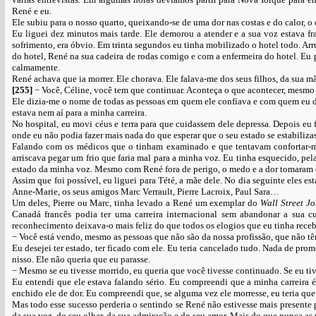
René e eu.
Ele subiu para o nosso quarto, queixando-se de uma dor nas costas e do calor, 
Eu liguei dez minutos mais tarde. Ele demorou a atender e a sua voz estava fra
sofrimento, era óbvio. Em trinta segundos eu tinha mobilizado o hotel todo. A
do hotel, René na sua cadeira de rodas comigo e com a enfermeira do hotel. Eu p
calmamente.
René achava que ia morrer. Ele chorava. Ele falava-me dos seus filhos, da sua m
[255]
− Você, Céline, você tem que continuar. Aconteça o que acontecer, mesmo 
Ele dizia-me o nome de todas as pessoas em quem ele confiava e com quem eu devi
estava nem aí para a minha carreira.
No hospital, eu movi céus e terra para que cuidassem dele depressa. Depois eu f
onde eu não podia fazer mais nada do que esperar que o seu estado se estabilizas
Falando com os médicos que o tinham examinado e que tentavam confortar-m
arriscava pegar um frio que faria mal para a minha voz. Eu tinha esquecido, pe
estado da minha voz. Mesmo com René fora de perigo, o medo e a dor tomaram 
Assim que foi possível, eu liguei para Tété, a mãe dele. No dia seguinte eles es
Anne-Marie, os seus amigos Marc Verrault, Pierre Lacroix, Paul Sara…
Um deles, Pierre ou Marc, tinha levado a René um exemplar do
Wall Street J
Canadá francês podia ter uma carreira internacional sem abandonar a sua cul
reconhecimento deixava-o mais feliz do que todos os elogios que eu tinha rece
− Você está vendo, mesmo as pessoas que não são da nossa profissão, que não t
Eu desejei ter estado, ter ficado com ele. Eu teria cancelado tudo. Nada de pro
nisso. Ele não queria que eu parasse.
− Mesmo se eu tivesse morrido, eu queria que você tivesse continuado. Se eu tiv
Eu entendi que ele estava falando sério. Eu compreendi que a minha carreira é 
enchido ele de dor. Eu compreendi que, se alguma vez ele morresse, eu teria que 
Mas todo esse sucesso perderia o sentindo se René não estivesse mais presente pa
da sua voz, do seu olhar, da sua admiração e do seu amor. Mais do que nunca as 