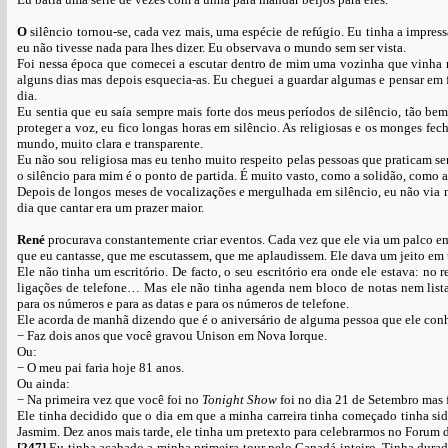
O
silêncio tornou-se, cada vez mais, uma espécie de refúgio. Eu tinha a impres
eu não tivesse nada para lhes dizer. Eu observava o mundo sem ser vista.
Foi nessa época que comecei a escutar dentro de mim uma vozinha que vinha 
alguns dias mas depois esquecia-as. Eu cheguei a guardar algumas e pensar em f
dia.
Eu sentia que eu saía sempre mais forte dos meus períodos de silêncio, tão b
proteger a voz, eu fico longas horas em silêncio. As religiosas e os monges f
mundo, muito clara e transparente.
Eu não sou religiosa mas eu tenho muito respeito pelas pessoas que praticam se
o silêncio para mim é o ponto de partida. É muito vasto, como a solidão, como 
Depois de longos meses de vocalizações e mergulhada em silêncio, eu não via
dia que cantar era um prazer maior.
René
procurava constantemente criar eventos. Cada vez que ele via um palco em 
que eu cantasse, que me escutassem, que me aplaudissem. Ele dava um jeito em t
Ele não tinha um escritório. De facto, o seu escritório era onde ele estava: no 
ligações de telefone… Mas ele não tinha agenda nem bloco de notas nem list
para os números e para as datas e para os números de telefone.
Ele acorda de manhã dizendo que é o aniversário de alguma pessoa que ele conh
− Faz dois anos que você gravou Unison em Nova Iorque.
Ou:
− O meu pai faria hoje 81 anos.
Ou ainda:
− Na primeira vez que você foi no
Tonight Show
foi no dia 21 de Setembro mas
Ele tinha decidido que o dia em que a minha carreira tinha começado tinha si
Jasmim. Dez anos mais tarde, ele tinha um pretexto para celebrarmos no Forum d
[247]
Eu tinha acabado a minha primeira tour pelo Canadá inteiro. Tinha dura