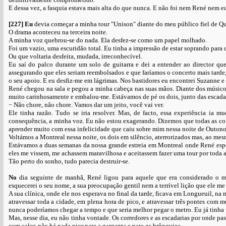
E dessa vez, a fasquia estava mais alta do que nunca. E não foi nem René nem eu
[227]
Eu
devia começar a minha tour "Unison" diante do meu público fiel de Q
O drama aconteceu na terceira noite.
A minha voz quebrou-se do nada. Ela desfez-se como um papel molhado.
Foi um vazio, uma escuridão total. Eu tinha a impressão de estar soprando para
Ou que voltaria desfeita, mudada, irreconhecível.
Eu saí do palco durante um solo de guitarra e dei a entender ao director qu
assegurando que eles seriam reembolsados e que faríamos o concerto mais tarde
o seu apoio. E eu desfiz-me em lágrimas. Nos bastidores eu encontrei Suzanne
René chegou na sala e pegou a minha cabeça nas suas mãos. Diante dos músico
muito carinhosamente e embalou-me. Estávamos de pé os dois, junto das escadas
− Não chore, não chore. Vamos dar um jeito, você vai ver.
Ele tinha razão. Tudo se iria resolver. Mas, de facto, essa experiência ia
consequência, a minha voz. Eu não estou exagerando. Dizemos que todas as cois
aprender muito com essa infelicidade que caiu sobre mim nessa noite de Outon
Voltámos a Montreal nessa noite, os dois em silêncio, aterrorizados mas, ao 
Estávamos a duas semanas da nossa grande estreia em Montreal onde René esper
eles me vissem, me achassem maravilhosa e aceitassem fazer uma tour por toda 
Tão perto do sonho, tudo parecia destruir-se.
No
dia seguinte de manhã, René ligou para aquele que era considerado o m
esquecerei o seu nome, a sua preocupação gentil nem a terrível lição que ele me
A sua clínica, onde ele nos esperava no final da tarde, ficava em Longueuil, n
atravessar toda a cidade, em plena hora de pico, e atravessar três pontes com
nunca poderíamos chegar a tempo e que seria melhor pegar o metro. Eu já tinha
Mas, nesse dia, eu não tinha vontade. Os corredores e as escadarias por onde pa
com calor, não há nada pior para a garganta e para os brônquios.