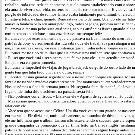
trabalho, toda essa rede de contactos que ele estava estabelecendo com o sh
ela ama de viver a sua vida, os seus sonhos, de ter o seu mundo. E vice-versa
porção de felicidade, de sonhos. E isso acaba fatalmente por diminuir o relac
Eu estava feliz, é claro, quando René estava perto de mim. Quando ele me fala
amava-o também pelo seu amor pelo jogo, todos os jogos, por essa necessidade 
Eu amava-o mesmo pelas suas ausências, as suas ausências físicas quando ele i
muito tempo ao telefone, a sua voz deixava-me sempre feliz.
Eu amava-o por esses momentos que ele passava na Lua, mesmo do meu lado, me
patrões da Sony ou aos jornalistas. Eu sabia que ele trabalhava para alargar a m
me, entre outras coisas, por essa confiança que eu tinha nele e porque eu sab
Eu tornei-me no tipo de mulher que ele amava: uma mulher livre que confiava ne
− Eu sei que você está a ser sincero, − eu falava para ele – e eu acredito em vo
E depois era eu quem prometia.
Eu nunca te impedirei de viajar, de jogar blackjack ou golfe do outro lado do
gente tem que falar tudo um para o outro, sempre.
Eu aceitei mesmo guardar segredo sobre o nosso amor porque ele queria. Mesm
fazer, a nossa vida mudava constantemente. Por momentos eu era verdadeiramente
Nós passámos o final de semana juntos. Na segunda-feira de manhã, ele levou-
lugar onde tinha tido o acidente na passada sexta-feira.
− Não podemos correr riscos. – Dizia-me ele – A partir de agora, se eu não puder
− Mas eu não quero um motorista. Eu adoro guiar, você sabe. E eu adoro estar 
falar com ele.
− Você tem que se acostumar, Céline. Um dia você vai ter um guarda-costas com v
em sua volta. Ele dizia-me, muito calmamente, sem sombra de dúvida na voz, qu
ele me informou que o álbum Unison não estava tendo o sucesso que ele esper
grande campanha de promoção que eu tinha feito na Canadá inglês, nenhuma
patrões da Sony americana tinham decidido esperar mais algum tempo antes de 
Eram essas as más notícias. Ele nunca me teria contado isso se não tivesse tido