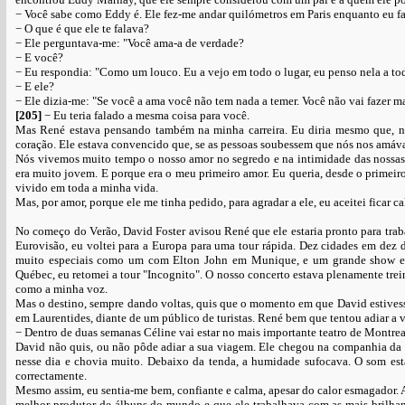
− Você sabe como Eddy é. Ele fez-me andar quilómetros em Paris enquanto eu fa
− O que é que ele te falava?
− Ele perguntava-me: "Você ama-a de verdade?
− E você?
− Eu respondia: "Como um louco. Eu a vejo em todo o lugar, eu penso nela a tod
− E ele?
− Ele dizia-me: "Se você a ama você não tem nada a temer. Você não vai fazer ma
[205]
− Eu teria falado a mesma coisa para você.
Mas René estava pensando também na minha carreira. Eu diria mesmo que, nes
coração. Ele estava convencido que, se as pessoas soubessem que nós nos amáva
Nós vivemos muito tempo o nosso amor no segredo e na intimidade das nossas f
era muito jovem. E porque era o meu primeiro amor. Eu queria, desde o primeiro
vivido em toda a minha vida.
Mas, por amor, porque ele me tinha pedido, para agradar a ele, eu aceitei ficar 
No começo do Verão, David Foster avisou René que ele estaria pronto para tra
Eurovisão, eu voltei para a Europa para uma tour rápida. Dez cidades em dez di
muito especiais como um com Elton John em Munique, e um grande show en
Québec, eu retomei a tour "Incognito". O nosso concerto estava plenamente tre
como a minha voz.
Mas o destino, sempre dando voltas, quis que o momento em que David estivess
em Laurentides, diante de um público de turistas. René bem que tentou adiar a 
− Dentro de duas semanas Céline vai estar no mais importante teatro de Montreal
David não quis, ou não pôde adiar a sua viagem. Ele chegou na companhia da 
nesse dia e chovia muito. Debaixo da tenda, a humidade sufocava. O som est
correctamente.
Mesmo assim, eu sentia-me bem, confiante e calma, apesar do calor esmagador. 
melhor produtor de álbuns do mundo e que ele trabalhava com as mais brilhant