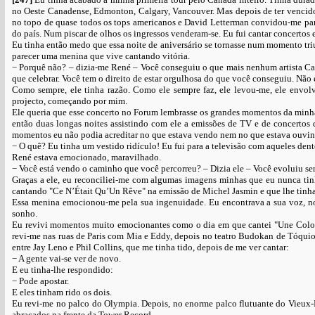
no Oeste Canadense, Edmonton, Calgary, Vancouver. Mas depois de ter venci
no topo de quase todos os tops americanos e David Letterman convidou-me para
do país. Num piscar de olhos os ingressos venderam-se. Eu fui cantar concertos 
Eu tinha então medo que essa noite de aniversário se tornasse num momento triu
parecer uma menina que vive cantando vitória.
− Porquê não? – dizia-me René – Você conseguiu o que mais nenhum artista Ca
que celebrar. Você tem o direito de estar orgulhosa do que você conseguiu. Não 
Como sempre, ele tinha razão. Como ele sempre faz, ele levou-me, ele envolv
projecto, começando por mim.
Ele queria que esse concerto no Forum lembrasse os grandes momentos da minha
então duas longas noites assistindo com ele a emissões de TV e de concertos
momentos eu não podia acreditar no que estava vendo nem no que estava ouvin
− O quê? Eu tinha um vestido ridículo! Eu fui para a televisão com aqueles de
René estava emocionado, maravilhado.
− Você está vendo o caminho que você percorreu? – Dizia ele – Você evoluiu se
Graças a ele, eu reconciliei-me com algumas imagens minhas que eu nunca tin
cantando "Ce N’Était Qu’Un Rêve" na emissão de Michel Jasmin e que lhe tinha 
Essa menina emocionou-me pela sua ingenuidade. Eu encontrava a sua voz, nos 
sonho.
Eu revivi momentos muito emocionantes como o dia em que cantei "Une Colomb
revi-me nas ruas de Paris com Mia e Eddy, depois no teatro Budokan de Tóqui
entre Jay Leno e Phil Collins, que me tinha tido, depois de me ver cantar:
− A gente vai-se ver de novo.
E eu tinha-lhe respondido:
− Pode apostar.
E eles tinham rido os dois.
Eu revi-me no palco do Olympia. Depois, no enorme palco flutuante do Vieu
abraçados na frente da Tower Record...