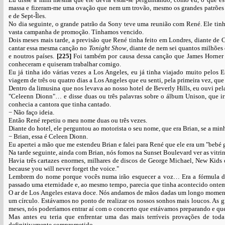
massa e fizeram-me uma ovação que nem um trovão, mesmo os grandes patrões d
e de Sept-Îles.
No dia seguinte, o grande patrão da Sony teve uma reunião com René. Ele tin
vasta campanha de promoção. Tínhamos vencido.
Dois meses mais tarde, a previsão que René tinha feito em Londres, diante de 
cantar essa mesma canção no
Tonight Show
, diante de nem sei quantos milhões
e noutros países.
[225]
Foi também por causa dessa canção que James Horner 
conheceram e quiseram trabalhar comigo.
Eu já tinha ido várias vezes a Los Angeles, eu já tinha viajado muito pelos
viagem de três ou quatro dias a Los Angeles que eu senti, pela primeira vez, qu
Dentro da limusina que nos levava ao nosso hotel de Beverly Hills, eu ouvi p
"Celeenn Dionn"… e disse duas ou três palavras sobre o álbum Unison, que iria
conhecia a cantora que tinha cantado.
− Não faço ideia.
Então René repetiu o meu nome duas ou três vezes.
Diante do hotel, ele perguntou ao motorista o seu nome, que era Brian, se a mi
− Brian, essa é Celeen Dionn.
Eu apertei a mão que me estendeu Brian e falei para René que ele era um "bebé 
Na tarde seguinte, ainda com Brian, nós fomos na Sunset Boulevard ver as vitr
Havia três cartazes enormes, milhares de discos de George Michael, New Kid
because you will never forget the voice."
Lembrem do nome porque vocês numa irão esquecer a voz… Era a fórmula de 
passado uma eternidade e, ao mesmo tempo, parecia que tinha acontecido onte
O ar de Los Angeles estava doce. Nós andamos de mãos dadas um longo moment
um círculo. Estávamos no ponto de realizar os nossos sonhos mais loucos. As g
meses, nós poderíamos entrar aí com o concerto que estávamos preparando e que
Mas antes eu teria que enfrentar uma das mais terríveis provações de toda
definitivamente comprometido.