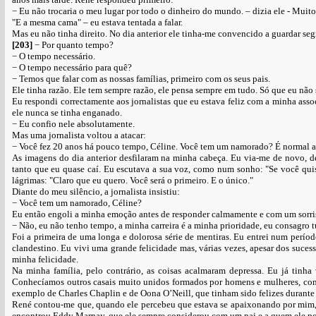
− Eu não trocaria o meu lugar por todo o dinheiro do mundo. – dizia ele - Muit
"E a mesma cama" – eu estava tentada a falar.
Mas eu não tinha direito. No dia anterior ele tinha-me convencido a guardar se
[203]
− Por quanto tempo?
− O tempo necessário.
− O tempo necessário para quê?
− Temos que falar com as nossas famílias, primeiro com os seus pais.
Ele tinha razão. Ele tem sempre razão, ele pensa sempre em tudo. Só que eu não
Eu respondi correctamente aos jornalistas que eu estava feliz com a minha asso
ele nunca se tinha enganado.
− Eu confio nele absolutamente.
Mas uma jornalista voltou a atacar:
− Você fez 20 anos há pouco tempo, Céline. Você tem um namorado? É normal a
As imagens do dia anterior desfilaram na minha cabeça. Eu via-me de novo, d
tanto que eu quase caí. Eu escutava a sua voz, como num sonho: "Se você quis
lágrimas: "Claro que eu quero. Você será o primeiro. E o único."
Diante do meu silêncio, a jornalista insistiu:
− Você tem um namorado, Céline?
Eu então engoli a minha emoção antes de responder calmamente e com um sorris
− Não, eu não tenho tempo, a minha carreira é a minha prioridade, eu consagro t
Foi a primeira de uma longa e dolorosa série de mentiras. Eu entrei num perío
clandestino. Eu vivi uma grande felicidade mas, várias vezes, apesar dos sucess
minha felicidade.
Na minha família, pelo contrário, as coisas acalmaram depressa. Eu já tinha
Conhecíamos outros casais muito unidos formados por homens e mulheres, como
exemplo de Charles Chaplin e de Oona O’Neill, que tinham sido felizes durante 
René contou-me que, quando ele percebeu que estava se apaixonando por mim, e
encontrou Eddy Marnay, que ele sempre considerou com um pai e a quem ele pod