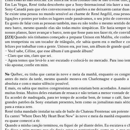
Em Las Vegas, René tinha descoberto que a Sony-Internacional iria fazer a su
Sony-Canadá para que eles convencessem os patrões a me deixarem cantar duas
Se existe uma pessoa no mundo sensível ao charme de René Angélil, essa pessoa
ligações e pontes por todos os lugares onde passávamos, o seu jeito de convence
Eu gosto de falar com as pessoas também, mas eu não tenho o mesmo sentido de
meu barco, mesmo quando elas são todas muito simpáticas. Ele fazia sempre is
nossos planos, fazer avançar o barco, nem que fosse para nos fazer rir, ele convi
[223]
Quando nós tínhamos começado a preparar Unison em Malibu, ele conhece
um trompetista ou um tocador de triângulo, ele sabia quem era o melhor e co
felizes por trabalhar com a gente. Unison era, por isso, um álbum de grande qua
− Você sabe, Céline, que esse álbum é um grande álbum?
− Claro que sim, claro que sei.
− Agora temos que levá-lo a ser escutado e colocá-lo no mercado. Para isso t
vão apostar, confie em mim.
No
Québec, eu tinha que cantar às nove e meia da manhã, enquanto os congres
antes do meio da tarde, mesmo quando morava em Charlemagne e quando a c
absoluta e com o maior silêncio possível.
E mais, eu sabia que muitos congressistas nem estariam bem acordados. A maiori
muitas festas. Muitos deles estariam de ressaca e não teriam a menor vontade d
Eu acordei de madrugada, para ter tempo de acordar bem, de tomar o café, faze
grandes patrões da Sony estariam presentes, bem como os jornalistas mais séri
para a estaca zero.
René tinha mandado instalar na sala de baile do Chateau Frontenac um potente 
Eu cantei "Where Does My Heart Beat Now" às nove e meia da manhã enquanto 
eu quase comecei a rir.
Quando a minha canção terminou, eu fiquei de pé diante deles. Eu escutava o c
Eu disse a mim mesma que ele devia estar-se perguntando, como eu, o que es