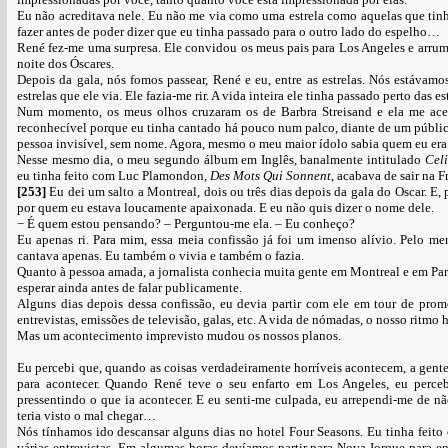
Eu não acreditava nele. Eu não me via como uma estrela como aquelas que tinha
fazer antes de poder dizer que eu tinha passado para o outro lado do espelho…
René fez-me uma surpresa. Ele convidou os meus pais para Los Angeles e arrumo
noite dos Óscares.
Depois da gala, nós fomos passear, René e eu, entre as estrelas. Nós estávam
estrelas que ele via. Ele fazia-me rir. A vida inteira ele tinha passado perto das
Num momento, os meus olhos cruzaram os de Barbra Streisand e ela me acen
reconhecível porque eu tinha cantado há pouco num palco, diante de um público d
pessoa invisível, sem nome. Agora, mesmo o meu maior ídolo sabia quem eu era
Nesse mesmo dia, o meu segundo álbum em Inglês, banalmente intitulado
Cel
eu tinha feito com Luc Plamondon,
Des Mots Qui Sonnent
, acabava de sair na 
[253]
Eu dei um salto a Montreal, dois ou três dias depois da gala do Oscar. E
por quem eu estava loucamente apaixonada. E eu não quis dizer o nome dele.
− É quem estou pensando? – Perguntou-me ela. – Eu conheço?
Eu apenas ri. Para mim, essa meia confissão já foi um imenso alívio. Pelo m
cantava apenas. Eu também o vivia e também o fazia.
Quanto à pessoa amada, a jornalista conhecia muita gente em Montreal e em Par
esperar ainda antes de falar publicamente.
Alguns dias depois dessa confissão, eu devia partir com ele em tour de prom
entrevistas, emissões de televisão, galas, etc. A vida de nómadas, o nosso ritm
Mas um acontecimento imprevisto mudou os nossos planos.
Eu percebi que, quando as coisas verdadeiramente horríveis acontecem, a gente
para acontecer. Quando René teve o seu enfarto em Los Angeles, eu perceb
pressentindo o que ia acontecer. E eu senti-me culpada, eu arrependi-me de nã
teria visto o mal chegar…
Nós tínhamos ido descansar alguns dias no hotel Four Seasons. Eu tinha feito
várias entrevistas. Em algumas horas devíamos partir para Nova Iorque para en