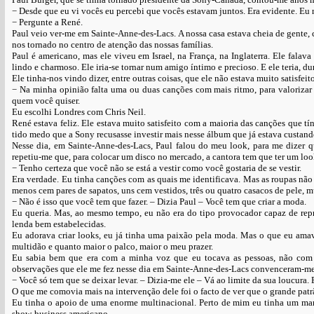
− Desde que eu vi vocês eu percebi que vocês estavam juntos. Era evidente. Eu
− Pergunte a René.
Paul veio ver-me em Sainte-Anne-des-Lacs. A nossa casa estava cheia de gente, 
nos tornado no centro de atenção das nossas famílias.
Paul é americano, mas ele viveu em Israel, na França, na Inglaterra. Ele fala
lindo e charmoso. Ele iria-se tornar num amigo íntimo e precioso. E ele teria, d
Ele tinha-nos vindo dizer, entre outras coisas, que ele não estava muito satisf
− Na minha opinião falta uma ou duas canções com mais ritmo, para valorizar 
quem você quiser.
Eu escolhi Londres com Chris Neil.
René estava feliz. Ele estava muito satisfeito com a maioria das canções que 
tido medo que a Sony recusasse investir mais nesse álbum que já estava custand
Nesse dia, em Sainte-Anne-des-Lacs, Paul falou do meu look, para me dizer q
repetiu-me que, para colocar um disco no mercado, a cantora tem que ter um lo
− Tenho certeza que você não se está a vestir como você gostaria de se vestir.
Era verdade. Eu tinha canções com as quais me identificava. Mas as roupas nã
menos cem pares de sapatos, uns cem vestidos, três ou quatro casacos de pele, mu
− Não é isso que você tem que fazer. – Dizia Paul – Você tem que criar a moda.
Eu queria. Mas, ao mesmo tempo, eu não era do tipo provocador capaz de rep
lenda bem estabelecidas.
Eu adorava criar looks, eu já tinha uma paixão pela moda. Mas o que eu amava
multidão e quanto maior o palco, maior o meu prazer.
Eu sabia bem que era com a minha voz que eu tocava as pessoas, não com 
observações que ele me fez nesse dia em Sainte-Anne-des-Lacs convenceram-me qu
− Você só tem que se deixar levar. – Dizia-me ele – Vá ao limite da sua loucura.
O que me comovia mais na intervenção dele foi o facto de ver que o grande pat
Eu tinha o apoio de uma enorme multinacional. Perto de mim eu tinha um ma
show-business americano.