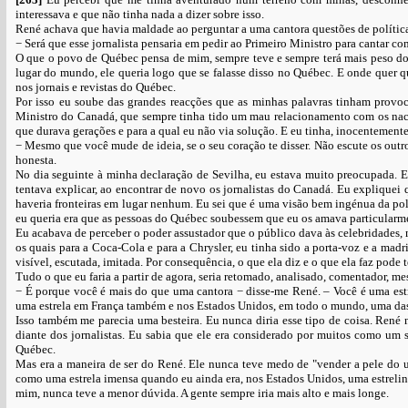
interessava e que não tinha nada a dizer sobre isso.
René achava que havia maldade ao perguntar a uma cantora questões de política
− Será que esse jornalista pensaria em pedir ao Primeiro Ministro para cantar co
O que o povo de Québec pensa de mim, sempre teve e sempre terá mais peso do
lugar do mundo, ele queria logo que se falasse disso no Québec. E onde quer qu
nos jornais e revistas do Québec.
Por isso eu soube das grandes reacções que as minhas palavras tinham prov
Ministro do Canadá, que sempre tinha tido um mau relacionamento com os nac
que durava gerações e para a qual eu não via solução. E eu tinha, inocentemente
− Mesmo que você mude de ideia, se o seu coração te disser. Não escute os out
honesta.
No dia seguinte à minha declaração de Sevilha, eu estava muito preocupada.
tentava explicar, ao encontrar de novo os jornalistas do Canadá. Eu expliquei
haveria fronteiras em lugar nenhum. Eu sei que é uma visão bem ingénua da polí
eu queria era que as pessoas do Québec soubessem que eu os amava particularm
Eu acabava de perceber o poder assustador que o público dava às celebridades,
os quais para a Coca-Cola e para a Chrysler, eu tinha sido a porta-voz e a mad
visível, escutada, imitada. Por consequência, o que ela diz e o que ela faz pod
Tudo o que eu faria a partir de agora, seria retomado, analisado, comentador, m
− É porque você é mais do que uma cantora − disse-me René. – Você é uma estre
uma estrela em França também e nos Estados Unidos, em todo o mundo, uma das
Isso também me parecia uma besteira. Eu nunca diria esse tipo de coisa. René n
diante dos jornalistas. Eu sabia que ele era considerado por muitos como um 
Québec.
Mas era a maneira de ser do René. Ele nunca teve medo de "vender a pele do ur
como uma estrela imensa quando eu ainda era, nos Estados Unidos, uma estrelin
mim, nunca teve a menor dúvida. A gente sempre iria mais alto e mais longe.