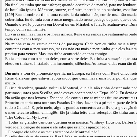
No final, eu tinha que me esforçar, quando acordava de manhã, para me lembra
de hotel são iguais. Mármore, bronze, cerâmica, porcelana no banheiro, espelho
[259]
Para dormir eu tinha uma camisola da minha mãe, cor-de-rosa, tão usada
cobertinha. Eu dormia com o rosto mergulhado nesse pedaço de pano que eu co
Quando o avião pousava em Dorval ou em Mirabel, o furacão acalmava-se. Durant
tempo com a minha mãe.
Eu via as minhas irmãs e os meus irmãos. René e eu íamos aos restaurantes onde
cada vez menos tempo.
Na minha casa eu estava apenas de passagem. Cada vez eu tinha mais a impre
contentes com o meu sucesso, mas eu não era mais a menininha que eles faziam 
preciso para vencer. Mas isso tinha acontecido apenas comigo.
Eu ia embora com o sonho deles, com a sorte deles. Eu tinha a sensação que e
eles e eu tinha-se instalado um incomodo, silêncios. As nossas vidas eram tão d
Durante
a tour de promoção que fiz na Europa, eu falava com René cinco, seis
René dizia-me que estava repousando, que caminhava uma hora por dia, que 
muito…
Eu iria descobrir, quando voltei a Montreal, que ele não tinha descansado nad
partimos juntos para Sevilha, onde estava acontecendo a Expo 1992. Eu devia c
No avião que nos levava a Espanha, ele contou-me as minhas futuras aventura
Primeiro eu teria uma tour nos Estados Unidos, fazendo a primeira parte de M
todo o Canadá. E, pelo meio, alguns grandes concertos ao ar livre, a gravação 
o meu terceiro álbum em inglês. Ele já tinha feito uma selecção. Ele tinha uns 
"The Colour Of My Love".
− Todas as grandes cantoras queriam essa música. Whitney Houston, Barbra S
verdadeira canção de amor e ele sabe que estamos apaixonados.
− E porque ele sabe e os meus vizinhos de Montreal não?
Eu não duvidava do amor de René. Mas eu cada vez compreendia menos a sua 