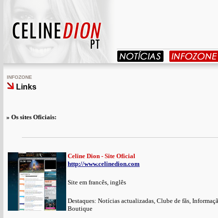
INFOZONE
Links
» Os sites Oficiais:
Celine Dion - Site Oficial
http://www.celinedion.com
Site em francês, inglês
Destaques: Notícias actualizadas, Clube de fãs, Informaç
Boutique