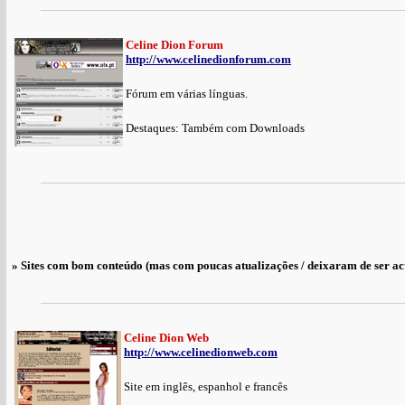
Celine Dion Forum
http://www.celinedionforum.com
Fórum em várias línguas.
Destaques: Também com Downloads
» Sites com bom conteúdo (mas com poucas atualizações / deixaram de ser ac
Celine Dion Web
http://www.celinedionweb.com
Site em inglês, espanhol e francês