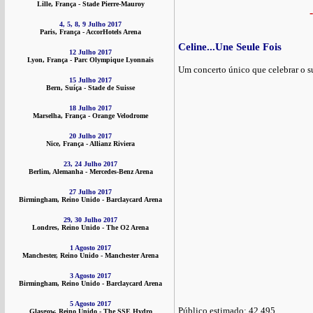
Lille, França - Stade Pierre-Mauroy
-
4, 5, 8, 9 Julho 2017
Paris, França - AccorHotels Arena
Celine...Une Seule Fois
12 Julho 2017
Lyon, França - Parc Olympique Lyonnais
Um concerto único que celebrar o su
15 Julho 2017
Bern, Suíça - Stade de Suisse
18 Julho 2017
Marselha, França - Orange Velodrome
20 Julho 2017
Nice, França - Allianz Riviera
23, 24 Julho 2017
Berlim, Alemanha - Mercedes-Benz Arena
27 Julho 2017
Birmingham, Reino Unido - Barclaycard Arena
29, 30 Julho 2017
Londres, Reino Unido - The O2 Arena
1 Agosto 2017
Manchester, Reino Unido - Manchester Arena
3 Agosto 2017
Birmingham, Reino Unido - Barclaycard Arena
5 Agosto 2017
Público estimado: 42.495
Glasgow, Reino Unido - The SSE Hydro