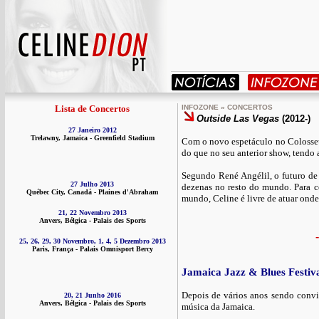
Lista de Concertos
INFOZONE » CONCERTOS
Outside Las Vegas
(2012-)
27 Janeiro 2012
Trelawny, Jamaica - Greenfield Stadium
Com o novo espetáculo no Colosseum
do que no seu anterior show, tendo 
Segundo René Angélil, o futuro de
27 Julho 2013
dezenas no resto do mundo. Para co
Québec City, Canadá - Plaines d'Abraham
mundo, Celine é livre de atuar onde
21, 22 Novembro 2013
Anvers, Bélgica - Palais des Sports
-
25, 26, 29, 30 Novembro, 1, 4, 5 Dezembro 2013
Paris, França - Palais Omnisport Bercy
Jamaica Jazz & Blues Festiv
Depois de vários anos sendo convi
20, 21 Junho 2016
Anvers, Bélgica - Palais des Sports
música da Jamaica.