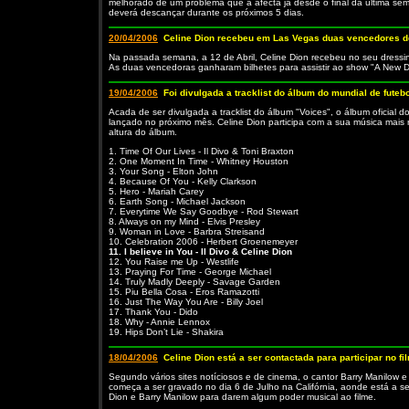
melhorado de um problema que a afecta já desde o final da última s
deverá descançar durante os próximos 5 dias.
20/04/2006
Celine Dion recebeu em Las Vegas duas vencedores 
Na passada semana, a 12 de Abril, Celine Dion recebeu no seu dressi
As duas vencedoras ganharam bilhetes para assistir ao show "A New D
19/04/2006
Foi divulgada a tracklist do álbum do mundial de futebo
Acada de ser divulgada a tracklist do álbum "Voices", o álbum oficia
lançado no próximo mês. Celine Dion participa com a sua música mais r
altura do álbum.
1. Time Of Our Lives - Il Divo & Toni Braxton
2. One Moment In Time - Whitney Houston
3. Your Song - Elton John
4. Because Of You - Kelly Clarkson
5. Hero - Mariah Carey
6. Earth Song - Michael Jackson
7. Everytime We Say Goodbye - Rod Stewart
8. Always on my Mind - Elvis Presley
9. Woman in Love - Barbra Streisand
10. Celebration 2006 - Herbert Groenemeyer
11. I believe in You - Il Divo & Celine Dion
12. You Raise me Up - Westlife
13. Praying For Time - George Michael
14. Truly Madly Deeply - Savage Garden
15. Piu Bella Cosa - Eros Ramazotti
16. Just The Way You Are - Billy Joel
17. Thank You - Dido
18. Why - Annie Lennox
19. Hips Don’t Lie - Shakira
18/04/2006
Celine Dion está a ser contactada para participar no f
Segundo vários sites notíciosos e de cinema, o cantor Barry Manilow e 
começa a ser gravado no dia 6 de Julho na Califórnia, aonde está a s
Dion e Barry Manilow para darem algum poder musical ao filme.