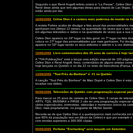
Segundo o que René Angelil referiu ontem à "La Presse", Celine Dion
René disse ainda que tem algumas ideias para depois de Las Vegas. S
estão ainda por dar.
16/06/2006
Celine Dion é a cantora mais poderosa do mundo na lis
A revista Forbes acaba de divulgar a lista anual das personalidades m
ganharam nos últimos 12 meses, na quantidade de vezes que o seu n
em algumas televisões e rádios e na quantidade de vezes que a sua c
Celine Dion aparece no 24º lugar na lista geral, no 7º lugar na lista d
coloca no 27º lugar das personalidades que mais ganharam. Foi divul
aparece no 53º lugar sendo os seus atributos o talento e a voz distinta
15/06/2006
Livro comemorativo dos 25 anos de carreira é hoje l
A "TVA Publicações" está a lançar uma edição especial de 100 páginas 
Celine Dion e René Angelil, fotos, comentários de alguns artistas como
hoje lançada no Quebéc e no dia 22 no resto da francofonia (França, 
13/06/2006
"Tout Près du Bonheur" é #1 no Quebéc
A canção "Tout Près du Bonheur" de Marc Dupré e Celine Dion é esta
tocadas nas rádios.
06/06/2006
Televisões do Quebéc com programação especial para
Para marcar os 25 anos de carreira de Celine Dion, 6 canais de telev
ARTV, TQS, MUSIMAX e PRISE 2 vão ter uma programação especial apart
vários espectáculos, entrevistas, videoclips e momentos únicos da carr
Dion, mais propriamente, no programa de Michel Jasmin.
Recorde-se de que Celine Dion é a quebequence mais conhecida em t
que 80% da população tem um álbum da Celine) e que por exemplo o
com vendas superiores a 300.000 cópias.
05/06/2006
Perfume "Enchanting" será lançado em Setembro