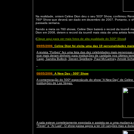
Na realidade, ontem Celine Dion deu o seu 503º Show, confirmou René
760º Show que deverá ser dado em dezembro de 2007. Portanto, o sho
passada semana.
Sendo a meta os 760 shows, Celine Dion baterá o record da tournê mais 
Dion em 2008, detem o record da tournê mais vista de uma artista fe
(
Clique aqui para ver mais fotos de alta qualidade do 500º Show
)
09/05/2006
Celine Dion foi eleita uma das 10 personalidades ma
A revista "Forbes" fez uma lista das dez celebridades mais generosa
que mais deram dinheiro para instituições de caridade nos últimos te
Cage, Sandra Bullock, Steven Spielberg, Paul McCartney, Arnold Sch
08/05/2006
A New Day - 500º Show
A comemoração do 500º espectáculo do show "A New Day" de Celine Di
instituições de Las Vegas.
A sala esteve completamente esgotada e assistiu-se a uma mudança na 
"Fever" e "At Last". O show passa agora a ter 19 canções mas a dur