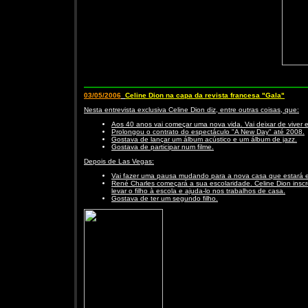
03/05/2006
Celine Dion na capa da revista francesa "Gala"
Nesta entrevista exclusiva Celine Dion diz, entre outras coisas, que:
Aos 40 anos vai começar uma nova vida. Vai deixar de viver e
Prolongou o contrato do espectáculo "A New Day" até 2008.
Gostava de lançar um álbum acústico e um álbum de jazz.
Gostava de participar num filme.
Depois de Las Vegas:
Vai fazer uma pausa mudando para a nova casa que estará e
René Charles começará a sua escolaridade. Celine Dion inscr
levar o filho à escola e ajuda-lo nos trabalhos de casa.
Gostava de ter um segundo filho.