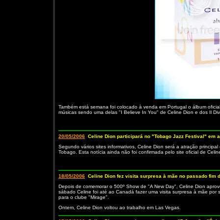
Também está semana foi colocado à venda em Portugal o álbum ofici
músicas sendo uma delas "I Believe In You" de Celine Dion e dos Il D
20/05/2006
Celine Dion participará no "Tobago Jazz Festival" em a
Segundo vários sites informativos, Celine Dion será a atração principal
Tobago. Esta notícia ainda não foi confirmada pelo site oficial de Celine
18/05/2006
Celine Dion fez visita surpresa à mãe no passado fim
Depois de comemorar o 500º Show de "A New Day", Celine Dion aprove
sábado Celine foi até ao Canadá fazer uma visita surpresa à mãe por s
para o clube "Mirage".
Ontem, Celine Dion voltou ao trabalho em Las Vegas.