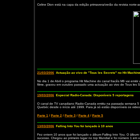
Celine Dion está na capa da edição primavera/verão da revista norte-
21/03/2006
Actuação ao vivo de "Tous les Secrets" no Hit Machine
No dia 1 de Abril o programa Hit Machine do canal fracês M6 vai emitir 
filme, gravou em outubro passado uma actuação ao vivo de Tous les Se
19/03/2006
Especial Radio-Canada: Disponíveis 5 reportagens
O canal de TV canadiano Radio-Canada emitiu na passada semana 5 rep
Quebéc desde o início até 1999. Para já só estão disponíveis os video
Parte 1
/
Parte 2
/
Parte 3
/
Parte 4
/
Parte 5
13/03/2006
Falling Into You foi lançado à 10 anos
Fez ontem 10 anos que foi lançado o álbum Falling Into You. O álbum 
sucesso. Chegou ao primeiro lugar no top Mundial e foi número 1 em v