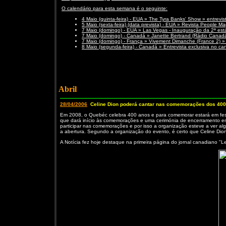
O calendário para esta semana é o seguinte:
4 Maio (quinta-feira) - EUA » The Tyra Banks' Show » entrevis
5 Maio (sexta-feira) (data prevista) - EUA » Revista People M
7 Maio (domingo) - EUA » Las Vegas - Inauguração da 2ª es
7 Maio (domingo) - Canadá » Janette Bertrand (Rádio Canadá)
7 Maio (domingo) - França » Vivement Dimanche (France 2) » E
8 Maio (segunda-feira) - Canadá » Entrevista exclusiva no c
Abril
28/04/2006
Celine Dion poderá cantar nas comemorações dos 40
Em 2008, o Quebéc celebra 400 anos e para comemorar estará em fes
que dará início às comemorações e uma cerimónia de encerramento em
participar nas comemorações e por isso a organização esteve a ver a
a abertura. Segundo a organização do evento, é certo que Celine Dio
A Notícia fez hoje destaque na primeira página do jornal canadiano "Le 