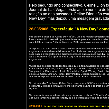
Pelo segundo ano consecutivo, Celine Dion foi
Journal de Las Vegas. Este ano o número de l
relação ao ano passado). Celine Dion não est
New Day" mas deixou uma mesagem gravada q
26/03/2006
Espectáculo "A New Day" comem
Fez ontem 3 anos que Celine Dion iníciou um dos maiores projectos da
Para o efeito foi construido propositadamente para ela, uma das sa
para 4.100 pessoas. A 25 de Março de 2003 começava assim, em Las 
O espectáculo tem vindo a revelar-se um grande sucesso desde o iníc
esgotaram e actualmente há sempre 1 ou 2 shows que esgotam todas 
espectáculos/concertos mais lucrativos desses anos a nível mundial, d
todo o Mundo e não apenas nos EUA). Até ao momento Celine Dion d
esgotados.
Muitas são as personalidades famosas que já foram assistir ao espec
Berry, Thomas Mottola, Michael Douglas, Catherine Zeta-Jones, Andre 
Sampras, Luc Plamondon, Justin Timberlake, Oprah Winfrey, David Has
Seymour, Gloria Estefan, Prince, Dolly Parton, Jessica Simpson, Nick La
Donald Trump, Nicolette Sheridan, Elton John, Barbra Streisand...
No próximo dia 7 de Maio, Celine Dion comemora o 500º show, estando
o visitante 2 milhões, um número impresionante quando se trata de 
lugares.
Na sessão downloads deste site está disponível o show "A New Day" (
Consulte também a sessão charts, que é actualizada todas as semana
22/03/2006
Celine Dion está na capa da edição primavera/verão d