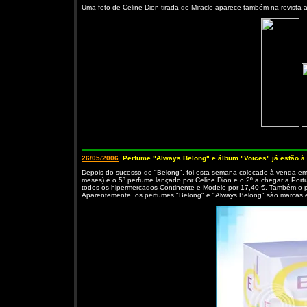
Uma foto de Celine Dion tirada do Miracle aparece também na revista a
26/05/2006
Perfume "Always Belong" e álbum "Voices" já estão à
Depois do sucesso de "Belong", foi esta semana colocado à venda em 
meses) é o 5º perfume lançado por Celine Dion e o 2º a chegar a Por
todos os hipermercados Continente e Modelo por 17,40 €. Também o pe
Aparentemente, os perfumes "Belong" e "Always Belong" são marcas ex