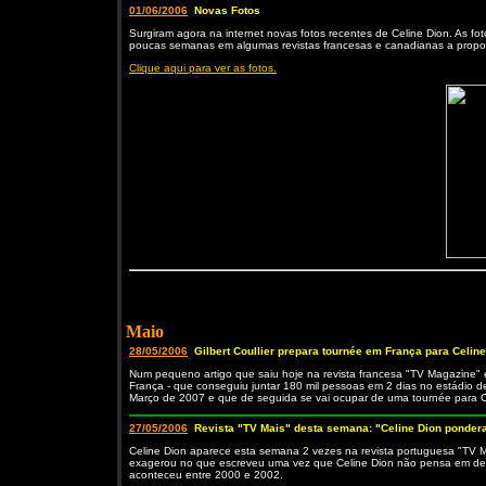
01/06/2006
Novas Fotos
Surgiram agora na internet novas fotos recentes de Celine Dion. As fo
poucas semanas em algumas revistas francesas e canadianas a propo
Clique aqui para ver as fotos.
Maio
28/05/2006
Gilbert Coullier prepara tournée em França para Celine
Num pequeno artigo que saiu hoje na revista francesa "TV Magazine" é 
França - que conseguiu juntar 180 mil pessoas em 2 dias no estádio d
Março de 2007 e que de seguida se vai ocupar de uma tournée para C
27/05/2006
Revista "TV Mais" desta semana: "Celine Dion ponder
Celine Dion aparece esta semana 2 vezes na revista portuguesa "TV Mais
exagerou no que escreveu uma vez que Celine Dion não pensa em desis
aconteceu entre 2000 e 2002.