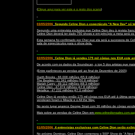
(
Clique aqui para ver este e o resto dos scans
)
03/05/2006
Segundo Celine Dion o espectáculo "A New Day" só t
Segundo uma entrevista exclusiva que Celine Dion deu à revista fran
Celine Dion deverá ter dado 750 shows e em princípio a meta será os
Esta semana foi confirmado por Cher que ela será a sucessora de Ce
sala de espectáculos para o show dela.
02/05/2006
Celine Dion já vendeu 175 mil cópias nos EUA este a
De acordo com os dados da Soundscan, o top 5 dos artistas que mai
(Entre parênteces as vendas até ao final de Dezembro de 2005)
Garth Brooks - 66.008 milhões (65.9 milhões)
The Beatles - 51.341 milhões (50.8 milhões)
Mariah Carey - 49.112 milhões (48.3 milhões)
Celine Dion - 47.974 milhões (47.8 milhões)
Metallica - 47.232 milhões (47.0 milhões)
Celine Dion já vendeu então 175 mil cópias nos EUA até à última se
venderam foram o Miracle e o All the Way.
No sexto lugar aparece George Strait com 36 milhões de cópias vendi
Mais sobre as vendas de Celine Dion em
www.celinedionsales.com.sa
01/05/2006
4 entrevistas exclusivas com Celine Dion serão exib
No próximo Domingo, Celine Dion comemora o 500º Show de "A New Da