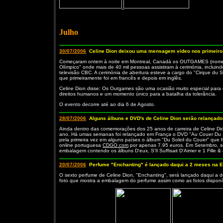
Julho
30/07/2006
Celine Dion deixou uma mensagem video nos primeir
Começaram ontem à noite em Montreal, Canadá os OUTGAMES (nome da
Olímpico" onde mais de 40 mil pessoas assistiram à cerimónia, incluin
televisão CBC. A cerimónia de abertura esteve a cargo do "Cirque du
que primeiramente foi em francês e depois em inglês.
Celine Dion disse: Os Outgames são uma ocasião muito especial para 
direitos humanos e um momento único para a batalha da tolerância.
O evento decorre até ao dia 6 de Agosto.
28/07/2006
Alguns álbuns e DVD's de Celine Dion serão relançado
Ainda dentro das comemorações dos 25 anos de carreira de Celine Dio
ano. Há umas semanas foi relançado em França o DVD "Au Couer Du Sta
pela primeira vez em alguns países o álbum "Du Soleil du Couer" que
online portuguesa
CDGO.com
por apenas 7.95 euros. Em Setembro, se
embalagem contendo os álbuns D'eux, S'Il Suffisait D'Aimer e 1 Fill
20/07/2006
Perfume "Enchanting" é lançado daqui a 2 meses na 
O sexto perfume de Celine Dion, "Enchanting", será lançado daqui a 
foto que mostra a embalagem do perfume assim como as fotos dispon