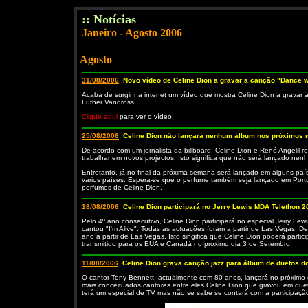
:: Notícias
Janeiro - Agosto 2006
Agosto
31/08/2006
Novo vídeo de Celine Dion a gravar a canção "Dance w
Acaba de surgir na intenet um vídeo que mostra Celine Dion a gravar a
Luther Vandross.
Clique aqui
para ver o vídeo.
25/08/2006
Celine Dion não lançará nenhum álbum nos próximos
De acordo com um jornalista da billboard, Celine Dion e René Angelil
trabalhar em novos projectos. Isto significa que não será lançado ne
Entretanto, já no final da próxima semana será lançado em alguns país
vários países. Espera-se que o perfume também seja lançado em Port
perfumes de Celine Dion.
18/08/2006
Celine Dion participará no Jerry Lewis MDA Telethon 2
Pelo 4º ano consecutivo, Celine Dion participará no especial Jerry L
cantou "I'm Alive". Todas as actuações foram a partir de Las Vegas. De
ano a partir de Las Vegas. Isto singifica que Celine Dion poderá parti
transmitido para os EUA e Canadá no proximo dia 3 de Setembro.
11/08/2006
Celine Dion grava canção jazz para álbum de duetos d
O cantor Tony Bennett, actualmente com 80 anos, lançará no próximo
mais conceituados cantores entre eles Celine Dion que gravou em duet
terá um especial de TV mas não se sabe se contará com a participação