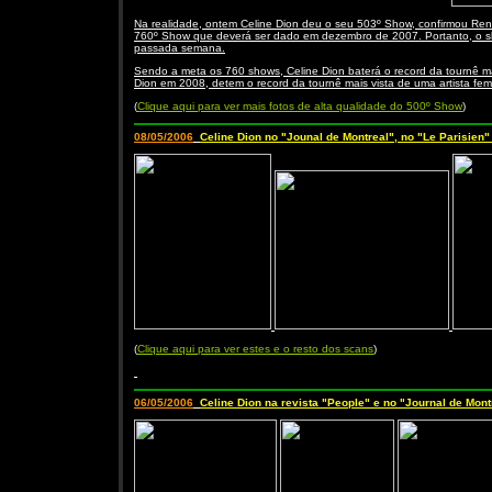
Na realidade, ontem Celine Dion deu o seu 503º Show, confirmou René
760º Show que deverá ser dado em dezembro de 2007. Portanto, o sho
passada semana.
Sendo a meta os 760 shows, Celine Dion baterá o record da tournê mais
Dion em 2008, detem o record da tournê mais vista de uma artista fe
(
Clique aqui para ver mais fotos de alta qualidade do 500º Show
)
08/05/2006
Celine Dion no "Jounal de Montreal", no "Le Parisien" 
(
Clique aqui para ver estes e o resto dos scans
)
06/05/2006
Celine Dion na revista "People" e no "Journal de Mont