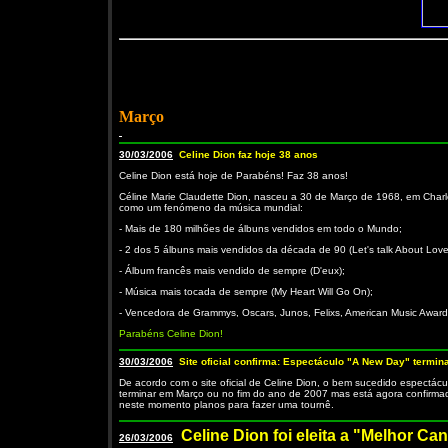
Março
30/03/2006
Celine Dion faz hoje 38 anos
Celine Dion está hoje de Parabéns! Faz 38 anos!
Céline Marie Claudette Dion, nasceu a 30 de Março de 1968, em Char
como um fenómeno da música mundial:
- Mais de 180 milhões de álbuns vendidos em todo o Mundo;
- 2 dos 5 álbuns mais vendidos da década de 90 (Let's talk About Love 
- Álbum francês mais vendido de sempre (D'eux);
- Música mais tocada de sempre (My Heart Will Go On);
- Vencedora de Grammys, Oscars, Junos, Felixs, American Music Awards
Parabéns Celine Dion!
30/03/2006
Site oficial confirma: Espectáculo "A New Day" termin
De acordo com o site oficial de Celine Dion, o bem sucedido espectác
terminar em Março ou no fim do ano de 2007 mas está agora confirmado
neste momento planos para fazer uma tournê.
Celine Dion foi eleita a "Melhor Ca
26/03/2006