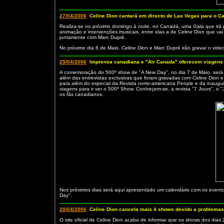
27/04/2006
Celine Dion cantará em directo de Las Vegas para o 
Realiza-se no próximo domingo à noite, no Canadá, uma Gala que irá 
animação e intervenções musicais, entre elas a de Celine Dion que va
juntamente com Marc Dupré.
No próximo dia 8 de Maio, Celine Dion e Marc Dupré irão gravar o vide
25/04/2006
Imprensa canadiana e "Air Canada" oferecem viagens
A comemoração do 500º show de "A New Day", no dia 7 de Maio, será 
além das entrevistas exclusivas que foram gravadas com Celine Dion
para além do especial da Revista norte-americana People e da inaugu
viagens para ir ver o 500º Show. Conheçem-se, a revista "7 Jours", o 
os fãs canadianos.
Nos próximos dias será aqui apresentado um calendário com os even
Day".
20/04/2006
Celine Dion cancela mais 4 shows devido a problemas
O site oficial de Celine Dion acaba de informar que os shows dos dias 