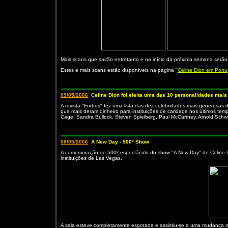
Mais scans que sairão entretanto e no início da próxima semana serão 
Estes e mais scans estão disponíveis na página "
Celine Dion em Portu
09/05/2006
Celine Dion foi eleita uma das 10 personalidades mai
A revista "Forbes" fez uma lista das dez celebridades mais generosas
que mais deram dinheiro para instituições de caridade nos últimos tem
Cage, Sandra Bullock, Steven Spielberg, Paul McCartney, Arnold Sch
08/05/2006
A New Day - 500º Show
A comemoração do 500º espectáculo do show "A New Day" de Celine Di
instituições de Las Vegas.
A sala esteve completamente esgotada e assistiu-se a uma mudança na t