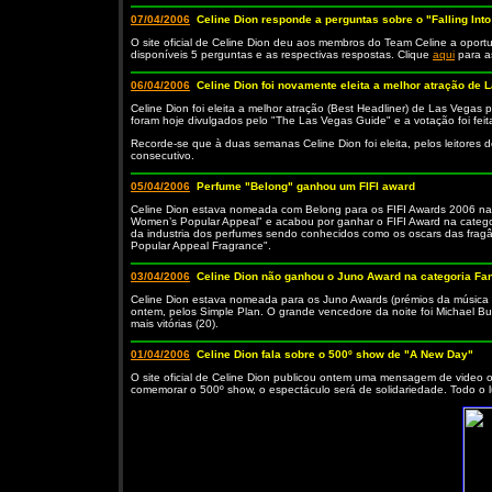
07/04/2006
Celine Dion responde a perguntas sobre o "Falling Int
O site oficial de Celine Dion deu aos membros do Team Celine a oport
disponíveis 5 perguntas e as respectivas respostas. Clique
aqui
para as
06/04/2006
Celine Dion foi novamente eleita a melhor atração de 
Celine Dion foi eleita a melhor atração (Best Headliner) de Las Vegas
foram hoje divulgados pelo "The Las Vegas Guide" e a votação foi feit
Recorde-se que à duas semanas Celine Dion foi eleita, pelos leitore
consecutivo.
05/04/2006
Perfume "Belong" ganhou um FIFI award
Celine Dion estava nomeada com Belong para os FIFI Awards 2006 nas
Women’s Popular Appeal" e acabou por ganhar o FIFI Award na catego
da industria dos perfumes sendo conhecidos como os oscars das fra
Popular Appeal Fragrance".
03/04/2006
Celine Dion não ganhou o Juno Award na categoria Fa
Celine Dion estava nomeada para os Juno Awards (prémios da música
ontem, pelos Simple Plan. O grande vencedore da noite foi Michael B
mais vitórias (20).
01/04/2006
Celine Dion fala sobre o 500º show de "A New Day"
O site oficial de Celine Dion publicou ontem uma mensagem de video 
comemorar o 500º show, o espectáculo será de solidariedade. Todo o lu