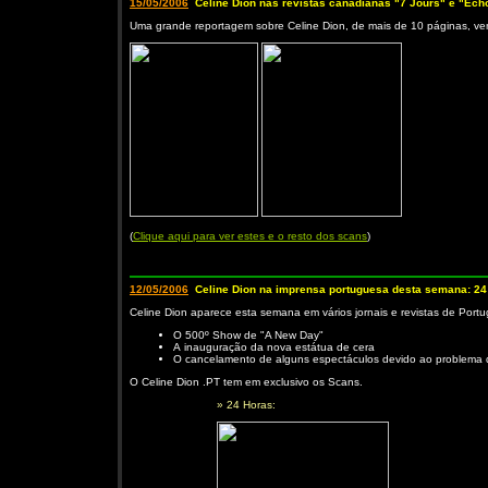
15/05/2006
Celine Dion nas revistas canadianas "7 Jours" e "Éch
Uma grande reportagem sobre Celine Dion, de mais de 10 páginas, ve
(
Clique aqui para ver estes e o resto dos scans
)
12/05/2006
Celine Dion na imprensa portuguesa desta semana: 24 
Celine Dion aparece esta semana em vários jornais e revistas de Portu
O 500º Show de "A New Day"
A inauguração da nova estátua de cera
O cancelamento de alguns espectáculos devido ao problema d
O Celine Dion .PT tem em exclusivo os Scans.
» 24 Horas: