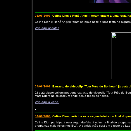
05/06/2006
Celine Dion e René Angelil foram ontem a uma festa n
Celine Dion e René Angelil foram ontem à noite a uma festa no nightc
Veja aqui as fotos
.
04/06/2006
Extracto do videoclip "Tout Près du Bonheur" já está d
Já está dispon­vel um pequeno extracto do videoclip "Tout Près du Bo
Marc Dúpre no colosseum onde actua todas as noites.
Veja aqui o video.
04/06/2006
Celine Dion participa esta segunda-feira no final do p
Celine Dion participará esta segunda-feira à noite na final do progra
programas mais vistos nos EUA. A participacão será em directo de Las V