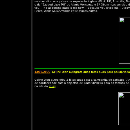
mais vendido nos países de expressão inglesa (EUA, UK, Austrália, No
e de "Jagged Little Pill" de Alanis Morissette o 3º álbum mais vendid
you", "It's all coming back to me now", "Because you loved me", "All
Felixs, World Music Awards entre muitos outros.
13/03/2006
Celine Dion autografa duas fotos suas para solidaried
Celine Dion autografou 2 fotos suas para a campanha de caridade "
de solidariedade com o objectivo de juntar dinheiro para as familias d
no site da
eBay
.