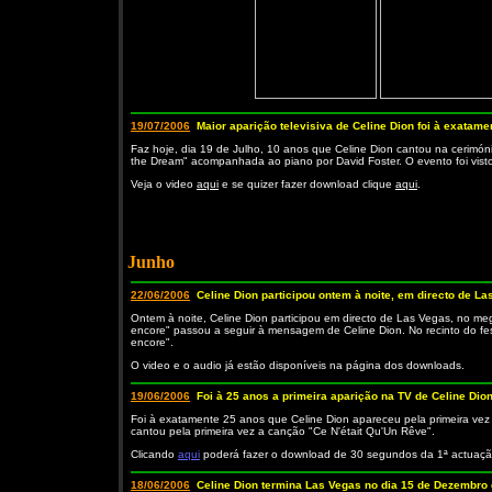
19/07/2006
Maior aparição televisiva de Celine Dion foi à exatam
Faz hoje, dia 19 de Julho, 10 anos que Celine Dion cantou na cerimóni
the Dream" acompanhada ao piano por David Foster. O evento foi vist
Veja o video
aqui
e se quizer fazer download clique
aqui
.
Junho
22/06/2006
Celine Dion participou ontem à noite, em directo de La
Ontem à noite, Celine Dion participou em directo de Las Vegas, no me
encore" passou a seguir à mensagem de Celine Dion. No recinto do fe
encore".
O video e o audio já estão disponíveis na página dos downloads.
19/06/2006
Foi à 25 anos a primeira aparição na TV de Celine Dio
Foi à exatamente 25 anos que Celine Dion apareceu pela primeira vez
cantou pela primeira vez a canção "Ce N'était Qu'Un Rêve".
Clicando
aqui
poderá fazer o download de 30 segundos da 1ª actuação
18/06/2006
Celine Dion termina Las Vegas no dia 15 de Dezembro