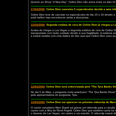
Quanto ao Show "A New Day", Celine Dion não actua entre os dias 10 
17/04/2006
Celine Dion cancelou 2 espectáculos devido a uma inf
Celine Dion teve de cancelar os espectáculos do dia 15 e 16 devido a 
está melhor mas encontra-se ainda a descansar.
12/04/2006
Segunda estátua de cera de Celine Dion já chegou a L
Acaba de chegar a Las Vegas a segunda estátua de cera de Celine Dio
transportada com muito cuidado devido à sua fragilidade. A estátura
e estará vestida com uma réplica do fato azul que Celine Dion usou q
12/04/2006
Celine Dion será entrevistada pelo "The Tyra Banks S
No dia 5 de Maio, o programa norte-americano "The Tyra Banks Show" v
pela apresentadora do programa, Tyra.
12/04/2006
Celine Dion vai aparecer no próximo videoclip de Mar
O cantor canadiano Marc Dupré vai gravar um videoclip para a canção 
cantor com a filha de René Angelil. Celine Dion que também canta na m
o deserto de Las Vegas, um casino e um estudio. O videoclip estará d